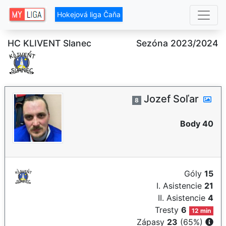
Hokejová liga Čaňa
HC KLIVENT Slanec
Sezóna 2023/2024
Jozef Soľar
8
Body 40
Góly
15
I. Asistencie
21
II. Asistencie
4
Tresty
6
12 min
Zápasy
23
(65%)