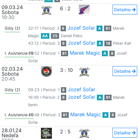
09.03.24
6
:
2
Detailne
Sobota
19:30
Jozef Soľar
Góly (2)
32:17
I Period: 3
8
A
81
Marek
Magic
AA
25
Daniel Peko
Jozef Soľar
43:12
I Period: 3
8
A
18
Peter Kall
Marek Magic
I. Asistencie (1)
09:52
I Period: 1
81
A
8
Jozef
Soľar
02.03.24
3
:
10
Detailne
Sobota
20:45
Jozef Soľar
Góly (2)
09:23
I Period: 1
8
Jozef Soľar
16:09
I Period: 2
8
A
91
Marek
Ilenin
Marek Magic
I. Asistencie (1)
40:48
I Period: 3
81
A
8
Jozef
Soľar
28.01.24
2
:
5
Detailne
Nedeľa