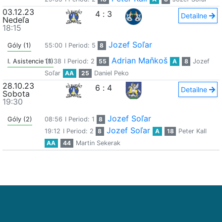
03.12.23
4
:
3
Detailne
Nedeľa
18:15
Jozef Soľar
Góly (1)
55:00
I Period: 5
8
Adrian Maňkoš
I. Asistencie (1)
18:38
I Period: 2
55
A
8
Jozef
Soľar
AA
25
Daniel Peko
28.10.23
6
:
4
Detailne
Sobota
19:30
Jozef Soľar
Góly (2)
08:56
I Period: 1
8
Jozef Soľar
19:12
I Period: 2
8
A
18
Peter Kall
AA
44
Martin Sekerak