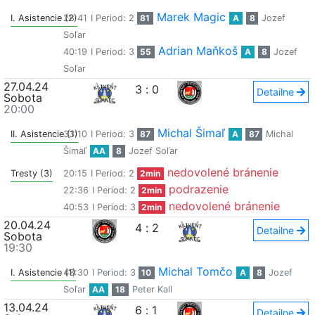
Marek Magic
I. Asistencie (2)
28:41
I Period: 2
81
A
8
Jozef
Soľar
Adrian Maňkoš
40:19
I Period: 3
55
A
8
Jozef
Soľar
27.04.24
3
:
0
Detailne
Sobota
20:00
Michal Šimaľ
II. Asistencie (1)
33:10
I Period: 3
87
A
87
Michal
Šimaľ
AA
8
Jozef Soľar
nedovolené bránenie
Tresty (3)
20:15
I Period: 2
2min
podrazenie
22:36
I Period: 2
2min
nedovolené bránenie
40:53
I Period: 3
2min
20.04.24
4
:
2
Detailne
Sobota
19:30
Michal Tomčo
I. Asistencie (1)
43:30
I Period: 3
10
A
8
Jozef
Soľar
AA
18
Peter Kall
13.04.24
6
:
1
Detailne