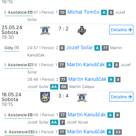
16:15
Michal Tomčo
I. Asistencie (1)
02:07
I Period: 1
10
A
8
Jozef
Soľar
25.05.24
7
:
2
Detailne
Sobota
19:30
Jozef Soľar
Góly (1)
24:57
I Period: 2
8
A
77
Martin
Kanuščák
Martin Kanuščák
I. Asistencie (2)
07:16
I Period: 1
77
A
8
Jozef
Soľar
Martin Kanuščák
28:46
I Period: 2
77
A
8
Jozef Soľar
AA
69
Martin Zalepa
18.05.24
3
:
4
Detailne
Sobota
19:15
Martin Kanuščák
I. Asistencie (1)
08:09
I Period: 1
77
A
8
Jozef Soľar
AA
7
Jozef Koval
Martin Kanuščák
II. Asistencie (1)
10:34
I Period: 1
77
A
23