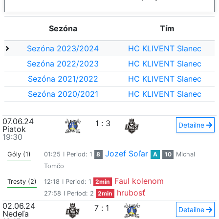
Sezóna
Tím
Sezóna 2023/2024
HC KLIVENT Slanec
Sezóna 2022/2023
HC KLIVENT Slanec
Sezóna 2021/2022
HC KLIVENT Slanec
Sezóna 2020/2021
HC KLIVENT Slanec
07.06.24
1
:
3
Detailne
Piatok
19:30
Jozef Soľar
Góly (1)
01:25
I Period: 1
8
A
10
Michal
Tomčo
Faul kolenom
Tresty (2)
12:18
I Period: 1
2min
hrubosť
27:58
I Period: 2
2min
02.06.24
7
:
1
Detailne
Nedeľa