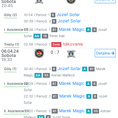
Sobota
20:45
Jozef Soľar
Góly (2)
10:54
I Period: 1
8
Jozef Soľar
30:39
I Period: 3
8
Marek Magic
I. Asistencie (1)
02:06
I Period: 1
81
A
8
Jozef
Soľar
AA
18
Peter Kall
hákovanie
Tresty (1)
02:56
I Period: 1
2min
06.04.24
0
:
7
Detailne
Sobota
19:30
Jozef Soľar
Góly (1)
30:40
I Period: 3
8
A
81
Marek
Magic
AA
55
Adrian Maňkoš
Marek Magic
I. Asistencie (2)
04:29
I Period: 1
81
A
8
Jozef
Soľar
Marek Magic
22:32
I Period: 2
81
A
8
Jozef
Soľar
Marek Magic
II. Asistencie (1)
37:20
I Period: 3
81
A
55
Adrian
Maňkoš
AA
8
Jozef Soľar