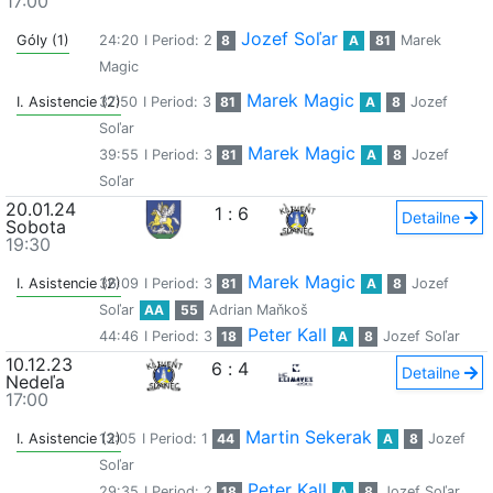
17:00
Jozef Soľar
Góly (1)
24:20
I Period: 2
8
A
81
Marek
Magic
Marek Magic
I. Asistencie (2)
37:50
I Period: 3
81
A
8
Jozef
Soľar
Marek Magic
39:55
I Period: 3
81
A
8
Jozef
Soľar
20.01.24
1
:
6
Detailne
Sobota
19:30
Marek Magic
I. Asistencie (2)
36:09
I Period: 3
81
A
8
Jozef
Soľar
AA
55
Adrian Maňkoš
Peter Kall
44:46
I Period: 3
18
A
8
Jozef Soľar
10.12.23
6
:
4
Detailne
Nedeľa
17:00
Martin Sekerak
I. Asistencie (2)
13:05
I Period: 1
44
A
8
Jozef
Soľar
Peter Kall
29:35
I Period: 2
18
A
8
Jozef Soľar