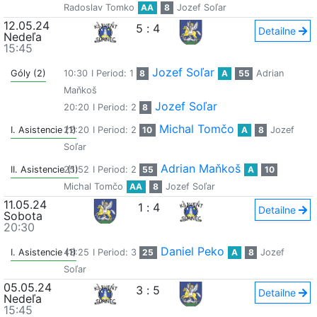
Radoslav Tomko
AA
8
Jozef Soľar
12.05.24
5
:
4
Detailne
Nedeľa
15:45
Jozef Soľar
Góly (2)
10:30
I Period: 1
8
A
55
Adrian
Maňkoš
Jozef Soľar
20:20
I Period: 2
8
Michal Tomčo
I. Asistencie (1)
22:20
I Period: 2
10
A
8
Jozef
Soľar
Adrian Maňkoš
II. Asistencie (1)
25:52
I Period: 2
55
A
10
Michal Tomčo
AA
8
Jozef Soľar
11.05.24
1
:
4
Detailne
Sobota
20:30
Daniel Peko
I. Asistencie (1)
43:25
I Period: 3
25
A
8
Jozef
Soľar
05.05.24
3
:
5
Detailne
Nedeľa
15:45