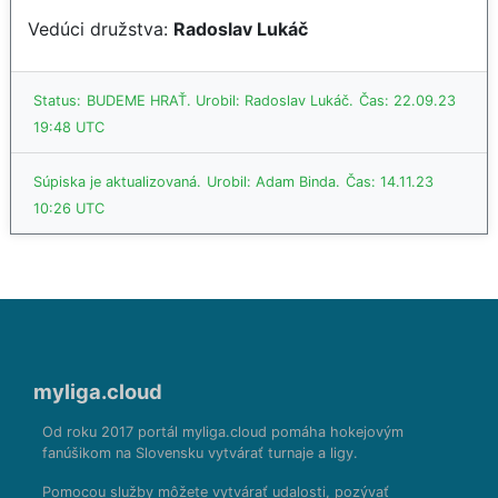
Vedúci družstva:
Radoslav Lukáč
Status:
BUDEME HRAŤ.
Urobil: Radoslav Lukáč.
Čas: 22.09.23
19:48 UTC
Súpiska je aktualizovaná.
Urobil: Adam Binda.
Čas: 14.11.23
10:26 UTC
myliga.cloud
Od roku 2017 portál myliga.cloud pomáha hokejovým
fanúšikom na Slovensku vytvárať turnaje a ligy.
Pomocou služby môžete vytvárať udalosti, pozývať