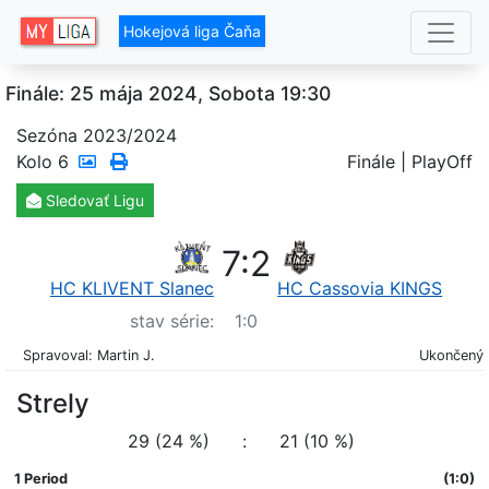
Hokejová liga Čaňa
Finále: 25 mája 2024, Sobota 19:30
Sezóna 2023/2024
Kolo
6
Finále | PlayOff
Sledovať
Ligu
7
:
2
HC KLIVENT Slanec
HC Cassovia KINGS
stav série:
1
:
0
Spravoval: Martin J.
Ukončený
Strely
29 (24 %)
:
21 (10 %)
1 Period
(1:0)