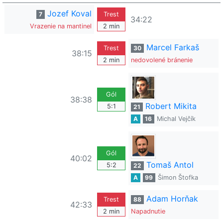
Jozef Koval
7
Trest
34:22
Vrazenie na mantinel
2 min
Marcel Farkaš
Trest
30
38:15
2 min
nedovolené bránenie
Gól
38:38
Robert Mikita
5:1
21
A
16
Michal Vejčík
Gól
40:02
Tomaš Antol
5:2
22
A
99
Šimon Štofka
Adam Horňak
Trest
88
42:33
2 min
Napadnutie