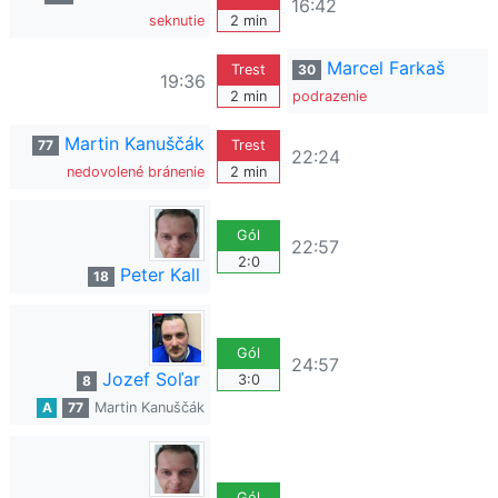
16:42
seknutie
2 min
Marcel Farkaš
Trest
30
19:36
2 min
podrazenie
Martin Kanuščák
77
Trest
22:24
nedovolené bránenie
2 min
Gól
22:57
2:0
Peter Kall
18
Gól
24:57
Jozef Soľar
3:0
8
A
77
Martin Kanuščák
Gól