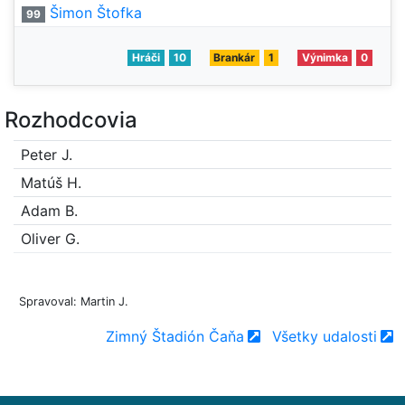
Šimon Štofka
99
Hráči
10
Brankár
1
Výnimka
0
Rozhodcovia
Peter J.
Matúš H.
Adam B.
Oliver G.
Spravoval: Martin J.
Zimný Štadión Čaňa
Všetky udalosti