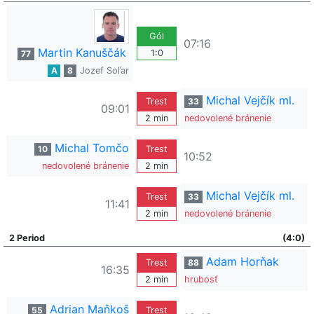
Gól
07:16
Martin Kanuščák
1:0
77
A
8
Jozef Soľar
Michal Vejčík ml.
Trest
33
09:01
2 min
nedovolené bránenie
Michal Tomčo
10
Trest
10:52
nedovolené bránenie
2 min
Michal Vejčík ml.
Trest
33
11:41
2 min
nedovolené bránenie
2 Period
(4:0)
Adam Horňak
Trest
88
16:35
2 min
hrubosť
Adrian Maňkoš
55
Trest