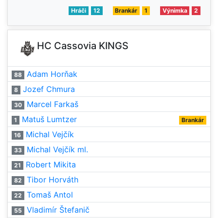
Hráči
12
Brankár
1
Výnimka
2
HC Cassovia KINGS
Adam Horňak
88
Jozef Chmura
8
Marcel Farkaš
30
Matuš Lumtzer
1
Brankár
Michal Vejčík
16
Michal Vejčík ml.
33
Robert Mikita
21
Tibor Horváth
82
Tomaš Antol
22
Vladimír Štefanič
55