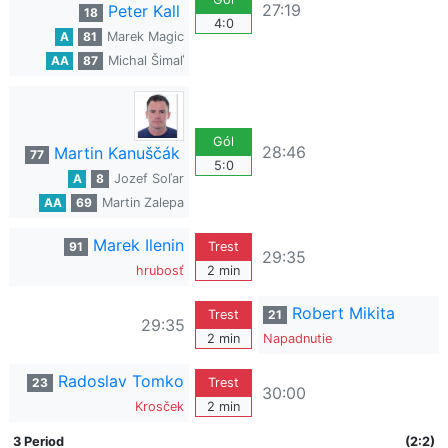
27:19
Peter Kall
18
4:0
A
81
Marek Magic
AA
87
Michal Šimaľ
Gól
28:46
Martin Kanuščák
77
5:0
A
8
Jozef Soľar
AA
69
Martin Zalepa
Marek Ilenin
91
Trest
29:35
hrubosť
2 min
Robert Mikita
Trest
21
29:35
2 min
Napadnutie
Radoslav Tomko
23
Trest
30:00
Krosček
2 min
3 Period
(2:2)