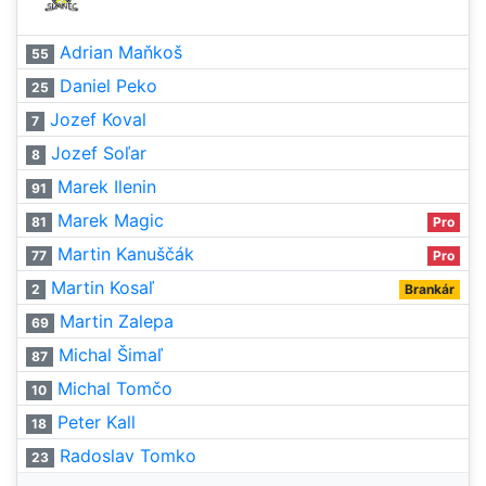
Adrian Maňkoš
55
Daniel Peko
25
Jozef Koval
7
Jozef Soľar
8
Marek Ilenin
91
Marek Magic
81
Pro
Martin Kanuščák
77
Pro
Martin Kosaľ
2
Brankár
Martin Zalepa
69
Michal Šimaľ
87
Michal Tomčo
10
Peter Kall
18
Radoslav Tomko
23