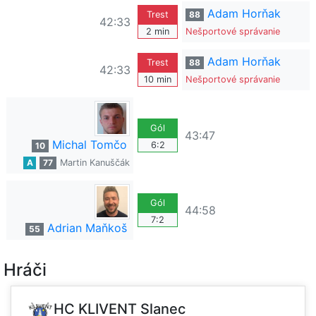
Adam Horňak
Trest
88
42:33
2 min
Nešportové správanie
Adam Horňak
Trest
88
42:33
10 min
Nešportové správanie
Gól
43:47
Michal Tomčo
6:2
10
A
77
Martin Kanuščák
Gól
44:58
7:2
Adrian Maňkoš
55
Hráči
HC KLIVENT Slanec