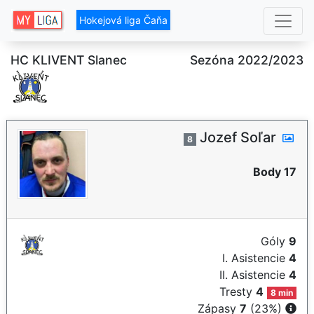
Hokejová liga Čaňa
HC KLIVENT Slanec
Sezóna 2022/2023
Jozef Soľar
8
Body 17
Góly
9
I. Asistencie
4
II. Asistencie
4
Tresty
4
8 min
Zápasy
7
(23%)