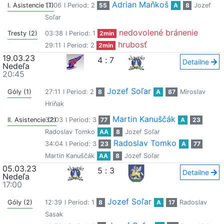
Adrian Maňkoš
I. Asistencie (1)
17:06
I Period: 2
55
A
8
Jozef
Soľar
nedovolené bránenie
Tresty (2)
03:38
I Period: 1
2min
hrubosť
29:11
I Period: 2
2min
19.03.23
4
:
7
Detailne
Nedeľa
20:45
Jozef Soľar
Góly (1)
27:11
I Period: 2
8
A
87
Miroslav
Hriňak
Martin Kanuščák
II. Asistencie (2)
32:03
I Period: 3
77
A
23
Radoslav Tomko
AA
8
Jozef Soľar
Radoslav Tomko
34:04
I Period: 3
23
A
77
Martin Kanuščák
AA
8
Jozef Soľar
05.03.23
5
:
3
Detailne
Nedeľa
17:00
Jozef Soľar
Góly (2)
12:39
I Period: 1
8
A
17
Radoslav
Sasak