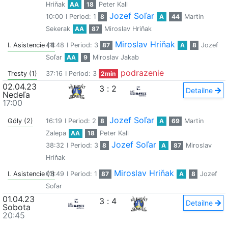
Hriňak
AA
18
Peter Kall
Jozef Soľar
10:00
I Period: 1
8
A
44
Martin
Sekerak
AA
87
Miroslav Hriňak
Miroslav Hriňak
I. Asistencie (1)
44:48
I Period: 3
87
A
8
Jozef
Soľar
AA
9
Miroslav Jakab
podrazenie
Tresty (1)
37:16
I Period: 3
2min
02.04.23
3
:
2
Detailne
Nedeľa
17:00
Jozef Soľar
Góly (2)
16:19
I Period: 2
8
A
69
Martin
Zalepa
AA
18
Peter Kall
Jozef Soľar
38:32
I Period: 3
8
A
87
Miroslav
Hriňak
Miroslav Hriňak
I. Asistencie (1)
03:49
I Period: 1
87
A
8
Jozef
Soľar
01.04.23
3
:
4
Detailne
Sobota
20:45