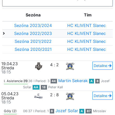
Sezóna
Tím
Sezóna 2023/2024
HC KLIVENT Slanec
Sezóna 2022/2023
HC KLIVENT Slanec
Sezóna 2021/2022
HC KLIVENT Slanec
Sezóna 2020/2021
HC KLIVENT Slanec
19.04.23
4
:
2
Detailne
Streda
18:15
Martin Sekerak
I. Asistencie (1)
39:36
I Period: 3
44
A
8
Jozef
Soľar
AA
18
Peter Kall
05.04.23
2
:
8
Detailne
Streda
18:15
Jozef Soľar
Góly (2)
06:37
I Period: 1
8
A
87
Miroslav