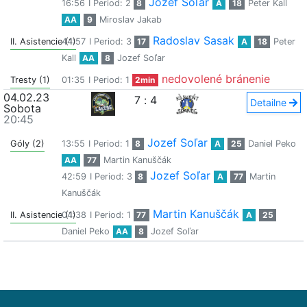
Jozef Soľar
16:56
I Period: 2
8
A
18
Peter Kall
AA
9
Miroslav Jakab
Radoslav Sasak
II. Asistencie (1)
44:57
I Period: 3
17
A
18
Peter
Kall
AA
8
Jozef Soľar
nedovolené bránenie
Tresty (1)
01:35
I Period: 1
2min
04.02.23
7
:
4
Detailne
Sobota
20:45
Jozef Soľar
Góly (2)
13:55
I Period: 1
8
A
25
Daniel Peko
AA
77
Martin Kanuščák
Jozef Soľar
42:59
I Period: 3
8
A
77
Martin
Kanuščák
Martin Kanuščák
II. Asistencie (1)
04:38
I Period: 1
77
A
25
Daniel Peko
AA
8
Jozef Soľar