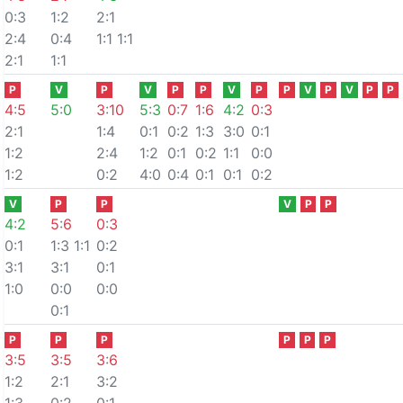
0:3
1:2
2:1
2:4
0:4
1:1
1:1
2:1
1:1
P
V
P
V
P
P
V
P
P
V
P
V
P
P
4
:
5
5
:
0
3
:
10
5
:
3
0
:
7
1
:
6
4
:
2
0
:
3
2:1
1:4
0:1
0:2
1:3
3:0
0:1
1:2
2:4
1:2
0:1
0:2
1:1
0:0
1:2
0:2
4:0
0:4
0:1
0:1
0:2
V
P
P
V
P
P
4
:
2
5
:
6
0
:
3
0:1
1:3
1:1
0:2
3:1
3:1
0:1
1:0
0:0
0:0
0:1
P
P
P
P
P
P
3
:
5
3
:
5
3
:
6
1:2
2:1
3:2