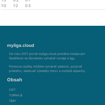
1:3
0:2
0:1
1:0
1:2
0:3
myliga.cloud
Od roku 2017 portál myliga.cloud pomáha hokejovým
fanúšikom na Slovensku vytvárať turnaje a ligy.
Pomocou služby môžete vytvárať udalosti, pozývať
priateľov, sledovať výsledky tímov a osobné úspechy.
Obsah
LIGY
TURNAJE
TÍMY