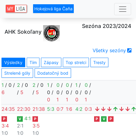
Hokejová liga Čaňa
Sezóna 2023/2024
AHK Sokoľany
Všetky sezóny
Výsledky
Tím
Zápasy
Top strelci
Tresty
Strelené góly
Dodatočný bod
1
/
0
/
2
/
0
2
/
0
1
/
0
/
0
/
1
/
0
/
6
/
5
/
5
0
/
0
/
0
/
0
/
0
/
0
1
1
0
1
24
:
35
22
:
30
21
:
38
5
:
3
0
:
7
1
:
6
4
:
2
0
:
3
4
:
1
P
V
P
P
V
P
3
:
4
2:1
3
:
5
1:0
1:0
1:0