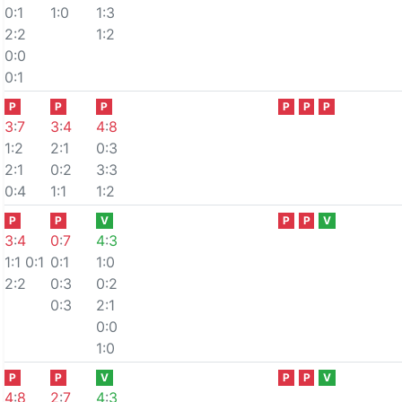
0:1
1:0
1:3
2:2
1:2
0:0
0:1
P
P
P
P
P
P
3
:
7
3
:
4
4
:
8
1:2
2:1
0:3
2:1
0:2
3:3
0:4
1:1
1:2
P
P
V
P
P
V
3
:
4
0
:
7
4
:
3
1:1
0:1
0:1
1:0
2:2
0:3
0:2
0:3
2:1
0:0
1:0
P
P
V
P
P
V
4
:
8
2
:
7
4
:
3