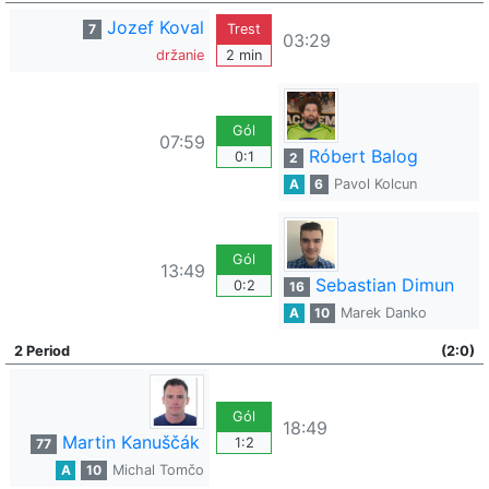
Jozef Koval
7
Trest
03:29
držanie
2 min
Gól
07:59
Róbert Balog
0:1
2
A
6
Pavol Kolcun
Gól
13:49
Sebastian Dimun
0:2
16
A
10
Marek Danko
2 Period
(2:0)
Gól
18:49
Martin Kanuščák
1:2
77
A
10
Michal Tomčo