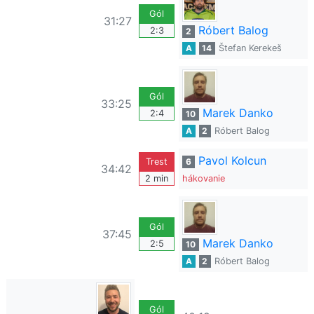
Gól
31:27
Róbert Balog
2:3
2
A
14
Štefan Kerekeš
Gól
33:25
Marek Danko
2:4
10
A
2
Róbert Balog
Pavol Kolcun
Trest
6
34:42
2 min
hákovanie
Gól
37:45
Marek Danko
2:5
10
A
2
Róbert Balog
Gól