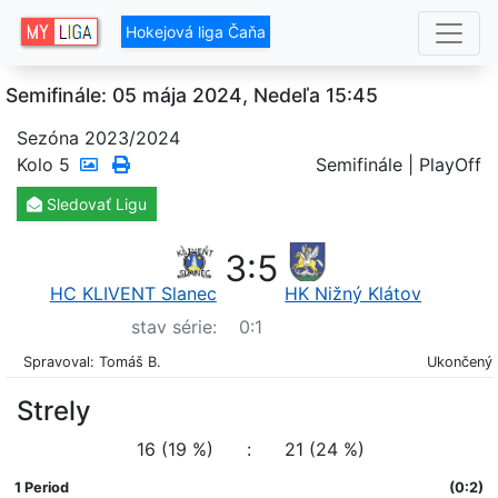
Hokejová liga Čaňa
Semifinále: 05 mája 2024, Nedeľa 15:45
Sezóna 2023/2024
Kolo
5
Semifinále | PlayOff
Sledovať
Ligu
3
:
5
HC KLIVENT Slanec
HK Nižný Klátov
stav série:
0
:
1
Spravoval: Tomáš B.
Ukončený
Strely
16 (19 %)
:
21 (24 %)
1 Period
(0:2)