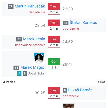
Martin Kanuščák
77
Trest
23:39
Napadnutie
2 min
Štefan Kerekeš
Trest
14
23:54
2 min
podrazenie
Marek Ilenin
91
Trest
24:52
nedovolené bránenie
2 min
Gól
28:41
Marek Magic
2:2
81
A
8
Jozef Soľar
3 Period
(1:3)
Lukáš Bernát
Trest
8
30:25
2 min
podrazenie