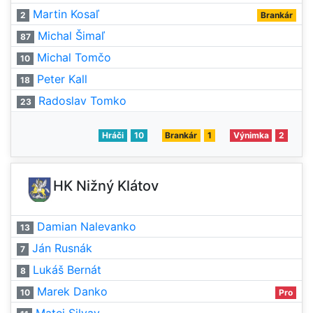
Martin Kosaľ
2
Brankár
Michal Šimaľ
87
Michal Tomčo
10
Peter Kall
18
Radoslav Tomko
23
Hráči
10
Brankár
1
Výnimka
2
HK Nižný Klátov
Damian Nalevanko
13
Ján Rusnák
7
Lukáš Bernát
8
Marek Danko
10
Pro