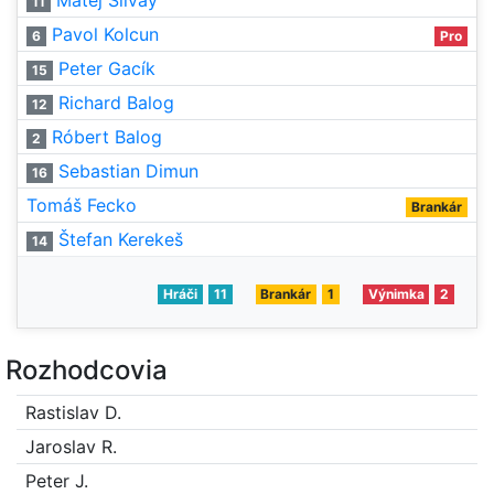
Matej Silvay
11
Pavol Kolcun
6
Pro
Peter Gacík
15
Richard Balog
12
Róbert Balog
2
Sebastian Dimun
16
Tomáš Fecko
Brankár
Štefan Kerekeš
14
Hráči
11
Brankár
1
Výnimka
2
Rozhodcovia
Rastislav D.
Jaroslav R.
Peter J.