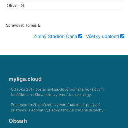
Oliver G.
Spravoval: Tomáš B.
Zimný Štadión Čaňa
Všetky udalosti
myliga.cloud
Od roku 2017 portál myliga.cloud pomáha hokejovým
fanúšikom na Slovensku vytvárať turnaje a ligy.
Pomocou služby môžete vytvárať udalosti, pozývať
priateľov, sledovať výsledky tímov a osobné úspechy.
Obsah