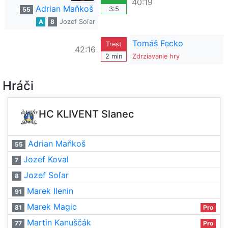
40:19
Adrian Maňkoš
3:5
55
A
8
Jozef Soľar
Tomáš Fecko
Trest
42:16
2 min
Zdrziavanie hry
Hráči
HC KLIVENT Slanec
Adrian Maňkoš
55
Jozef Koval
7
Jozef Soľar
8
Marek Ilenin
91
Marek Magic
81
Pro
Martin Kanuščák
77
Pro