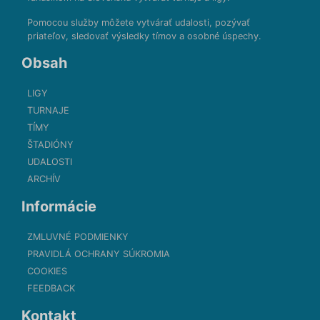
Pomocou služby môžete vytvárať udalosti, pozývať
priateľov, sledovať výsledky tímov a osobné úspechy.
Obsah
LIGY
TURNAJE
TÍMY
ŠTADIÓNY
UDALOSTI
ARCHÍV
Informácie
ZMLUVNÉ PODMIENKY
PRAVIDLÁ OCHRANY SÚKROMIA
COOKIES
FEEDBACK
Kontakt