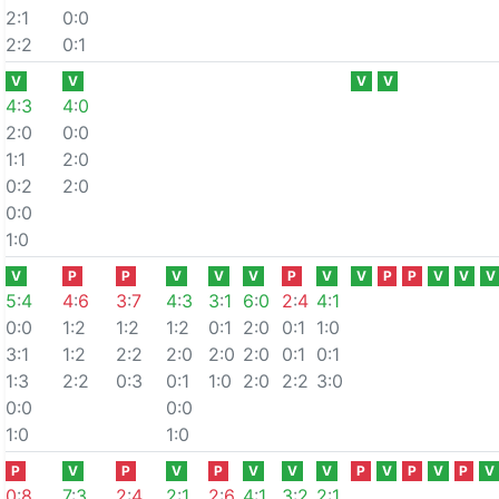
2:1
0:0
2:2
0:1
V
V
V
V
4
:
3
4
:
0
2:0
0:0
1:1
2:0
0:2
2:0
0:0
1:0
V
P
P
V
V
V
P
V
V
P
P
V
V
V
5
:
4
4
:
6
3
:
7
4
:
3
3
:
1
6
:
0
2
:
4
4
:
1
0:0
1:2
1:2
1:2
0:1
2:0
0:1
1:0
3:1
1:2
2:2
2:0
2:0
2:0
0:1
0:1
1:3
2:2
0:3
0:1
1:0
2:0
2:2
3:0
0:0
0:0
1:0
1:0
P
V
P
V
P
V
V
V
P
V
P
V
P
V
0
:
8
7
:
3
2
:
4
2
:
1
2
:
6
4
:
1
3
:
2
2
:
1