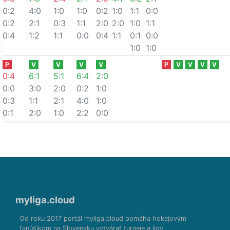
0:2
4:0
1:0
1:0
0:2
1:0
1:1
0:0
0:2
2:1
0:3
1:1
2:0
2:0
1:0
1:1
0:4
1:2
1:1
0:0
0:4
1:1
0:1
0:0
1:0
1:0
P
V
V
V
V
P
V
V
V
V
0
:
4
6
:
1
5
:
1
6
:
4
2
:
0
0:0
3:0
2:0
0:2
1:0
0:3
1:1
2:1
4:0
1:0
0:1
2:0
1:0
2:2
0:0
myliga.cloud
Od roku 2017 portál myliga.cloud pomáha hokejovým
fanúšikom na Slovensku vytvárať turnaje a ligy.