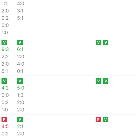
1:1
4:0
2:0
3:1
0:2
5:1
0:0
1:0
V
V
V
V
9
:
3
6
:
1
2:2
2:0
2:0
4:0
5:1
0:1
V
V
V
V
4
:
2
5
:
0
3:0
1:0
0:2
2:0
1:0
2:0
P
V
P
V
4
:
5
2
:
1
0:2
2:0