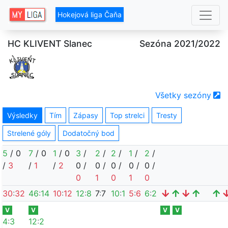
Hokejová liga Čaňa
HC KLIVENT Slanec
Sezóna 2021/2022
Všetky sezóny
Výsledky
Tím
Zápasy
Top strelci
Tresty
Strelené góly
Dodatočný bod
5
/
0
7
/
0
1
/
0
3
/
2
/
2
/
1
/
2
/
/
3
/
1
/
2
0
/
0
/
0
/
0
/
0
/
0
1
0
1
0
30
:
32
46
:
14
10
:
12
12
:
8
7
:
7
10
:
1
5
:
6
6
:
2
V
V
V
V
4
:
3
12
:
2