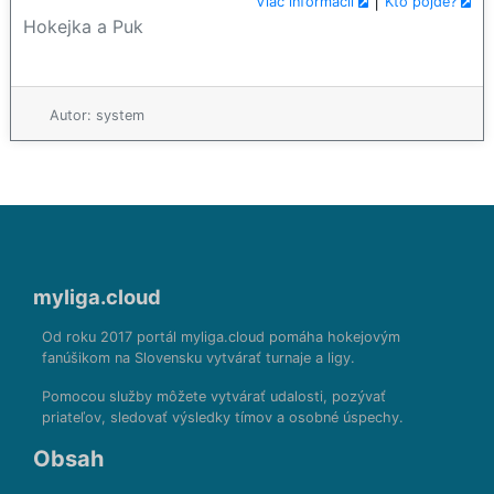
|
Viac informácií
Kto pôjde?
Hokejka a Puk
Autor: system
myliga.cloud
Od roku 2017 portál myliga.cloud pomáha hokejovým
fanúšikom na Slovensku vytvárať turnaje a ligy.
Pomocou služby môžete vytvárať udalosti, pozývať
priateľov, sledovať výsledky tímov a osobné úspechy.
Obsah