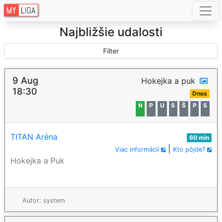
Najbližšie udalosti
Filter
9 Aug
Hokejka a puk
18:30
Dnes
N
P
U
S
Š
P
S
TITAN Aréna
60 min
|
Viac informácií
Kto pôjde?
Hokejka a Puk
Autor: system