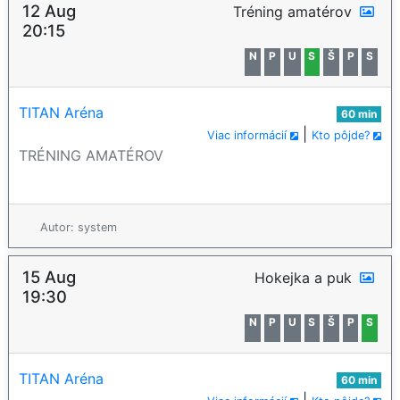
12 Aug
Tréning amatérov
20:15
N
P
U
S
Š
P
S
TITAN Aréna
60 min
|
Viac informácií
Kto pôjde?
TRÉNING AMATÉROV
Autor: system
15 Aug
Hokejka a puk
19:30
N
P
U
S
Š
P
S
TITAN Aréna
60 min