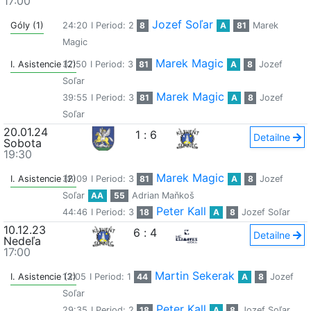
17:00
Jozef Soľar
Góly (1)
24:20
I Period: 2
8
A
81
Marek
Magic
Marek Magic
I. Asistencie (2)
37:50
I Period: 3
81
A
8
Jozef
Soľar
Marek Magic
39:55
I Period: 3
81
A
8
Jozef
Soľar
20.01.24
1
:
6
Detailne
Sobota
19:30
Marek Magic
I. Asistencie (2)
36:09
I Period: 3
81
A
8
Jozef
Soľar
AA
55
Adrian Maňkoš
Peter Kall
44:46
I Period: 3
18
A
8
Jozef Soľar
10.12.23
6
:
4
Detailne
Nedeľa
17:00
Martin Sekerak
I. Asistencie (2)
13:05
I Period: 1
44
A
8
Jozef
Soľar
Peter Kall
29:35
I Period: 2
18
A
8
Jozef Soľar