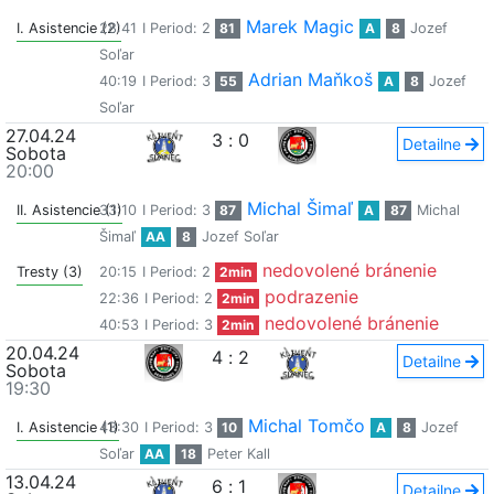
Marek Magic
I. Asistencie (2)
28:41
I Period: 2
81
A
8
Jozef
Soľar
Adrian Maňkoš
40:19
I Period: 3
55
A
8
Jozef
Soľar
27.04.24
3
:
0
Detailne
Sobota
20:00
Michal Šimaľ
II. Asistencie (1)
33:10
I Period: 3
87
A
87
Michal
Šimaľ
AA
8
Jozef Soľar
nedovolené bránenie
Tresty (3)
20:15
I Period: 2
2min
podrazenie
22:36
I Period: 2
2min
nedovolené bránenie
40:53
I Period: 3
2min
20.04.24
4
:
2
Detailne
Sobota
19:30
Michal Tomčo
I. Asistencie (1)
43:30
I Period: 3
10
A
8
Jozef
Soľar
AA
18
Peter Kall
13.04.24
6
:
1
Detailne