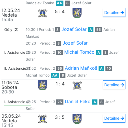
Radoslav Tomko
AA
8
Jozef Soľar
12.05.24
5
:
4
Detailne
Nedeľa
15:45
Jozef Soľar
Góly (2)
10:30
I Period: 1
8
A
55
Adrian
Maňkoš
Jozef Soľar
20:20
I Period: 2
8
Michal Tomčo
I. Asistencie (1)
22:20
I Period: 2
10
A
8
Jozef
Soľar
Adrian Maňkoš
II. Asistencie (1)
25:52
I Period: 2
55
A
10
Michal Tomčo
AA
8
Jozef Soľar
11.05.24
1
:
4
Detailne
Sobota
20:30
Daniel Peko
I. Asistencie (1)
43:25
I Period: 3
25
A
8
Jozef
Soľar
05.05.24
3
:
5
Detailne
Nedeľa
15:45