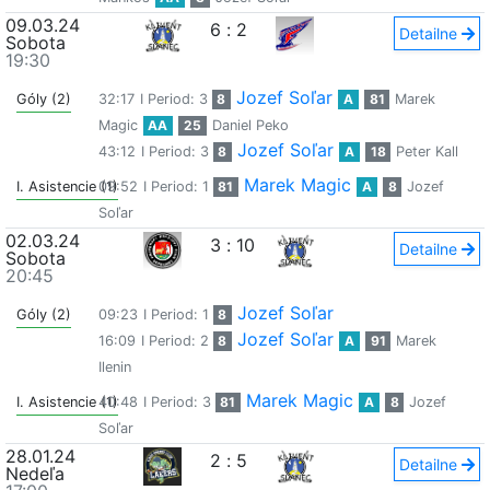
09.03.24
6
:
2
Detailne
Sobota
19:30
Jozef Soľar
Góly (2)
32:17
I Period: 3
8
A
81
Marek
Magic
AA
25
Daniel Peko
Jozef Soľar
43:12
I Period: 3
8
A
18
Peter Kall
Marek Magic
I. Asistencie (1)
09:52
I Period: 1
81
A
8
Jozef
Soľar
02.03.24
3
:
10
Detailne
Sobota
20:45
Jozef Soľar
Góly (2)
09:23
I Period: 1
8
Jozef Soľar
16:09
I Period: 2
8
A
91
Marek
Ilenin
Marek Magic
I. Asistencie (1)
40:48
I Period: 3
81
A
8
Jozef
Soľar
28.01.24
2
:
5
Detailne
Nedeľa