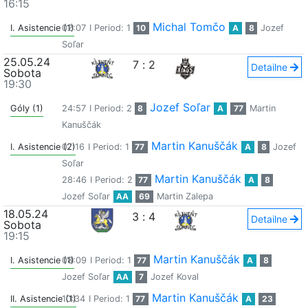
16:15
Michal Tomčo
I. Asistencie (1)
02:07
I Period: 1
10
A
8
Jozef
Soľar
25.05.24
7
:
2
Detailne
Sobota
19:30
Jozef Soľar
Góly (1)
24:57
I Period: 2
8
A
77
Martin
Kanuščák
Martin Kanuščák
I. Asistencie (2)
07:16
I Period: 1
77
A
8
Jozef
Soľar
Martin Kanuščák
28:46
I Period: 2
77
A
8
Jozef Soľar
AA
69
Martin Zalepa
18.05.24
3
:
4
Detailne
Sobota
19:15
Martin Kanuščák
I. Asistencie (1)
08:09
I Period: 1
77
A
8
Jozef Soľar
AA
7
Jozef Koval
Martin Kanuščák
II. Asistencie (1)
10:34
I Period: 1
77
A
23