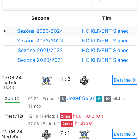
Sezóna
Tím
Sezóna 2023/2024
HC KLIVENT Slanec
Sezóna 2022/2023
HC KLIVENT Slanec
Sezóna 2021/2022
HC KLIVENT Slanec
Sezóna 2020/2021
HC KLIVENT Slanec
07.06.24
1
:
3
Detailne
Piatok
19:30
Jozef Soľar
Góly (1)
01:25
I Period: 1
8
A
10
Michal
Tomčo
Faul kolenom
Tresty (2)
12:18
I Period: 1
2min
hrubosť
27:58
I Period: 2
2min
02.06.24
7
:
1
Detailne
Nedeľa