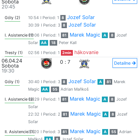
Sobota
20:45
Jozef Soľar
Góly (2)
10:54
I Period: 1
8
Jozef Soľar
30:39
I Period: 3
8
Marek Magic
I. Asistencie (1)
02:06
I Period: 1
81
A
8
Jozef
Soľar
AA
18
Peter Kall
hákovanie
Tresty (1)
02:56
I Period: 1
2min
06.04.24
0
:
7
Detailne
Sobota
19:30
Jozef Soľar
Góly (1)
30:40
I Period: 3
8
A
81
Marek
Magic
AA
55
Adrian Maňkoš
Marek Magic
I. Asistencie (2)
04:29
I Period: 1
81
A
8
Jozef
Soľar
Marek Magic
22:32
I Period: 2
81
A
8
Jozef
Soľar
Marek Magic
II. Asistencie (1)
37:20
I Period: 3
81
A
55
Adrian
Maňkoš
AA
8
Jozef Soľar