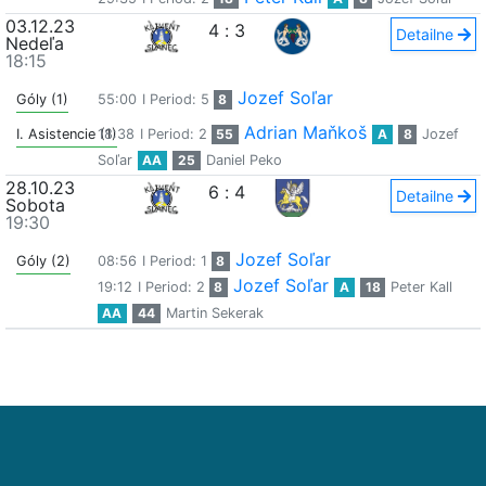
03.12.23
4
:
3
Detailne
Nedeľa
18:15
Jozef Soľar
Góly (1)
55:00
I Period: 5
8
Adrian Maňkoš
I. Asistencie (1)
18:38
I Period: 2
55
A
8
Jozef
Soľar
AA
25
Daniel Peko
28.10.23
6
:
4
Detailne
Sobota
19:30
Jozef Soľar
Góly (2)
08:56
I Period: 1
8
Jozef Soľar
19:12
I Period: 2
8
A
18
Peter Kall
AA
44
Martin Sekerak