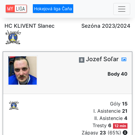
Hokejová liga Čaňa
HC KLIVENT Slanec
Sezóna 2023/2024
Jozef Soľar
8
Body 40
Góly
15
I. Asistencie
21
II. Asistencie
4
Tresty
6
12 min
Zápasy
23
(65%)