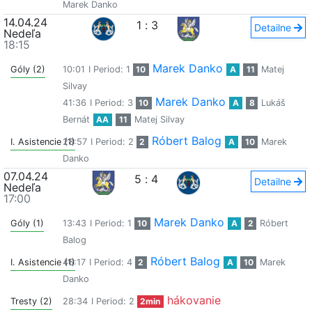
Marek Danko
14.04.24
1
:
3
Detailne
Nedeľa
18:15
Marek Danko
Góly (2)
10:01
I Period: 1
10
A
11
Matej
Silvay
Marek Danko
41:36
I Period: 3
10
A
8
Lukáš
Bernát
AA
11
Matej Silvay
Róbert Balog
I. Asistencie (1)
28:57
I Period: 2
2
A
10
Marek
Danko
07.04.24
5
:
4
Detailne
Nedeľa
17:00
Marek Danko
Góly (1)
13:43
I Period: 1
10
A
2
Róbert
Balog
Róbert Balog
I. Asistencie (1)
46:17
I Period: 4
2
A
10
Marek
Danko
hákovanie
Tresty (2)
28:34
I Period: 2
2min