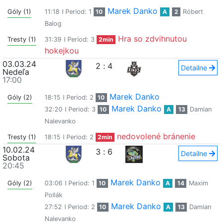
Marek Danko
Góly (1)
11:18
I Period: 1
10
A
2
Róbert
Balog
Hra so zdvihnutou
Tresty (1)
31:39
I Period: 3
2min
hokejkou
03.03.24
2
:
4
Detailne
Nedeľa
17:00
Marek Danko
Góly (2)
18:15
I Period: 2
10
Marek Danko
32:20
I Period: 3
10
A
13
Damian
Nalevanko
nedovolené bránenie
Tresty (1)
18:15
I Period: 2
2min
10.02.24
3
:
6
Detailne
Sobota
20:45
Marek Danko
Góly (2)
03:06
I Period: 1
10
A
14
Maxim
Pollák
Marek Danko
27:52
I Period: 2
10
A
13
Damian
Nalevanko