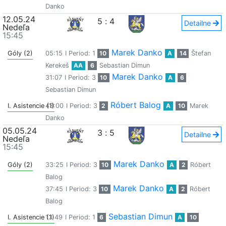
Danko
12.05.24
5
:
4
Detailne
Nedeľa
15:45
Marek Danko
Góly (2)
05:15
I Period: 1
10
A
14
Štefan
Kerekeš
AA
6
Sebastian Dimun
Marek Danko
31:07
I Period: 3
10
A
6
Sebastian Dimun
Róbert Balog
I. Asistencie (1)
43:00
I Period: 3
2
A
10
Marek
Danko
05.05.24
3
:
5
Detailne
Nedeľa
15:45
Marek Danko
Góly (2)
33:25
I Period: 3
10
A
2
Róbert
Balog
Marek Danko
37:45
I Period: 3
10
A
2
Róbert
Balog
Sebastian Dimun
I. Asistencie (1)
13:49
I Period: 1
6
A
10