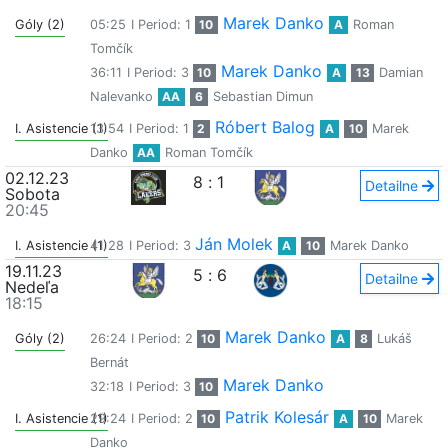
Marek Danko
Góly (2)
05:25
I Period: 1
10
A
Roman
Tomčík
Marek Danko
36:11
I Period: 3
10
A
13
Damian
Nalevanko
AA
6
Sebastian Dimun
Róbert Balog
I. Asistencie (1)
13:54
I Period: 1
2
A
10
Marek
Danko
AA
Roman Tomčík
02.12.23
8
:
1
Detailne
Sobota
20:45
Ján Molek
I. Asistencie (1)
41:28
I Period: 3
A
10
Marek Danko
19.11.23
5
:
6
Detailne
Nedeľa
18:15
Marek Danko
Góly (2)
26:24
I Period: 2
10
A
8
Lukáš
Bernát
Marek Danko
32:18
I Period: 3
10
Patrik Kolesár
I. Asistencie (1)
29:24
I Period: 2
10
A
10
Marek
Danko