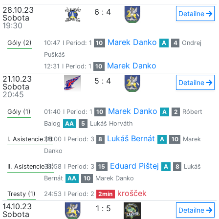
28.10.23
6
:
4
Detailne
Sobota
19:30
Marek Danko
Góly (2)
10:47
I Period: 1
10
A
4
Ondrej
Puškáš
Marek Danko
12:31
I Period: 1
10
21.10.23
5
:
4
Detailne
Sobota
20:45
Marek Danko
Góly (1)
01:40
I Period: 1
10
A
2
Róbert
Balog
AA
5
Lukáš Horváth
Lukáš Bernát
I. Asistencie (1)
36:00
I Period: 3
8
A
10
Marek
Danko
Eduard Pištej
II. Asistencie (1)
38:58
I Period: 3
15
A
8
Lukáš
Bernát
AA
10
Marek Danko
krošček
Tresty (1)
24:53
I Period: 2
2min
14.10.23
1
:
5
Detailne
Sobota