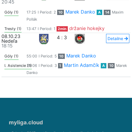
20:45
Marek Danko
Góly (1)
17:25
I Period: 2
10
A
14
Maxim
Pollák
držanie hokejky
Tresty (1)
13:47
I Period: 1
2min
08.10.23
4
:
3
Detailne
Nedeľa
18:15
Marek Danko
Góly (1)
55:00
I Period: 5
10
Martin Adamčík
I. Asistencie (1)
39:06
I Period: 3
1
A
10
Marek
Danko
myliga.cloud