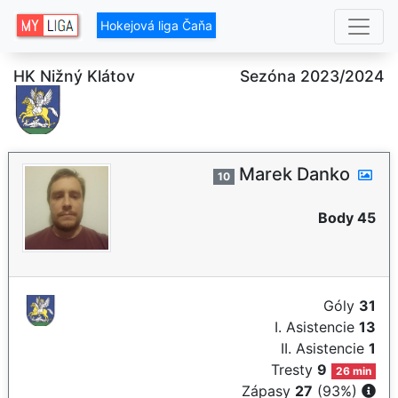
Hokejová liga Čaňa
HK Nižný Klátov
Sezóna 2023/2024
Marek Danko
10
Body 45
Góly
31
I. Asistencie
13
II. Asistencie
1
Tresty
9
26 min
Zápasy
27
(93%)