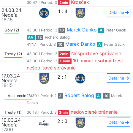
Krosček
30:47
I Period: 3
2min
24.03.24
1
:
4
Detailne
Nedeľa
18:15
Marek Danko
Góly (2)
43:30
I Period: 3
10
A
Peter Gacík
AA
12
Richard Balog
Marek Danko
41:17
I Period: 3
10
A
Peter Gacík
Nešportové správanie
Tresty (2)
43:30
I Period: 3
2min
10. minut osobný trest
43:30
I Period: 3
10min
nešportové správanie
17.03.24
2
:
1
Detailne
Nedeľa
18:15
Róbert Balog
I. Asistencie (1)
18:30
I Period: 2
2
A
10
Marek
Danko
nedovolené bránenie
Tresty (1)
36:18
I Period: 3
2min
10.03.24
2
:
3
Detailne
Nedeľa
17:00