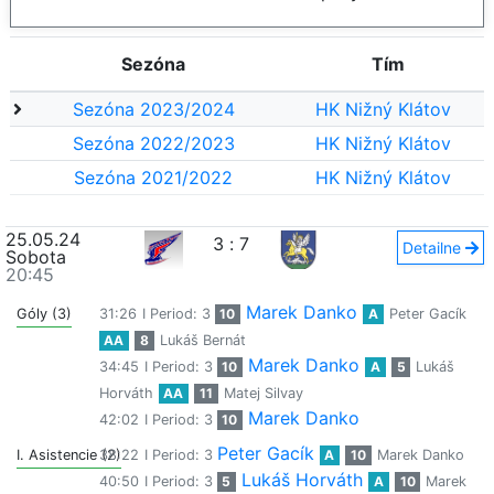
Sezóna
Tím
Sezóna 2023/2024
HK Nižný Klátov
Sezóna 2022/2023
HK Nižný Klátov
Sezóna 2021/2022
HK Nižný Klátov
25.05.24
3
:
7
Detailne
Sobota
20:45
Marek Danko
Góly (3)
31:26
I Period: 3
10
A
Peter Gacík
AA
8
Lukáš Bernát
Marek Danko
34:45
I Period: 3
10
A
5
Lukáš
Horváth
AA
11
Matej Silvay
Marek Danko
42:02
I Period: 3
10
Peter Gacík
I. Asistencie (2)
38:22
I Period: 3
A
10
Marek Danko
Lukáš Horváth
40:50
I Period: 3
5
A
10
Marek