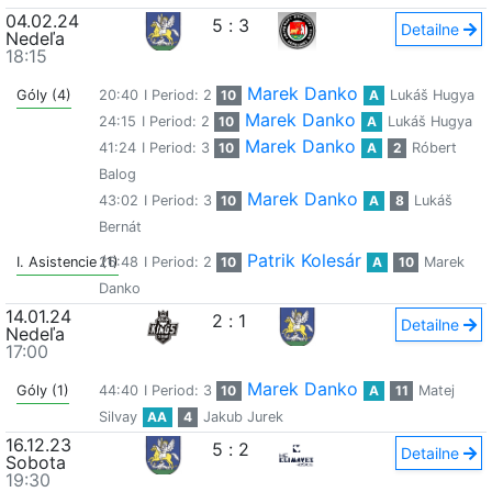
04.02.24
5
:
3
Detailne
Nedeľa
18:15
Marek Danko
Góly (4)
20:40
I Period: 2
10
A
Lukáš Hugya
Marek Danko
24:15
I Period: 2
10
A
Lukáš Hugya
Marek Danko
41:24
I Period: 3
10
A
2
Róbert
Balog
Marek Danko
43:02
I Period: 3
10
A
8
Lukáš
Bernát
Patrik Kolesár
I. Asistencie (1)
26:48
I Period: 2
10
A
10
Marek
Danko
14.01.24
2
:
1
Detailne
Nedeľa
17:00
Marek Danko
Góly (1)
44:40
I Period: 3
10
A
11
Matej
Silvay
AA
4
Jakub Jurek
16.12.23
5
:
2
Detailne
Sobota
19:30