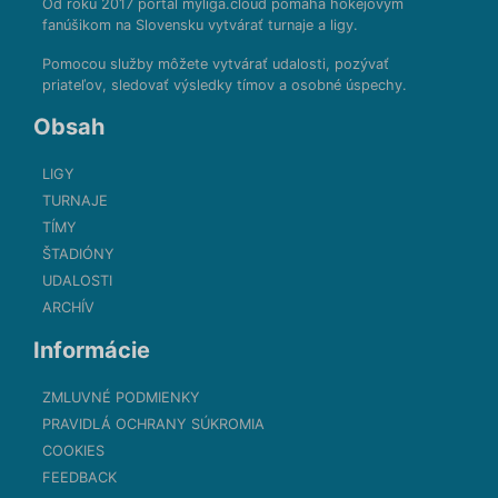
Od roku 2017 portál myliga.cloud pomáha hokejovým
fanúšikom na Slovensku vytvárať turnaje a ligy.
Pomocou služby môžete vytvárať udalosti, pozývať
priateľov, sledovať výsledky tímov a osobné úspechy.
Obsah
LIGY
TURNAJE
TÍMY
ŠTADIÓNY
UDALOSTI
ARCHÍV
Informácie
ZMLUVNÉ PODMIENKY
PRAVIDLÁ OCHRANY SÚKROMIA
COOKIES
FEEDBACK