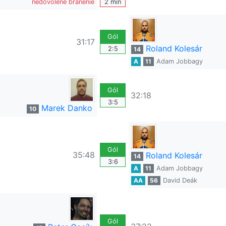
nedovolené bránenie
2 min
Gól
31:17
Roland Kolesár
2:5
14
A
11
Adam Jobbagy
Gól
32:18
3:5
Marek Danko
10
Gól
35:48
Roland Kolesár
14
3:6
A
11
Adam Jobbagy
AA
56
David Deák
Gól