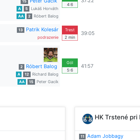
37:22
Peter Gacík
15
4:6
A
5
Lukáš Horváth
AA
2
Róbert Balog
Patrik Kolesár
13
Trest
39:05
podrazenie
2 min
Gól
41:57
Róbert Balog
2
5:6
A
12
Richard Balog
AA
15
Peter Gacík
HK Trstené pri
Adam Jobbagy
11