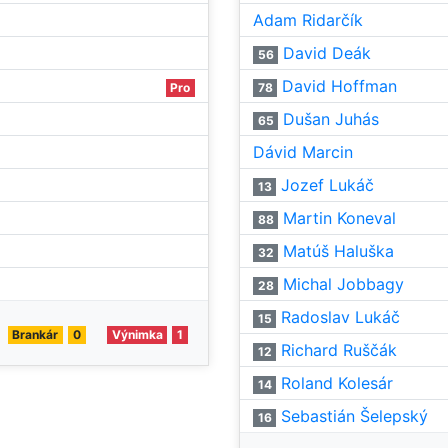
Adam Ridarčík
David Deák
56
David Hoffman
Pro
78
Dušan Juhás
65
Dávid Marcin
Jozef Lukáč
13
Martin Koneval
88
Matúš Haluška
32
Michal Jobbagy
28
Radoslav Lukáč
15
Brankár
0
Výnimka
1
Richard Ruščák
12
Roland Kolesár
14
Sebastián Šelepský
16