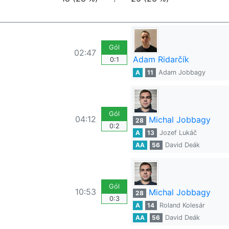
Gól
02:47
Adam Ridarčík
0:1
A
11
Adam Jobbagy
Gól
04:12
Michal Jobbagy
28
0:2
A
13
Jozef Lukáč
AA
56
David Deák
Gól
10:53
Michal Jobbagy
28
0:3
A
14
Roland Kolesár
AA
56
David Deák