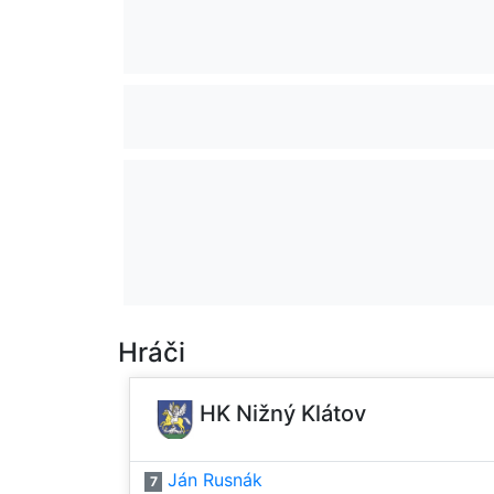
Hráči
HK Nižný Klátov
Ján Rusnák
7