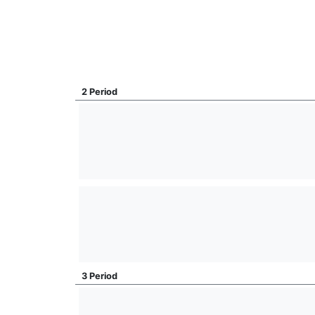
2 Period
3 Period