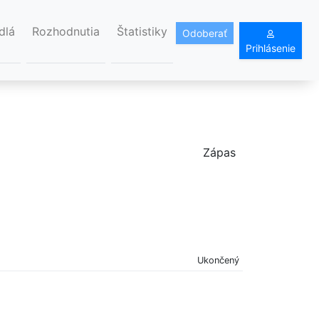
dlá
Rozhodnutia
Štatistiky
Odoberať
Prihlásenie
Zápas
Ukončený