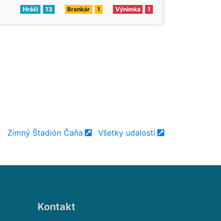
Hráči
13
Brankár
1
Výnimka
1
Zimný Štadión Čaňa
Všetky udalosti
Kontakt