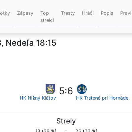
Fotky
Zápasy
Top
Tresty
Hráči
Popis
Pravi
strelci
, Nedeľa 18:15
5
:
6
HK Nižný Klátov
HK Trstené pri Hornáde
Strely
18 (28 %)
:
26 (23 %)