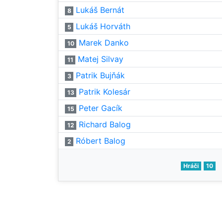
Lukáš Bernát
8
Lukáš Horváth
5
Marek Danko
10
Matej Silvay
11
Patrik Bujňák
3
Patrik Kolesár
13
Peter Gacík
15
Richard Balog
12
Róbert Balog
2
Hráči
10