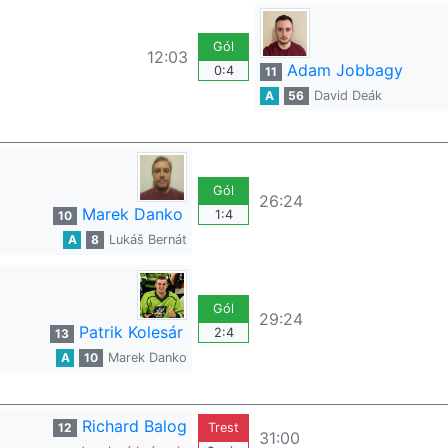
Gól
12:03
Adam Jobbagy
0:4
11
A
56
David Deák
Gól
26:24
Marek Danko
1:4
10
A
8
Lukáš Bernát
Gól
29:24
Patrik Kolesár
2:4
13
A
10
Marek Danko
Richard Balog
12
Trest
31:00