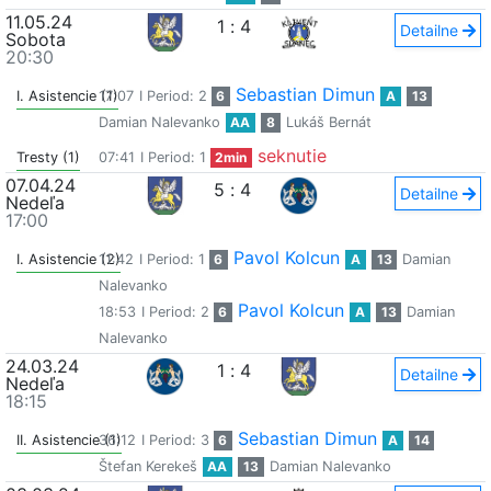
11.05.24
1
:
4
Detailne
Sobota
20:30
Sebastian Dimun
I. Asistencie (1)
17:07
I Period: 2
6
A
13
Damian Nalevanko
AA
8
Lukáš Bernát
seknutie
Tresty (1)
07:41
I Period: 1
2min
07.04.24
5
:
4
Detailne
Nedeľa
17:00
Pavol Kolcun
I. Asistencie (2)
11:42
I Period: 1
6
A
13
Damian
Nalevanko
Pavol Kolcun
18:53
I Period: 2
6
A
13
Damian
Nalevanko
24.03.24
1
:
4
Detailne
Nedeľa
18:15
Sebastian Dimun
II. Asistencie (1)
36:12
I Period: 3
6
A
14
Štefan Kerekeš
AA
13
Damian Nalevanko