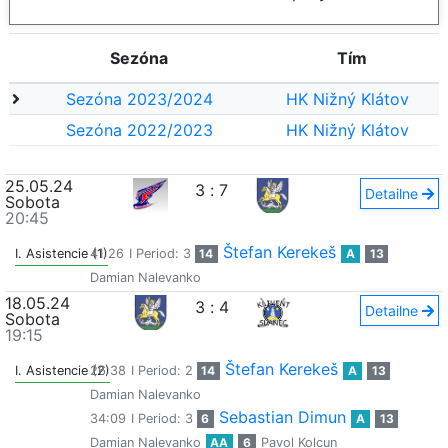
Sezóna
Tím
Sezóna 2023/2024
HK Nižný Klátov
Sezóna 2022/2023
HK Nižný Klátov
25.05.24
3
:
7
Detailne
Sobota
20:45
Štefan Kerekeš
I. Asistencie (1)
41:26
I Period: 3
14
A
13
Damian Nalevanko
18.05.24
3
:
4
Detailne
Sobota
19:15
Štefan Kerekeš
I. Asistencie (2)
26:38
I Period: 2
14
A
13
Damian Nalevanko
Sebastian Dimun
34:09
I Period: 3
6
A
13
Damian Nalevanko
AA
6
Pavol Kolcun