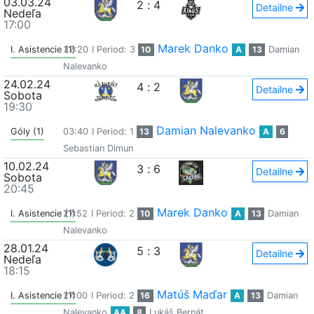
03.03.24
2
:
4
Detailne
Nedeľa
17:00
Marek Danko
I. Asistencie (1)
32:20
I Period: 3
10
A
13
Damian
Nalevanko
24.02.24
4
:
2
Detailne
Sobota
19:30
Damian Nalevanko
Góly (1)
03:40
I Period: 1
13
A
6
Sebastian Dimun
10.02.24
3
:
6
Detailne
Sobota
20:45
Marek Danko
I. Asistencie (1)
27:52
I Period: 2
10
A
13
Damian
Nalevanko
28.01.24
5
:
3
Detailne
Nedeľa
18:15
Matúš Maďar
I. Asistencie (1)
27:00
I Period: 2
16
A
13
Damian
Nalevanko
AA
8
Lukáš Bernát