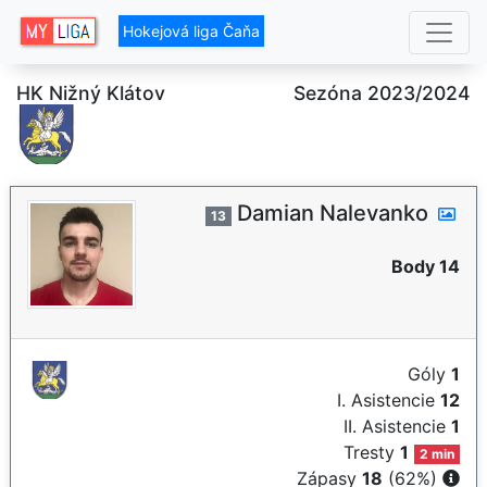
Hokejová liga Čaňa
HK Nižný Klátov
Sezóna 2023/2024
Damian Nalevanko
13
Body 14
Góly
1
I. Asistencie
12
II. Asistencie
1
Tresty
1
2 min
Zápasy
18
(62%)