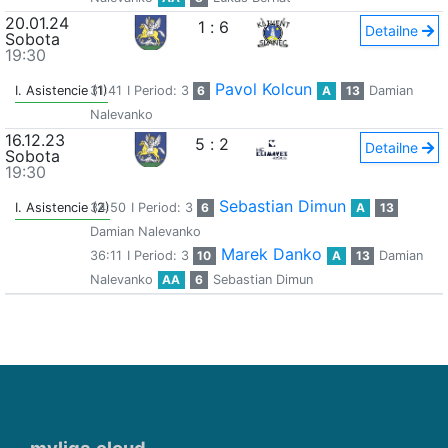
20.01.24
1
:
6
Detailne
Sobota
19:30
Pavol Kolcun
I. Asistencie (1)
31:41
I Period: 3
6
A
13
Damian
Nalevanko
16.12.23
5
:
2
Detailne
Sobota
19:30
Sebastian Dimun
I. Asistencie (2)
34:50
I Period: 3
6
A
13
Damian Nalevanko
Marek Danko
36:11
I Period: 3
10
A
13
Damian
Nalevanko
AA
6
Sebastian Dimun