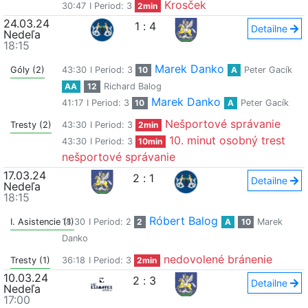
Krosček
30:47
I Period: 3
2min
24.03.24
1
:
4
Detailne
Nedeľa
18:15
Marek Danko
Góly (2)
43:30
I Period: 3
10
A
Peter Gacík
AA
12
Richard Balog
Marek Danko
41:17
I Period: 3
10
A
Peter Gacík
Nešportové správanie
Tresty (2)
43:30
I Period: 3
2min
10. minut osobný trest
43:30
I Period: 3
10min
nešportové správanie
17.03.24
2
:
1
Detailne
Nedeľa
18:15
Róbert Balog
I. Asistencie (1)
18:30
I Period: 2
2
A
10
Marek
Danko
nedovolené bránenie
Tresty (1)
36:18
I Period: 3
2min
10.03.24
2
:
3
Detailne
Nedeľa
17:00