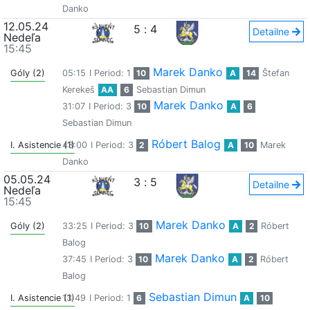
Danko
12.05.24
5
:
4
Detailne
Nedeľa
15:45
Marek Danko
Góly (2)
05:15
I Period: 1
10
A
14
Štefan
Kerekeš
AA
6
Sebastian Dimun
Marek Danko
31:07
I Period: 3
10
A
6
Sebastian Dimun
Róbert Balog
I. Asistencie (1)
43:00
I Period: 3
2
A
10
Marek
Danko
05.05.24
3
:
5
Detailne
Nedeľa
15:45
Marek Danko
Góly (2)
33:25
I Period: 3
10
A
2
Róbert
Balog
Marek Danko
37:45
I Period: 3
10
A
2
Róbert
Balog
Sebastian Dimun
I. Asistencie (1)
13:49
I Period: 1
6
A
10