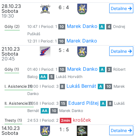
28.10.23
6
:
4
Detailne
Sobota
19:30
Marek Danko
Góly (2)
10:47
I Period: 1
10
A
4
Ondrej
Puškáš
Marek Danko
12:31
I Period: 1
10
21.10.23
5
:
4
Detailne
Sobota
20:45
Marek Danko
Góly (1)
01:40
I Period: 1
10
A
2
Róbert
Balog
AA
5
Lukáš Horváth
Lukáš Bernát
I. Asistencie (1)
36:00
I Period: 3
8
A
10
Marek
Danko
Eduard Pištej
II. Asistencie (1)
38:58
I Period: 3
15
A
8
Lukáš
Bernát
AA
10
Marek Danko
krošček
Tresty (1)
24:53
I Period: 2
2min
14.10.23
1
:
5
Detailne
Sobota