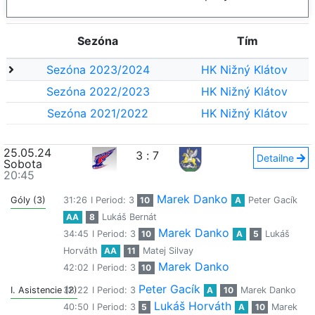
Sezóna
Tím
Sezóna 2023/2024
HK Nižný Klátov
Sezóna 2022/2023
HK Nižný Klátov
Sezóna 2021/2022
HK Nižný Klátov
25.05.24
3
:
7
Detailne
Sobota
20:45
Marek Danko
Góly (3)
31:26
I Period: 3
10
A
Peter Gacík
AA
8
Lukáš Bernát
Marek Danko
34:45
I Period: 3
10
A
5
Lukáš
Horváth
AA
11
Matej Silvay
Marek Danko
42:02
I Period: 3
10
Peter Gacík
I. Asistencie (2)
38:22
I Period: 3
A
10
Marek Danko
Lukáš Horváth
40:50
I Period: 3
5
A
10
Marek