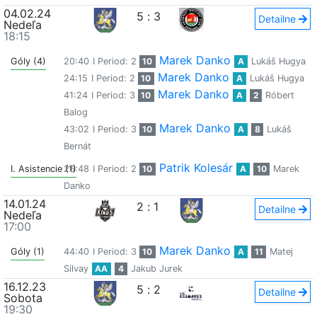
04.02.24
5
:
3
Detailne
Nedeľa
18:15
Marek Danko
Góly (4)
20:40
I Period: 2
10
A
Lukáš Hugya
Marek Danko
24:15
I Period: 2
10
A
Lukáš Hugya
Marek Danko
41:24
I Period: 3
10
A
2
Róbert
Balog
Marek Danko
43:02
I Period: 3
10
A
8
Lukáš
Bernát
Patrik Kolesár
I. Asistencie (1)
26:48
I Period: 2
10
A
10
Marek
Danko
14.01.24
2
:
1
Detailne
Nedeľa
17:00
Marek Danko
Góly (1)
44:40
I Period: 3
10
A
11
Matej
Silvay
AA
4
Jakub Jurek
16.12.23
5
:
2
Detailne
Sobota
19:30