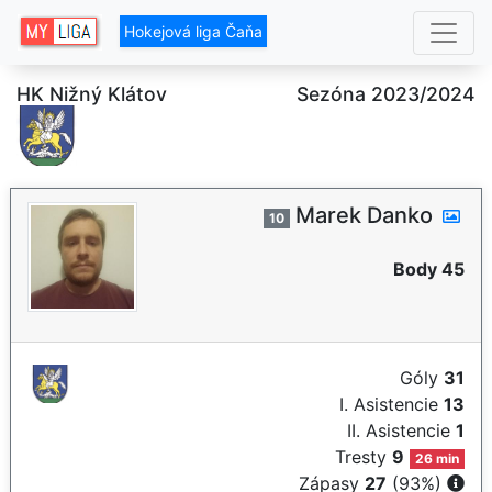
Hokejová liga Čaňa
HK Nižný Klátov
Sezóna 2023/2024
Marek Danko
10
Body 45
Góly
31
I. Asistencie
13
II. Asistencie
1
Tresty
9
26 min
Zápasy
27
(93%)