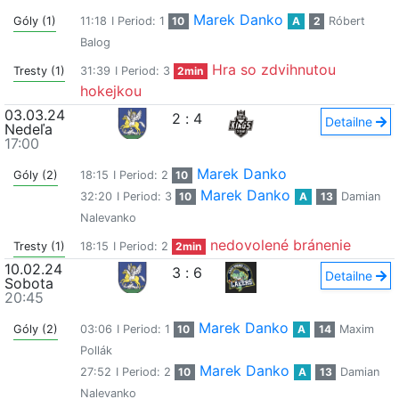
Marek Danko
Góly (1)
11:18
I Period: 1
10
A
2
Róbert
Balog
Hra so zdvihnutou
Tresty (1)
31:39
I Period: 3
2min
hokejkou
03.03.24
2
:
4
Detailne
Nedeľa
17:00
Marek Danko
Góly (2)
18:15
I Period: 2
10
Marek Danko
32:20
I Period: 3
10
A
13
Damian
Nalevanko
nedovolené bránenie
Tresty (1)
18:15
I Period: 2
2min
10.02.24
3
:
6
Detailne
Sobota
20:45
Marek Danko
Góly (2)
03:06
I Period: 1
10
A
14
Maxim
Pollák
Marek Danko
27:52
I Period: 2
10
A
13
Damian
Nalevanko