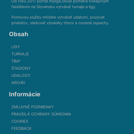
Od roku 2017 portál myliga.cloud pomáha hokejovým
fanúšikom na Slovensku vytvárať turnaje a ligy.
Pomocou služby môžete vytvárať udalosti, pozývať
priateľov, sledovať výsledky tímov a osobné úspechy.
Obsah
LIGY
TURNAJE
TÍMY
ŠTADIÓNY
UDALOSTI
ARCHÍV
Informácie
ZMLUVNÉ PODMIENKY
PRAVIDLÁ OCHRANY SÚKROMIA
COOKIES
FEEDBACK