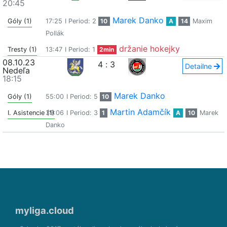
20:45
Marek Danko
Góly (1)
17:25
I Period: 2
10
A
14
Maxim
Pollák
držanie hokejky
Tresty (1)
13:47
I Period: 1
2min
08.10.23
4
:
3
Detailne
Nedeľa
18:15
Marek Danko
Góly (1)
55:00
I Period: 5
10
Martin Adamčík
I. Asistencie (1)
39:06
I Period: 3
1
A
10
Marek
Danko
myliga.cloud