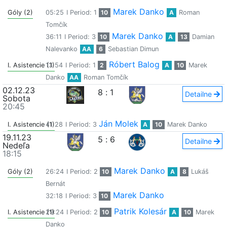
Marek Danko
Góly (2)
05:25
I Period: 1
10
A
Roman
Tomčík
Marek Danko
36:11
I Period: 3
10
A
13
Damian
Nalevanko
AA
6
Sebastian Dimun
Róbert Balog
I. Asistencie (1)
13:54
I Period: 1
2
A
10
Marek
Danko
AA
Roman Tomčík
02.12.23
8
:
1
Detailne
Sobota
20:45
Ján Molek
I. Asistencie (1)
41:28
I Period: 3
A
10
Marek Danko
19.11.23
5
:
6
Detailne
Nedeľa
18:15
Marek Danko
Góly (2)
26:24
I Period: 2
10
A
8
Lukáš
Bernát
Marek Danko
32:18
I Period: 3
10
Patrik Kolesár
I. Asistencie (1)
29:24
I Period: 2
10
A
10
Marek
Danko