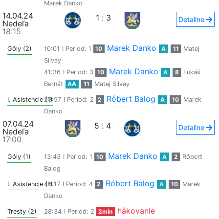
Marek Danko
14.04.24
1
:
3
Detailne
Nedeľa
18:15
Marek Danko
Góly (2)
10:01
I Period: 1
10
A
11
Matej
Silvay
Marek Danko
41:36
I Period: 3
10
A
8
Lukáš
Bernát
AA
11
Matej Silvay
Róbert Balog
I. Asistencie (1)
28:57
I Period: 2
2
A
10
Marek
Danko
07.04.24
5
:
4
Detailne
Nedeľa
17:00
Marek Danko
Góly (1)
13:43
I Period: 1
10
A
2
Róbert
Balog
Róbert Balog
I. Asistencie (1)
46:17
I Period: 4
2
A
10
Marek
Danko
hákovanie
Tresty (2)
28:34
I Period: 2
2min