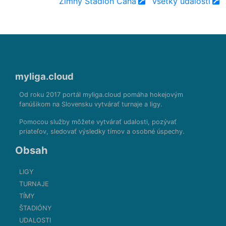
Zimný Štadión Čaňa
Všetky udalosti
myliga.cloud
Od roku 2017 portál myliga.cloud pomáha hokejovým
fanúšikom na Slovensku vytvárať turnaje a ligy.
Pomocou služby môžete vytvárať udalosti, pozývať
priateľov, sledovať výsledky tímov a osobné úspechy.
Obsah
LIGY
TURNAJE
TÍMY
ŠTADIÓNY
UDALOSTI