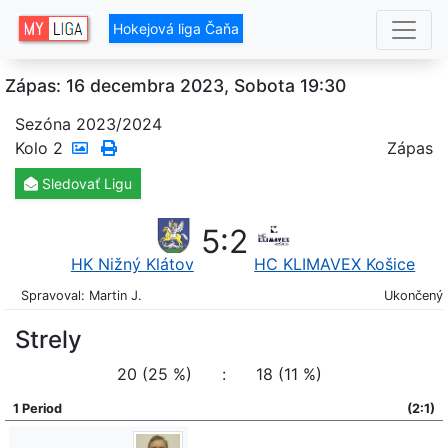
Hokejová liga Čaňa
Zápas: 16 decembra 2023, Sobota 19:30
Sezóna 2023/2024
Kolo
2
Zápas
Sledovať
Ligu
5
:
2
HK Nižný Klátov
HC KLIMAVEX Košice
Spravoval: Martin J.
Ukončený
Strely
20 (25 %)
:
18 (11 %)
1 Period
(2:1)