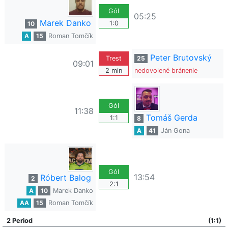
Gól
05:25
Marek Danko
1:0
10
A
15
Roman Tomčík
Peter Brutovský
Trest
25
09:01
2 min
nedovolené bránenie
Gól
11:38
Tomáš Gerda
1:1
8
A
41
Ján Gona
Gól
13:54
Róbert Balog
2
2:1
A
10
Marek Danko
AA
15
Roman Tomčík
2 Period
(1:1)