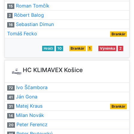
Roman Tomčík
15
Róbert Balog
2
Sebastian Dimun
16
Tomáš Fecko
Brankár
Hráči
10
Brankár
1
Výnimka
2
HC KLIMAVEX Košice
Ivo Ščambora
72
Ján Gona
41
Matej Kraus
31
Brankár
Milan Novák
14
Peter Ferencz
20
Peter Brutovský