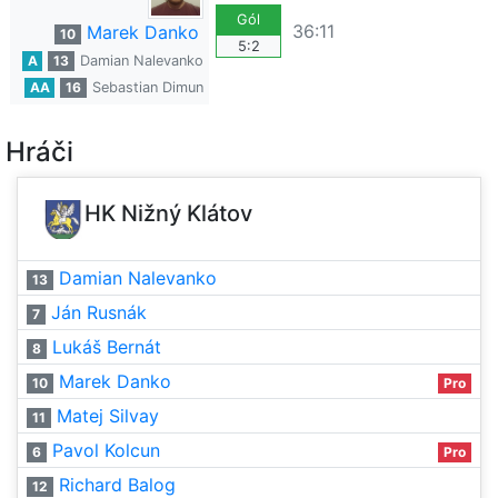
Gól
36:11
Marek Danko
10
5:2
A
13
Damian Nalevanko
AA
16
Sebastian Dimun
Hráči
HK Nižný Klátov
Damian Nalevanko
13
Ján Rusnák
7
Lukáš Bernát
8
Marek Danko
10
Pro
Matej Silvay
11
Pavol Kolcun
6
Pro
Richard Balog
12