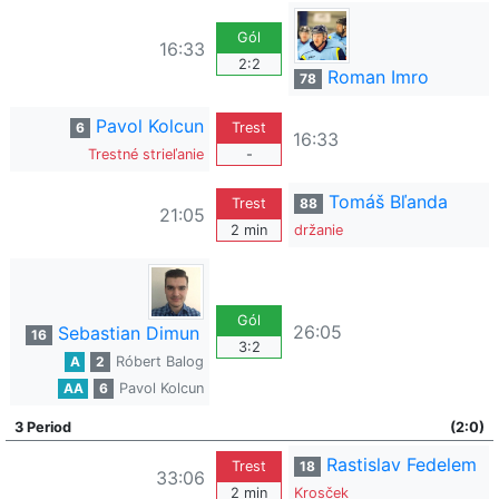
Gól
16:33
2:2
Roman Imro
78
Pavol Kolcun
6
Trest
16:33
Trestné strieľanie
-
Tomáš Bľanda
Trest
88
21:05
2 min
držanie
Gól
26:05
Sebastian Dimun
16
3:2
A
2
Róbert Balog
AA
6
Pavol Kolcun
3 Period
(2:0)
Rastislav Fedelem
Trest
18
33:06
2 min
Krosček