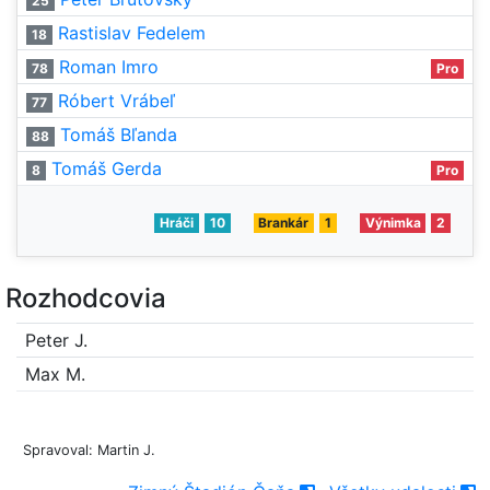
25
Rastislav Fedelem
18
Roman Imro
78
Pro
Róbert Vrábeľ
77
Tomáš Bľanda
88
Tomáš Gerda
8
Pro
Hráči
10
Brankár
1
Výnimka
2
Rozhodcovia
Peter J.
Max M.
Spravoval: Martin J.