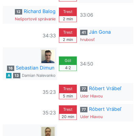
Richard Balog
12
Trest
33:06
Nešportové správanie
2 min
Ján Gona
Trest
41
34:33
2 min
hrubosť
Gól
34:50
Sebastian Dimun
4:2
16
A
13
Damian Nalevanko
Róbert Vrábeľ
Trest
77
35:23
5 min
Uder Hlavou
Róbert Vrábeľ
Trest
77
35:23
20 min
Uder Hlavou