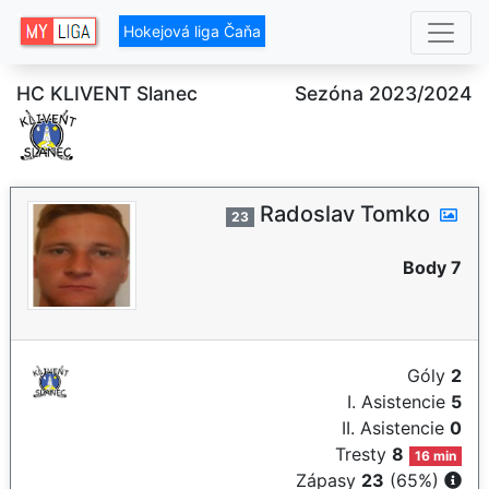
Hokejová liga Čaňa
HC KLIVENT Slanec
Sezóna 2023/2024
Radoslav Tomko
23
Body 7
Góly
2
I. Asistencie
5
II. Asistencie
0
Tresty
8
16 min
Zápasy
23
(65%)