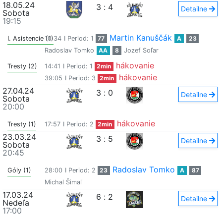
18.05.24
3
:
4
Detailne
Sobota
19:15
Martin Kanuščák
I. Asistencie (1)
10:34
I Period: 1
77
A
23
Radoslav Tomko
AA
8
Jozef Soľar
hákovanie
Tresty (2)
14:41
I Period: 1
2min
hákovanie
39:05
I Period: 3
2min
27.04.24
3
:
0
Detailne
Sobota
20:00
hákovanie
Tresty (1)
17:57
I Period: 2
2min
23.03.24
3
:
5
Detailne
Sobota
20:45
Radoslav Tomko
Góly (1)
28:00
I Period: 2
23
A
87
Michal Šimaľ
17.03.24
6
:
2
Detailne
Nedeľa
17:00