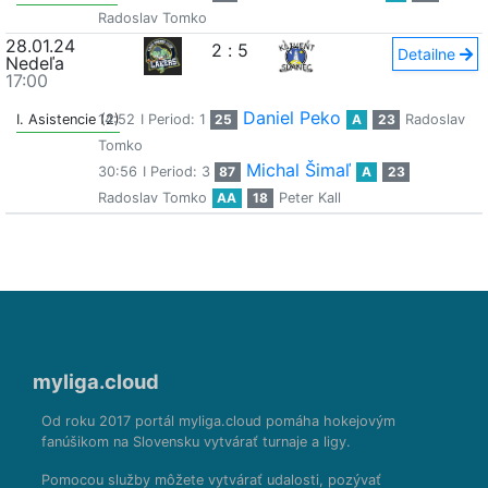
Radoslav Tomko
28.01.24
2
:
5
Detailne
Nedeľa
17:00
Daniel Peko
I. Asistencie (2)
14:52
I Period: 1
25
A
23
Radoslav
Tomko
Michal Šimaľ
30:56
I Period: 3
87
A
23
Radoslav Tomko
AA
18
Peter Kall
myliga.cloud
Od roku 2017 portál myliga.cloud pomáha hokejovým
fanúšikom na Slovensku vytvárať turnaje a ligy.
Pomocou služby môžete vytvárať udalosti, pozývať