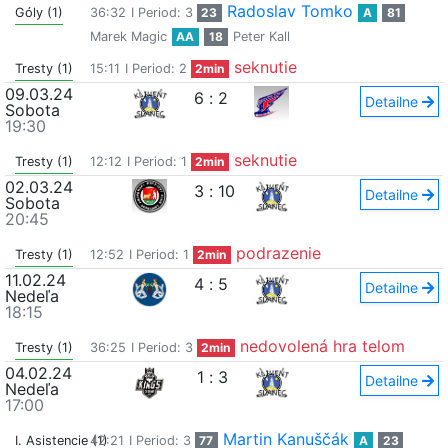
Radoslav Tomko
Góly (1)
36:32
I Period: 3
23
A
81
Marek Magic
AA
18
Peter Kall
seknutie
Tresty (1)
15:11
I Period: 2
2min
09.03.24
6
:
2
Detailne
Sobota
19:30
seknutie
Tresty (1)
12:12
I Period: 1
2min
02.03.24
3
:
10
Detailne
Sobota
20:45
podrazenie
Tresty (1)
12:52
I Period: 1
2min
11.02.24
4
:
5
Detailne
Nedeľa
18:15
nedovolená hra telom
Tresty (1)
36:25
I Period: 3
2min
04.02.24
1
:
3
Detailne
Nedeľa
17:00
Martin Kanuščák
I. Asistencie (1)
42:21
I Period: 3
77
A
23