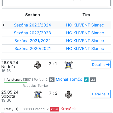
Sezóna
Tím
Sezóna 2023/2024
HC KLIVENT Slanec
Sezóna 2022/2023
HC KLIVENT Slanec
Sezóna 2021/2022
HC KLIVENT Slanec
Sezóna 2020/2021
HC KLIVENT Slanec
26.05.24
2
:
1
Detailne
Nedeľa
16:15
Michal Tomčo
I. Asistencie (1)
17:57
I Period: 2
10
A
23
Radoslav Tomko
25.05.24
7
:
2
Detailne
Sobota
19:30
Krosček
Tresty (1)
30:00
I Period: 2
2min