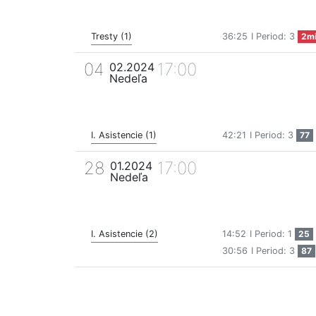
Tresty (1)
36:25
I Period: 3
2m
04
17:00
02.2024
Nedeľa
I. Asistencie (1)
42:21
I Period: 3
77
28
17:00
01.2024
Nedeľa
I. Asistencie (2)
14:52
I Period: 1
25
30:56
I Period: 3
87