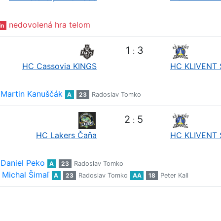
nedovolená hra telom
in
1
3
:
HC Cassovia KINGS
HC KLIVENT 
Martin Kanuščák
A
23
Radoslav Tomko
2
5
:
HC Lakers Čaňa
HC KLIVENT 
Daniel Peko
A
23
Radoslav Tomko
Michal Šimaľ
A
23
Radoslav Tomko
AA
18
Peter Kall