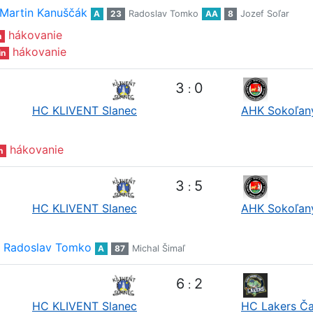
Martin Kanuščák
A
23
Radoslav Tomko
AA
8
Jozef Soľar
hákovanie
n
hákovanie
in
3
0
:
HC KLIVENT Slanec
AHK Sokoľan
hákovanie
n
3
5
:
HC KLIVENT Slanec
AHK Sokoľan
Radoslav Tomko
A
87
Michal Šimaľ
6
2
:
HC KLIVENT Slanec
HC Lakers Č