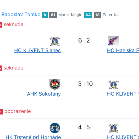
Radoslav Tomko
A
81
Marek Magic
AA
18
Peter Kall
seknutie
n
6
2
:
HC KLIVENT Slanec
HC Haniska F
seknutie
n
3
10
:
AHK Sokoľany
HC KLIVENT 
podrazenie
n
4
5
:
HK Trstené pri Hornáde
HC KLIVENT 