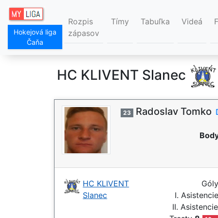
Rozpis
Tímy
Tabuľka
Videá
Hokejová liga
zápasov
Čaňa
HC KLIVENT Slanec
Radoslav Tomko
23
Body
HC KLIVENT
Gól
Slanec
I. Asistenci
II. Asistenci