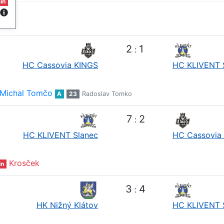
in
2
1
:
HC Cassovia KINGS
HC KLIVENT 
Michal Tomčo
A
23
Radoslav Tomko
7
2
:
HC KLIVENT Slanec
HC Cassovia
Krosček
in
3
4
:
HK Nižný Klátov
HC KLIVENT 