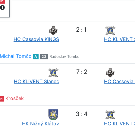
in
2
1
:
HC Cassovia KINGS
HC KLIVENT 
Michal Tomčo
A
23
Radoslav Tomko
7
2
:
HC KLIVENT Slanec
HC Cassovia
Krosček
in
3
4
:
HK Nižný Klátov
HC KLIVENT 