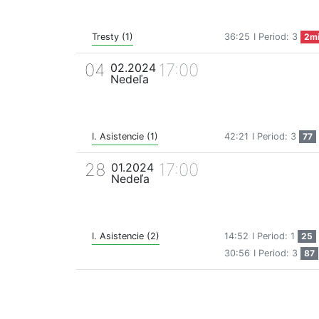
Tresty (1)
36:25
I Period: 3
2m
04
17:00
02.2024
Nedeľa
I. Asistencie (1)
42:21
I Period: 3
77
28
17:00
01.2024
Nedeľa
I. Asistencie (2)
14:52
I Period: 1
25
30:56
I Period: 3
87