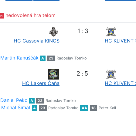
nedovolená hra telom
in
1
3
:
HC Cassovia KINGS
HC KLIVENT 
Martin Kanuščák
A
23
Radoslav Tomko
2
5
:
HC Lakers Čaňa
HC KLIVENT 
Daniel Peko
A
23
Radoslav Tomko
Michal Šimaľ
A
23
Radoslav Tomko
AA
18
Peter Kall