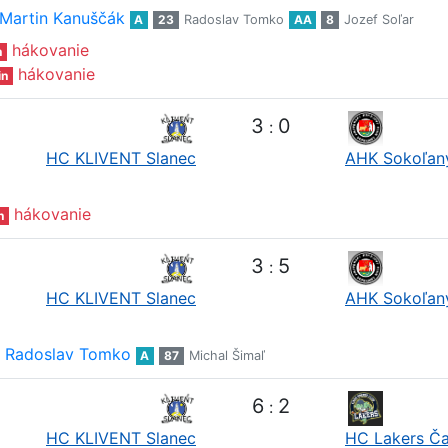
Martin Kanuščák
A
23
Radoslav Tomko
AA
8
Jozef Soľar
hákovanie
n
hákovanie
in
3
0
:
HC KLIVENT Slanec
AHK Sokoľan
hákovanie
n
3
5
:
HC KLIVENT Slanec
AHK Sokoľan
Radoslav Tomko
A
87
Michal Šimaľ
6
2
:
HC KLIVENT Slanec
HC Lakers Č