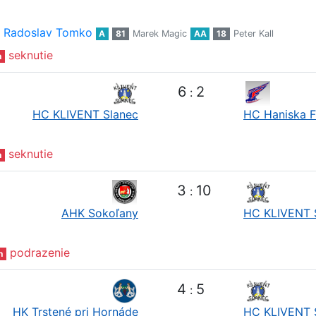
Radoslav Tomko
A
81
Marek Magic
AA
18
Peter Kall
seknutie
n
6
2
:
HC KLIVENT Slanec
HC Haniska F
seknutie
n
3
10
:
AHK Sokoľany
HC KLIVENT 
podrazenie
n
4
5
:
HK Trstené pri Hornáde
HC KLIVENT 