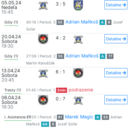
05.05.24
3
:
5
Detailne
Nedeľa
15:45
Adrian Maňkoš
Góly (1)
40:19
I Period: 3
55
A
8
Jozef
Soľar
20.04.24
4
:
2
Detailne
Sobota
19:30
Adrian Maňkoš
Góly (1)
27:09
I Period: 2
55
A
77
Martin Kanuščák
13.04.24
6
:
1
Detailne
Sobota
20:45
podrazenie
Tresty (1)
01:45
I Period: 1
2min
06.04.24
0
:
7
Detailne
Sobota
19:30
Marek Magic
I. Asistencie (1)
37:20
I Period: 3
81
A
55
Adrian
Maňkoš
AA
8
Jozef Soľar