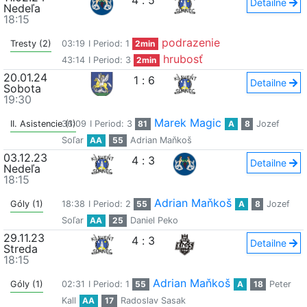
4
:
5
Detailne
Nedeľa
18:15
podrazenie
Tresty (2)
03:19
I Period: 1
2min
hrubosť
43:14
I Period: 3
2min
20.01.24
1
:
6
Detailne
Sobota
19:30
Marek Magic
II. Asistencie (1)
36:09
I Period: 3
81
A
8
Jozef
Soľar
AA
55
Adrian Maňkoš
03.12.23
4
:
3
Detailne
Nedeľa
18:15
Adrian Maňkoš
Góly (1)
18:38
I Period: 2
55
A
8
Jozef
Soľar
AA
25
Daniel Peko
29.11.23
4
:
3
Detailne
Streda
18:15
Adrian Maňkoš
Góly (1)
02:31
I Period: 1
55
A
18
Peter
Kall
AA
17
Radoslav Sasak