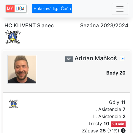
Hokejová liga Čaňa
HC KLIVENT Slanec
Sezóna 2023/2024
Adrian Maňkoš
55
Body 20
Góly
11
I. Asistencie
7
II. Asistencie
2
Tresty
10
20 min
Zápasy
25
(71%)