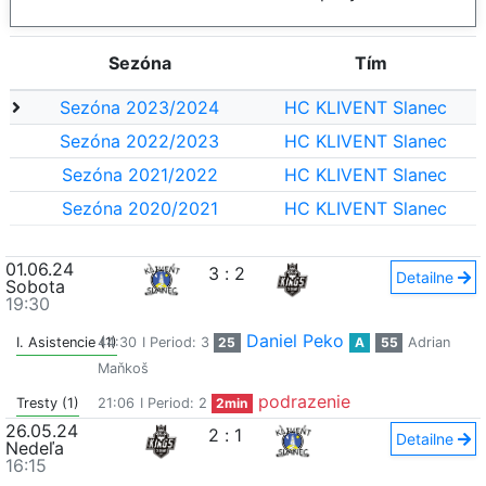
Sezóna
Tím
Sezóna 2023/2024
HC KLIVENT Slanec
Sezóna 2022/2023
HC KLIVENT Slanec
Sezóna 2021/2022
HC KLIVENT Slanec
Sezóna 2020/2021
HC KLIVENT Slanec
01.06.24
3
:
2
Detailne
Sobota
19:30
Daniel Peko
I. Asistencie (1)
44:30
I Period: 3
25
A
55
Adrian
Maňkoš
podrazenie
Tresty (1)
21:06
I Period: 2
2min
26.05.24
2
:
1
Detailne
Nedeľa
16:15