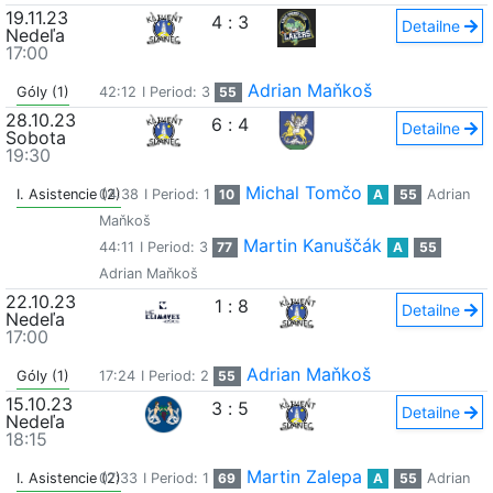
19.11.23
4
:
3
Detailne
Nedeľa
17:00
Adrian Maňkoš
Góly (1)
42:12
I Period: 3
55
28.10.23
6
:
4
Detailne
Sobota
19:30
Michal Tomčo
I. Asistencie (2)
04:38
I Period: 1
10
A
55
Adrian
Maňkoš
Martin Kanuščák
44:11
I Period: 3
77
A
55
Adrian Maňkoš
22.10.23
1
:
8
Detailne
Nedeľa
17:00
Adrian Maňkoš
Góly (1)
17:24
I Period: 2
55
15.10.23
3
:
5
Detailne
Nedeľa
18:15
Martin Zalepa
I. Asistencie (2)
07:33
I Period: 1
69
A
55
Adrian