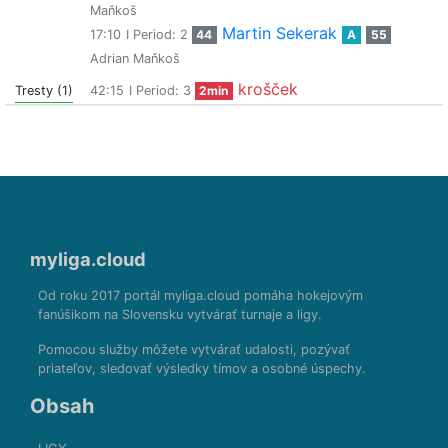
Maňkoš
Martin Sekerak
17:10
I Period: 2
44
A
55
Adrian Maňkoš
krošček
Tresty (1)
42:15
I Period: 3
2min
myliga.cloud
Od roku 2017 portál myliga.cloud pomáha hokejovým
fanúšikom na Slovensku vytvárať turnaje a ligy.
Pomocou služby môžete vytvárať udalosti, pozývať
priateľov, sledovať výsledky tímov a osobné úspechy.
Obsah