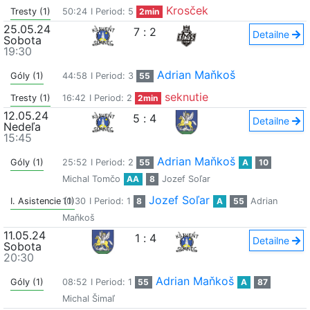
Krosček
Tresty (1)
50:24
I Period: 5
2min
25.05.24
7
:
2
Detailne
Sobota
19:30
Adrian Maňkoš
Góly (1)
44:58
I Period: 3
55
seknutie
Tresty (1)
16:42
I Period: 2
2min
12.05.24
5
:
4
Detailne
Nedeľa
15:45
Adrian Maňkoš
Góly (1)
25:52
I Period: 2
55
A
10
Michal Tomčo
AA
8
Jozef Soľar
Jozef Soľar
I. Asistencie (1)
10:30
I Period: 1
8
A
55
Adrian
Maňkoš
11.05.24
1
:
4
Detailne
Sobota
20:30
Adrian Maňkoš
Góly (1)
08:52
I Period: 1
55
A
87
Michal Šimaľ