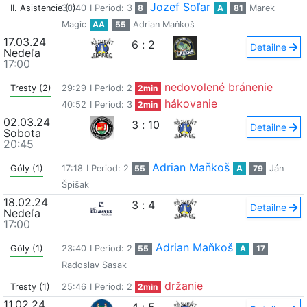
Jozef Soľar
II. Asistencie (1)
30:40
I Period: 3
8
A
81
Marek
Magic
AA
55
Adrian Maňkoš
17.03.24
6
:
2
Detailne
Nedeľa
17:00
nedovolené bránenie
Tresty (2)
29:29
I Period: 2
2min
hákovanie
40:52
I Period: 3
2min
02.03.24
3
:
10
Detailne
Sobota
20:45
Adrian Maňkoš
Góly (1)
17:18
I Period: 2
55
A
79
Ján
Špišak
18.02.24
3
:
4
Detailne
Nedeľa
17:00
Adrian Maňkoš
Góly (1)
23:40
I Period: 2
55
A
17
Radoslav Sasak
držanie
Tresty (1)
25:46
I Period: 2
2min
11.02.24