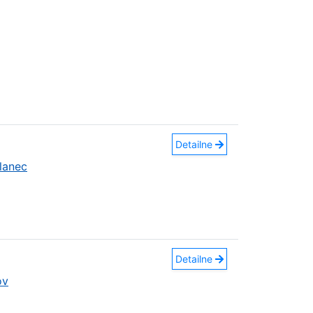
Detailne
lanec
Detailne
ov