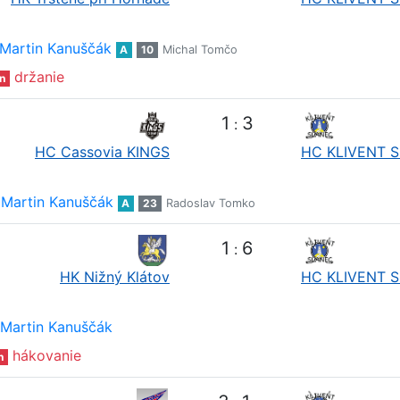
Martin Kanuščák
A
10
Michal Tomčo
držanie
n
1
3
:
HC Cassovia KINGS
HC KLIVENT S
Martin Kanuščák
A
23
Radoslav Tomko
1
6
:
HK Nižný Klátov
HC KLIVENT S
Martin Kanuščák
hákovanie
n