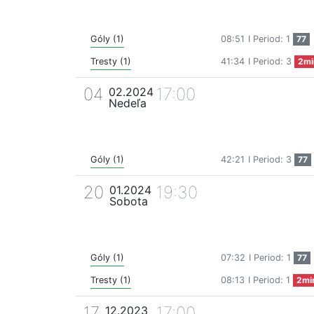
Góly (1)
08:51
I Period: 1
77
Tresty (1)
41:34
I Period: 3
2mi
04
17:00
02.2024
Nedeľa
Góly (1)
42:21
I Period: 3
77
20
19:30
01.2024
Sobota
Góly (1)
07:32
I Period: 1
77
Tresty (1)
08:13
I Period: 1
2mi
17
17:00
12.2023