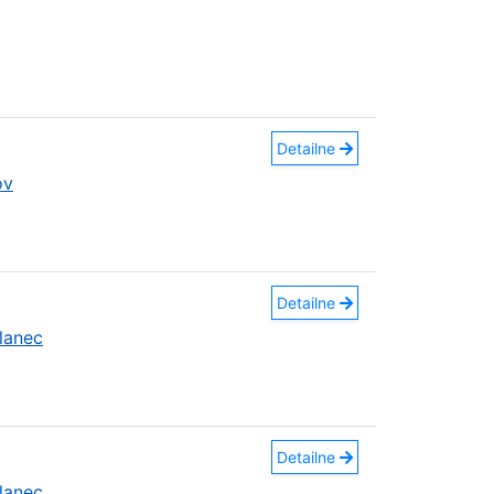
Detailne
ov
Detailne
lanec
Detailne
lanec