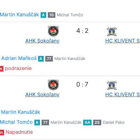
Martin Kanuščák
A
10
Michal Tomčo
4
2
:
AHK Sokoľany
HC KLIVENT S
Adrian Maňkoš
A
77
Martin Kanuščák
podrazenie
n
0
7
:
AHK Sokoľany
HC KLIVENT S
Martin Kanuščák
Michal Tomčo
A
77
Martin Kanuščák
AA
25
Daniel Peko
Napadnutie
in