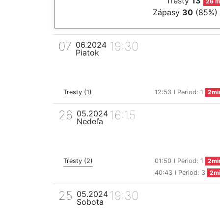
Tresty
13
26 m
Zápasy
30
(85%)
07
19:30
06.2024
Piatok
Tresty (1)
12:53
I Period: 1
2mi
26
16:15
05.2024
Nedeľa
Tresty (2)
01:50
I Period: 1
2mi
40:43
I Period: 3
2m
25
19:30
05.2024
Sobota