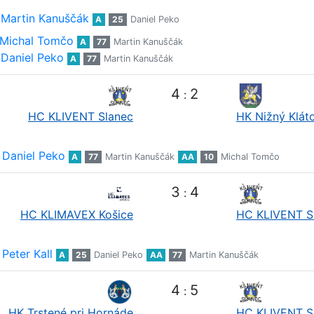
Martin Kanuščák
A
25
Daniel Peko
Michal Tomčo
A
77
Martin Kanuščák
Daniel Peko
A
77
Martin Kanuščák
4
2
:
HC KLIVENT Slanec
HK Nižný Klát
Daniel Peko
A
77
Martin Kanuščák
AA
10
Michal Tomčo
3
4
:
HC KLIMAVEX Košice
HC KLIVENT S
Peter Kall
A
25
Daniel Peko
AA
77
Martin Kanuščák
4
5
:
HK Trstené pri Hornáde
HC KLIVENT S