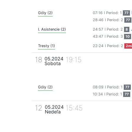
Góly (2)
07:16
I Period: 1
77
28:46
I Period: 2
77
I. Asistencie (2)
24:57
I Period: 2
8
43:47
I Period: 3
10
Tresty (1)
22:24
I Period: 2
2m
18
19:15
05.2024
Sobota
Góly (2)
08:09
I Period: 1
77
10:34
I Period: 1
77
12
15:45
05.2024
Nedeľa