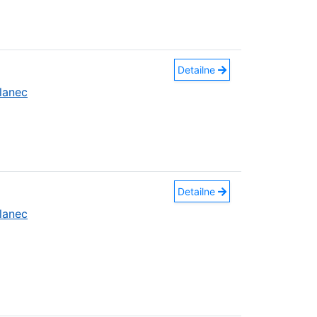
Detailne
lanec
Detailne
lanec