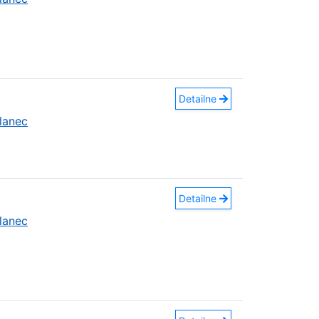
Detailne
lanec
Detailne
lanec