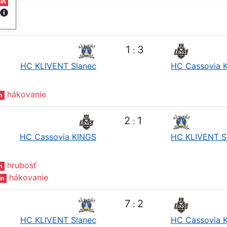
in
1
3
:
HC KLIVENT Slanec
HC Cassovia 
hákovanie
n
2
1
:
HC Cassovia KINGS
HC KLIVENT S
hrubosť
n
hákovanie
in
7
2
:
HC KLIVENT Slanec
HC Cassovia 