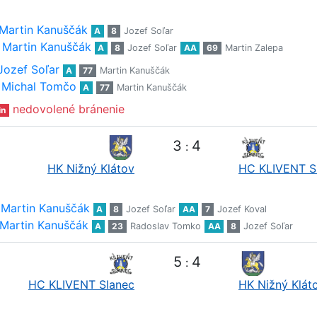
Martin Kanuščák
A
8
Jozef Soľar
Martin Kanuščák
A
8
Jozef Soľar
AA
69
Martin Zalepa
Jozef Soľar
A
77
Martin Kanuščák
Michal Tomčo
A
77
Martin Kanuščák
nedovolené bránenie
in
3
4
:
HK Nižný Klátov
HC KLIVENT S
Martin Kanuščák
A
8
Jozef Soľar
AA
7
Jozef Koval
Martin Kanuščák
A
23
Radoslav Tomko
AA
8
Jozef Soľar
5
4
:
HC KLIVENT Slanec
HK Nižný Klát