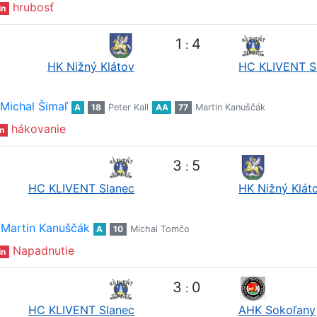
hrubosť
in
1
4
:
HK Nižný Klátov
HC KLIVENT S
Michal Šimaľ
A
18
Peter Kall
AA
77
Martin Kanuščák
hákovanie
n
3
5
:
HC KLIVENT Slanec
HK Nižný Klát
Martin Kanuščák
A
10
Michal Tomčo
Napadnutie
in
3
0
:
HC KLIVENT Slanec
AHK Sokoľany