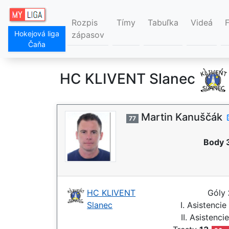
Rozpis
Tímy
Tabuľka
Videá
Hokejová liga
zápasov
Čaňa
HC KLIVENT Slanec
Martin Kanuščák
77
Body 
HC KLIVENT
Góly
Slanec
I. Asistencie
II. Asistenci