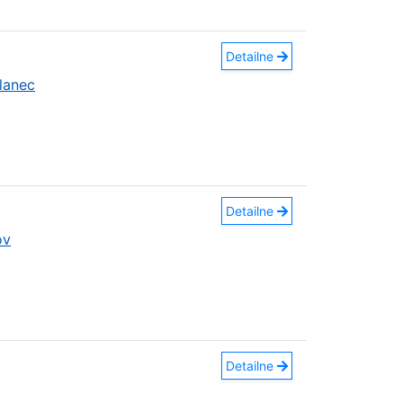
Detailne
lanec
Detailne
ov
Detailne