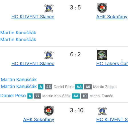
3
5
:
HC KLIVENT Slanec
AHK Sokoľany
Martin Kanuščák
Martin Kanuščák
6
2
:
HC KLIVENT Slanec
HC Lakers Ča
Martin Kanuščák
Martin Kanuščák
A
25
Daniel Peko
AA
69
Martin Zalepa
Daniel Peko
A
77
Martin Kanuščák
AA
10
Michal Tomčo
3
10
:
AHK Sokoľany
HC KLIVENT S