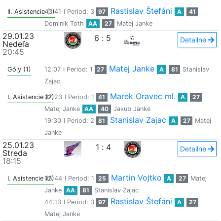
Rastislav Štefáni
II. Asistencie (1)
43:41
I Period: 3
97
A
41
Dominik Toth
AA
27
Matej Janke
29.01.23
6
:
5
Detailne
Nedeľa
20:45
Matej Janke
Góly (1)
12:07
I Period: 1
27
A
81
Stanislav
Zajac
Marek Oravec ml.
I. Asistencie (2)
02:23
I Period: 1
41
A
27
Matej Janke
AA
40
Jakub Janke
Stanislav Zajac
19:30
I Period: 2
81
A
27
Matej
Janke
25.01.23
1
:
4
Detailne
Streda
18:15
Martin Vojtko
I. Asistencie (2)
05:44
I Period: 1
25
A
27
Matej
Janke
AA
81
Stanislav Zajac
Rastislav Štefáni
44:13
I Period: 3
97
A
27
Matej Janke