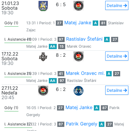
21.01.23
6
:
5
Detailne
Sobota
19:30
Matej Janke
Góly (1)
13:31
I Period: 1
27
A
81
Stanislav
Zajac
Rastislav Štefáni
I. Asistencie (1)
40:09
I Period: 3
97
A
27
Matej Janke
AA
15
Marek Oravec
17.12.22
8
:
2
Detailne
Sobota
19:30
Marek Oravec ml.
I. Asistencie (1)
35:39
I Period: 3
41
A
27
Matej Janke
AA
97
Rastislav Štefáni
27.11.22
6
:
2
Detailne
Nedeľa
20:45
Matej Janke
Góly (1)
16:05
I Period: 2
27
A
87
Patrik
Gergely
Patrik Gergely
I. Asistencie (2)
37:32
I Period: 3
87
A
27
Matej