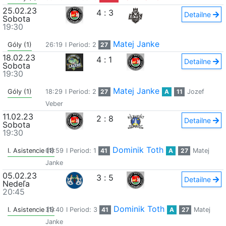
25.02.23
4
:
3
Detailne
Sobota
19:30
Matej Janke
Góly (1)
26:19
I Period: 2
27
18.02.23
4
:
1
Detailne
Sobota
19:30
Matej Janke
Góly (1)
18:29
I Period: 2
27
A
11
Jozef
Veber
11.02.23
2
:
8
Detailne
Sobota
19:30
Dominik Toth
I. Asistencie (1)
08:59
I Period: 1
41
A
27
Matej
Janke
05.02.23
3
:
5
Detailne
Nedeľa
20:45
Dominik Toth
I. Asistencie (1)
35:40
I Period: 3
41
A
27
Matej
Janke