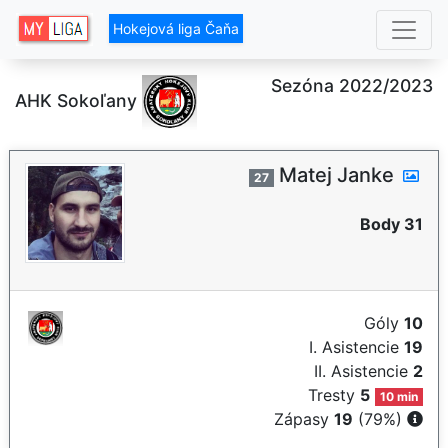
Hokejová liga Čaňa
Sezóna 2022/2023
AHK Sokoľany
Matej Janke
27
Body 31
Góly
10
I. Asistencie
19
II. Asistencie
2
Tresty
5
10 min
Zápasy
19
(79%)