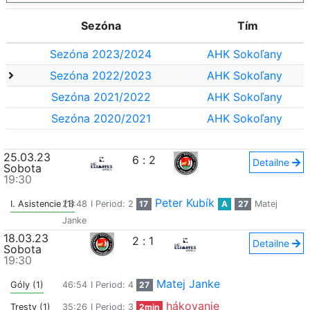
Sezóna
Tím
Sezóna 2023/2024
AHK Sokoľany
Sezóna 2022/2023
AHK Sokoľany
Sezóna 2021/2022
AHK Sokoľany
Sezóna 2020/2021
AHK Sokoľany
25.03.23
6
:
2
Detailne
Sobota
19:30
Peter Kubík
I. Asistencie (1)
23:48
I Period: 2
17
A
27
Matej
Janke
18.03.23
2
:
1
Detailne
Sobota
19:30
Matej Janke
Góly (1)
46:54
I Period: 4
27
hákovanie
Tresty (1)
35:26
I Period: 3
2min