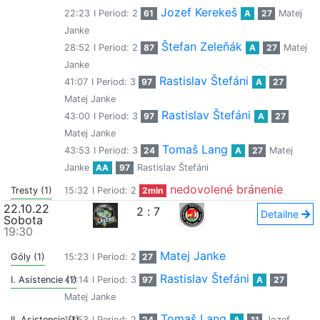
Jozef Kerekeš
22:23
I Period: 2
61
A
27
Matej
Janke
Štefan Zeleňák
28:52
I Period: 2
87
A
27
Matej
Janke
Rastislav Štefáni
41:07
I Period: 3
97
A
27
Matej Janke
Rastislav Štefáni
43:00
I Period: 3
97
A
27
Matej Janke
Tomaš Lang
43:53
I Period: 3
24
A
27
Matej
Janke
AA
97
Rastislav Štefáni
nedovolené bránenie
Tresty (1)
15:32
I Period: 2
2min
22.10.22
2
:
7
Detailne
Sobota
19:30
Matej Janke
Góly (1)
15:23
I Period: 2
27
Rastislav Štefáni
I. Asistencie (1)
42:14
I Period: 3
97
A
27
Matej Janke
Tomaš Lang
II. Asistencie (1)
19:53
I Period: 2
24
A
11
Jozef