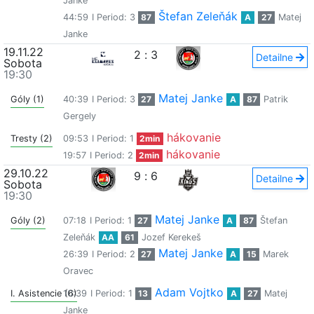
Janke
Štefan Zeleňák
44:59
I Period: 3
87
A
27
Matej
Janke
19.11.22
2
:
3
Detailne
Sobota
19:30
Matej Janke
Góly (1)
40:39
I Period: 3
27
A
87
Patrik
Gergely
hákovanie
Tresty (2)
09:53
I Period: 1
2min
hákovanie
19:57
I Period: 2
2min
29.10.22
9
:
6
Detailne
Sobota
19:30
Matej Janke
Góly (2)
07:18
I Period: 1
27
A
87
Štefan
Zeleňák
AA
61
Jozef Kerekeš
Matej Janke
26:39
I Period: 2
27
A
15
Marek
Oravec
Adam Vojtko
I. Asistencie (6)
10:39
I Period: 1
13
A
27
Matej
Janke