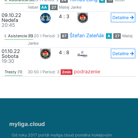
Veber
AA
27
Matej Janke
09.10.22
4
:
3
Detailne
Nedeľa
20:45
Štefan Zeleňák
I. Asistencie (1)
30:20
I Period: 3
87
A
27
Matej
Janke
01.10.22
4
:
8
Detailne
Sobota
19:30
podrazenie
Tresty (1)
30:50
I Period: 3
2min
myliga.cloud
Od roku 2017 portál myliga.cloud pomáha hokejovým