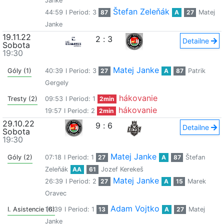
Janke
Štefan Zeleňák
44:59
I Period: 3
87
A
27
Matej
Janke
19.11.22
2
:
3
Detailne
Sobota
19:30
Matej Janke
Góly (1)
40:39
I Period: 3
27
A
87
Patrik
Gergely
hákovanie
Tresty (2)
09:53
I Period: 1
2min
hákovanie
19:57
I Period: 2
2min
29.10.22
9
:
6
Detailne
Sobota
19:30
Matej Janke
Góly (2)
07:18
I Period: 1
27
A
87
Štefan
Zeleňák
AA
61
Jozef Kerekeš
Matej Janke
26:39
I Period: 2
27
A
15
Marek
Oravec
Adam Vojtko
I. Asistencie (6)
10:39
I Period: 1
13
A
27
Matej
Janke