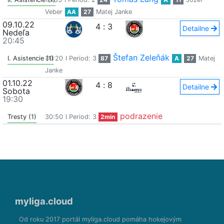
Veber
AA
27
Matej Janke
09.10.22
4
:
3
Detailne
Nedeľa
20:45
Štefan Zeleňák
I. Asistencie (1)
30:20
I Period: 3
87
A
27
Matej
Janke
01.10.22
4
:
8
Detailne
Sobota
19:30
podrazenie
Tresty (1)
30:50
I Period: 3
2min
myliga.cloud
Od roku 2017 portál myliga.cloud pomáha hokejovým