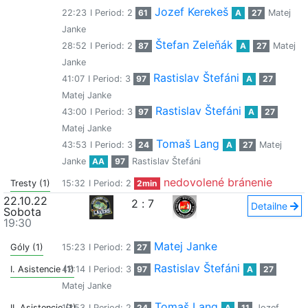
Jozef Kerekeš
22:23
I Period: 2
61
A
27
Matej
Janke
Štefan Zeleňák
28:52
I Period: 2
87
A
27
Matej
Janke
Rastislav Štefáni
41:07
I Period: 3
97
A
27
Matej Janke
Rastislav Štefáni
43:00
I Period: 3
97
A
27
Matej Janke
Tomaš Lang
43:53
I Period: 3
24
A
27
Matej
Janke
AA
97
Rastislav Štefáni
nedovolené bránenie
Tresty (1)
15:32
I Period: 2
2min
22.10.22
2
:
7
Detailne
Sobota
19:30
Matej Janke
Góly (1)
15:23
I Period: 2
27
Rastislav Štefáni
I. Asistencie (1)
42:14
I Period: 3
97
A
27
Matej Janke
Tomaš Lang
II. Asistencie (1)
19:53
I Period: 2
24
A
11
Jozef