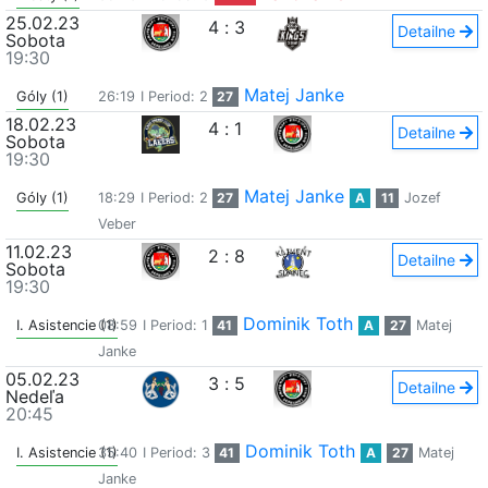
25.02.23
4
:
3
Detailne
Sobota
19:30
Matej Janke
Góly (1)
26:19
I Period: 2
27
18.02.23
4
:
1
Detailne
Sobota
19:30
Matej Janke
Góly (1)
18:29
I Period: 2
27
A
11
Jozef
Veber
11.02.23
2
:
8
Detailne
Sobota
19:30
Dominik Toth
I. Asistencie (1)
08:59
I Period: 1
41
A
27
Matej
Janke
05.02.23
3
:
5
Detailne
Nedeľa
20:45
Dominik Toth
I. Asistencie (1)
35:40
I Period: 3
41
A
27
Matej
Janke