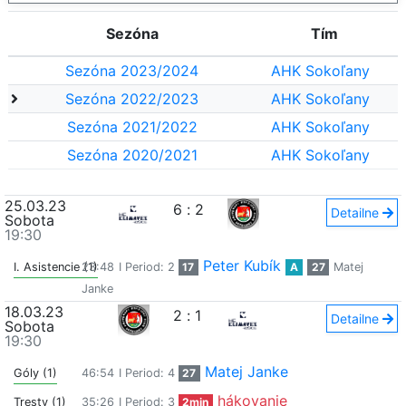
Sezóna
Tím
Sezóna 2023/2024
AHK Sokoľany
Sezóna 2022/2023
AHK Sokoľany
Sezóna 2021/2022
AHK Sokoľany
Sezóna 2020/2021
AHK Sokoľany
25.03.23
6
:
2
Detailne
Sobota
19:30
Peter Kubík
I. Asistencie (1)
23:48
I Period: 2
17
A
27
Matej
Janke
18.03.23
2
:
1
Detailne
Sobota
19:30
Matej Janke
Góly (1)
46:54
I Period: 4
27
hákovanie
Tresty (1)
35:26
I Period: 3
2min