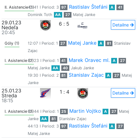
Rastislav Štefáni
II. Asistencie (1)
43:41
I Period: 3
97
A
41
Dominik Toth
AA
27
Matej Janke
29.01.23
6
:
5
Detailne
Nedeľa
20:45
Matej Janke
Góly (1)
12:07
I Period: 1
27
A
81
Stanislav
Zajac
Marek Oravec ml.
I. Asistencie (2)
02:23
I Period: 1
41
A
27
Matej Janke
AA
40
Jakub Janke
Stanislav Zajac
19:30
I Period: 2
81
A
27
Matej
Janke
25.01.23
1
:
4
Detailne
Streda
18:15
Martin Vojtko
I. Asistencie (2)
05:44
I Period: 1
25
A
27
Matej
Janke
AA
81
Stanislav Zajac
Rastislav Štefáni
44:13
I Period: 3
97
A
27
Matej Janke