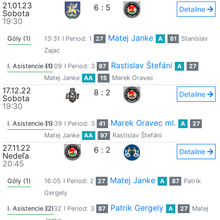
21.01.23
6
:
5
Detailne
Sobota
19:30
Matej Janke
Góly (1)
13:31
I Period: 1
27
A
81
Stanislav
Zajac
Rastislav Štefáni
I. Asistencie (1)
40:09
I Period: 3
97
A
27
Matej Janke
AA
15
Marek Oravec
17.12.22
8
:
2
Detailne
Sobota
19:30
Marek Oravec ml.
I. Asistencie (1)
35:39
I Period: 3
41
A
27
Matej Janke
AA
97
Rastislav Štefáni
27.11.22
6
:
2
Detailne
Nedeľa
20:45
Matej Janke
Góly (1)
16:05
I Period: 2
27
A
87
Patrik
Gergely
Patrik Gergely
I. Asistencie (2)
37:32
I Period: 3
87
A
27
Matej