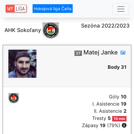
Hokejová liga Čaňa
Sezóna 2022/2023
AHK Sokoľany
Matej Janke
27
Body 31
Góly
10
I. Asistencie
19
II. Asistencie
2
Tresty
5
10 min
Zápasy
19
(79%)