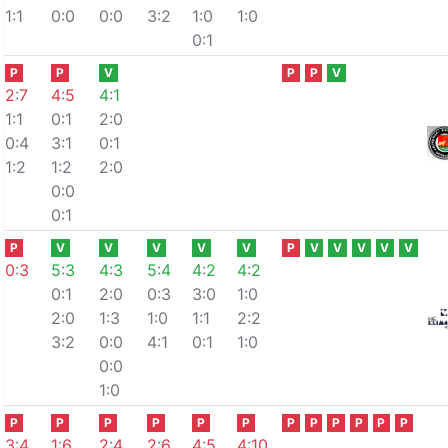
1:1
0:0
0:0
3:2
1:0
1:0
0:1
P
P
V
P
P
V
2
:
7
4
:
5
4
:
1
1:1
0:1
2:0
0:4
3:1
0:1
1:2
1:2
2:0
0:0
0:1
P
V
V
V
V
V
P
V
V
V
V
V
0
:
3
5
:
3
4
:
3
5
:
4
4
:
2
4
:
2
0:1
2:0
0:3
3:0
1:0
2:0
1:3
1:0
1:1
2:2
3:2
0:0
4:1
0:1
1:0
0:0
1:0
P
P
P
P
P
P
P
P
P
P
P
P
3
:
4
1
:
6
2
:
4
2
:
6
4
:
5
4
:
10