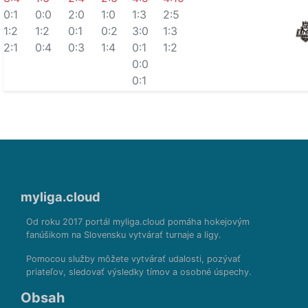
0:1
0:0
2:0
1:0
1:3
2:5
1:2
1:2
0:1
0:2
3:0
1:3
2:1
0:4
0:3
1:4
0:1
1:2
0:0
0:1
myliga.cloud
Od roku 2017 portál myliga.cloud pomáha hokejovým
fanúšikom na Slovensku vytvárať turnaje a ligy.
Pomocou služby môžete vytvárať udalosti, pozývať
priateľov, sledovať výsledky tímov a osobné úspechy.
Obsah