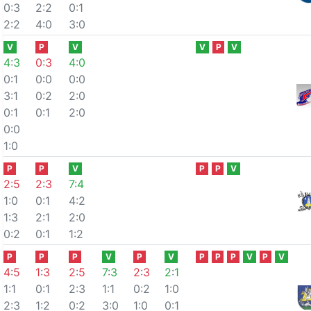
0:3
2:2
0:1
2:2
4:0
3:0
V
P
V
V
P
V
4
:
3
0
:
3
4
:
0
0:1
0:0
0:0
3:1
0:2
2:0
0:1
0:1
2:0
0:0
1:0
P
P
V
P
P
V
2
:
5
2
:
3
7
:
4
1:0
0:1
4:2
1:3
2:1
2:0
0:2
0:1
1:2
P
P
P
V
P
V
P
P
P
V
P
V
4
:
5
1
:
3
2
:
5
7
:
3
2
:
3
2
:
1
1:1
0:1
2:3
1:1
0:2
1:0
2:3
1:2
0:2
3:0
1:0
0:1