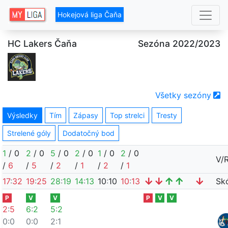
Hokejová liga Čaňa
HC Lakers Čaňa
Sezóna 2022/2023
Všetky sezóny
Výsledky
Tím
Zápasy
Top strelci
Tresty
Strelené góly
Dodatočný bod
1
/
0
2
/
0
5
/
0
2
/
0
1
/
0
2
/
0
V/
/
6
/
5
/
2
/
1
/
2
/
1
17
:
32
19
:
25
28
:
19
14
:
13
10
:
10
10
:
13
Sk
P
V
V
P
V
V
2
:
5
6
:
2
5
:
2
0:0
0:0
2:1