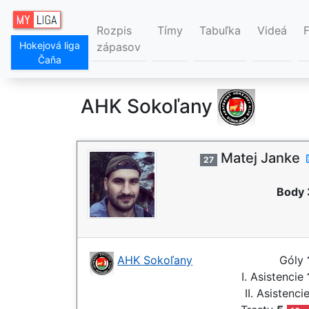
Rozpis
Tímy
Tabuľka
Videá
Hokejová liga
zápasov
Čaňa
AHK Sokoľany
Matej Janke
27
Body 
AHK Sokoľany
Góly
I. Asistencie
II. Asistenci