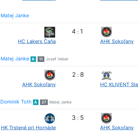
Matej Janke
4
1
:
HC Lakers Čaňa
AHK Sokoľany
Matej Janke
A
11
Jozef Veber
2
8
:
AHK Sokoľany
HC KLIVENT Sl
Dominik Toth
A
27
Matej Janke
3
5
:
HK Trstené pri Hornáde
AHK Sokoľany