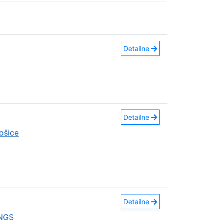
Detailne
Detailne
ošice
Detailne
INGS