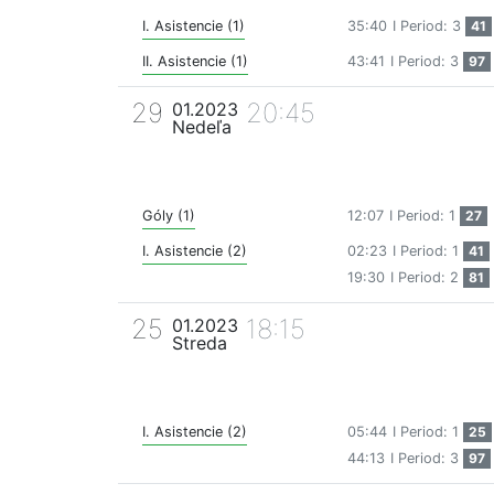
I. Asistencie (1)
35:40
I Period: 3
41
II. Asistencie (1)
43:41
I Period: 3
97
29
20:45
01.2023
Nedeľa
Góly (1)
12:07
I Period: 1
27
I. Asistencie (2)
02:23
I Period: 1
41
19:30
I Period: 2
81
25
18:15
01.2023
Streda
I. Asistencie (2)
05:44
I Period: 1
25
44:13
I Period: 3
97