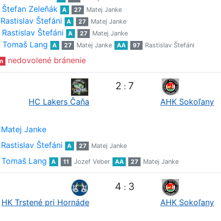
Štefan Zeleňák
A
27
Matej Janke
Rastislav Štefáni
A
27
Matej Janke
Rastislav Štefáni
A
27
Matej Janke
Tomaš Lang
A
27
Matej Janke
AA
97
Rastislav Štefáni
nedovolené bránenie
n
2
7
:
HC Lakers Čaňa
AHK Sokoľany
Matej Janke
Rastislav Štefáni
A
27
Matej Janke
Tomaš Lang
A
11
Jozef Veber
AA
27
Matej Janke
4
3
:
HK Trstené pri Hornáde
AHK Sokoľany