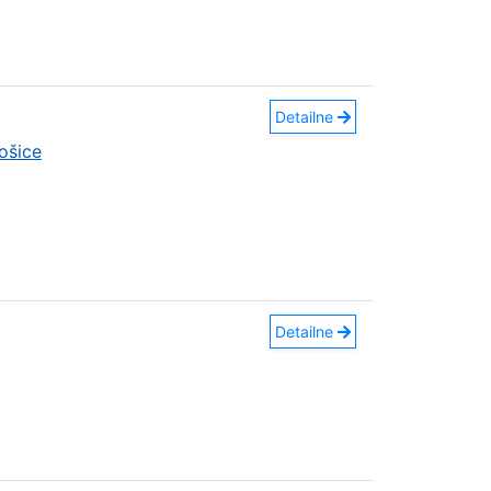
Detailne
ošice
Detailne