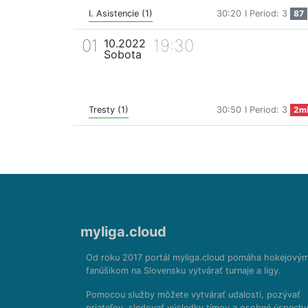
I. Asistencie (1)
30:20
I Period: 3
87
01
19:30
10.2022
Sobota
Tresty (1)
30:50
I Period: 3
2m
myliga.cloud
Od roku 2017 portál myliga.cloud pomáha hokejový
fanúšikom na Slovensku vytvárať turnaje a ligy.
Pomocou služby môžete vytvárať udalosti, pozývať
priateľov, sledovať výsledky tímov a osobné úspechy