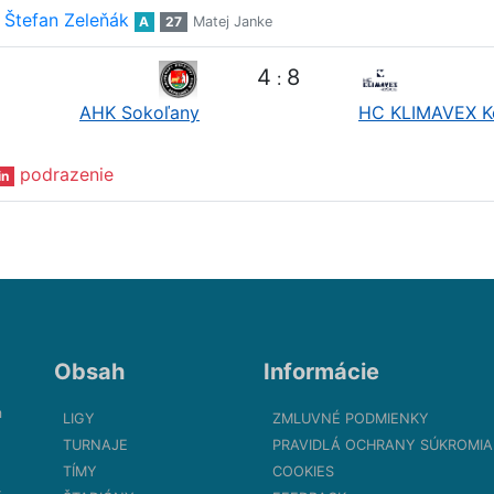
Štefan Zeleňák
A
27
Matej Janke
4
8
:
AHK Sokoľany
HC KLIMAVEX K
podrazenie
in
Obsah
Informácie
m
LIGY
ZMLUVNÉ PODMIENKY
TURNAJE
PRAVIDLÁ OCHRANY SÚKROMIA
TÍMY
COOKIES
.