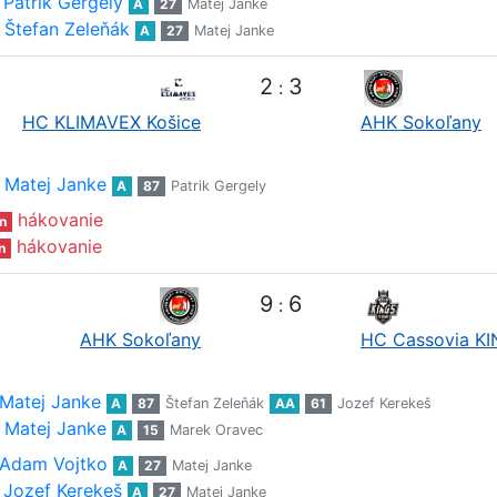
Patrik Gergely
A
27
Matej Janke
Štefan Zeleňák
A
27
Matej Janke
2
3
:
HC KLIMAVEX Košice
AHK Sokoľany
Matej Janke
A
87
Patrik Gergely
hákovanie
n
hákovanie
n
9
6
:
AHK Sokoľany
HC Cassovia K
Matej Janke
A
87
Štefan Zeleňák
AA
61
Jozef Kerekeš
Matej Janke
A
15
Marek Oravec
Adam Vojtko
A
27
Matej Janke
Jozef Kerekeš
A
27
Matej Janke