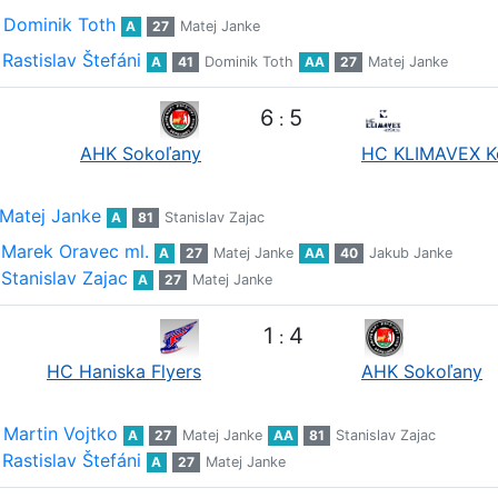
Dominik Toth
A
27
Matej Janke
Rastislav Štefáni
A
41
Dominik Toth
AA
27
Matej Janke
6
5
:
AHK Sokoľany
HC KLIMAVEX K
Matej Janke
A
81
Stanislav Zajac
Marek Oravec ml.
A
27
Matej Janke
AA
40
Jakub Janke
Stanislav Zajac
A
27
Matej Janke
1
4
:
HC Haniska Flyers
AHK Sokoľany
Martin Vojtko
A
27
Matej Janke
AA
81
Stanislav Zajac
Rastislav Štefáni
A
27
Matej Janke