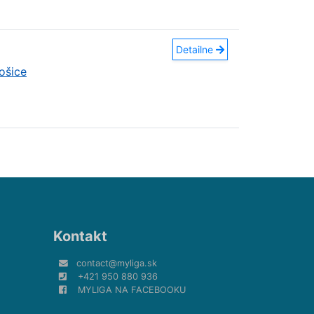
Detailne
ošice
Kontakt
contact@myliga.sk
+421 950 880 936
MYLIGA NA FACEBOOKU