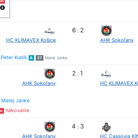
in
6
2
:
HC KLIMAVEX Košice
AHK Sokoľany
Peter Kubík
A
27
Matej Janke
2
1
:
AHK Sokoľany
HC KLIMAVEX K
Matej Janke
hákovanie
in
4
3
:
AHK Sokoľany
HC Cassovia K