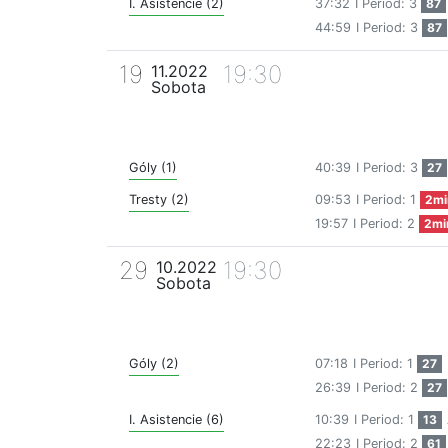
I. Asistencie (2)
37:32
I Period: 3
87
44:59
I Period: 3
87
19
19:30
11.2022
Sobota
Góly (1)
40:39
I Period: 3
27
Tresty (2)
09:53
I Period: 1
2mi
19:57
I Period: 2
2mi
29
19:30
10.2022
Sobota
Góly (2)
07:18
I Period: 1
27
26:39
I Period: 2
27
I. Asistencie (6)
10:39
I Period: 1
13
22:23
I Period: 2
61