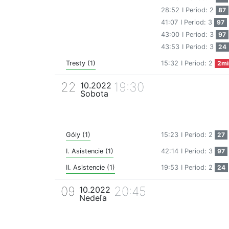
28:52
I Period: 2
87
41:07
I Period: 3
97
43:00
I Period: 3
97
43:53
I Period: 3
24
Tresty (1)
15:32
I Period: 2
2mi
22
19:30
10.2022
Sobota
Góly (1)
15:23
I Period: 2
27
I. Asistencie (1)
42:14
I Period: 3
97
II. Asistencie (1)
19:53
I Period: 2
24
09
20:45
10.2022
Nedeľa