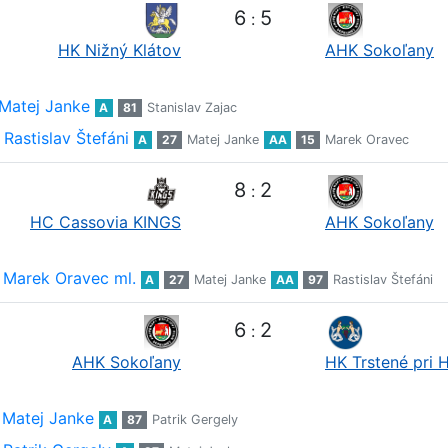
6
5
:
HK Nižný Klátov
AHK Sokoľany
Matej Janke
A
81
Stanislav Zajac
Rastislav Štefáni
A
27
Matej Janke
AA
15
Marek Oravec
8
2
:
HC Cassovia KINGS
AHK Sokoľany
Marek Oravec ml.
A
27
Matej Janke
AA
97
Rastislav Štefáni
6
2
:
AHK Sokoľany
HK Trstené pri 
Matej Janke
A
87
Patrik Gergely