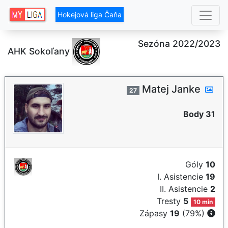
Hokejová liga Čaňa
Sezóna 2022/2023
AHK Sokoľany
Matej Janke
27
Body 31
Góly
10
I. Asistencie
19
II. Asistencie
2
Tresty
5
10 min
Zápasy
19
(79%)