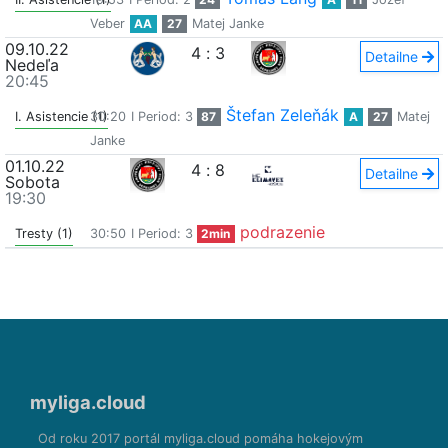
Veber
AA
27
Matej Janke
09.10.22
4
:
3
Detailne
Nedeľa
20:45
Štefan Zeleňák
I. Asistencie (1)
30:20
I Period: 3
87
A
27
Matej
Janke
01.10.22
4
:
8
Detailne
Sobota
19:30
podrazenie
Tresty (1)
30:50
I Period: 3
2min
myliga.cloud
Od roku 2017 portál myliga.cloud pomáha hokejovým