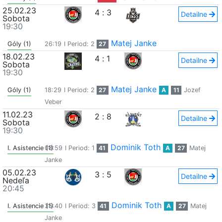
25.02.23
4
:
3
Detailne
Sobota
19:30
Matej Janke
Góly (1)
26:19
I Period: 2
27
18.02.23
4
:
1
Detailne
Sobota
19:30
Matej Janke
Góly (1)
18:29
I Period: 2
27
A
11
Jozef
Veber
11.02.23
2
:
8
Detailne
Sobota
19:30
Dominik Toth
I. Asistencie (1)
08:59
I Period: 1
41
A
27
Matej
Janke
05.02.23
3
:
5
Detailne
Nedeľa
20:45
Dominik Toth
I. Asistencie (1)
35:40
I Period: 3
41
A
27
Matej
Janke