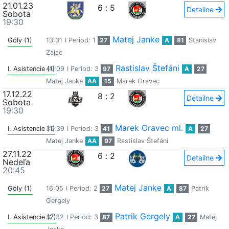
21.01.23
6
:
5
Detailne
Sobota
19:30
Matej Janke
Góly (1)
13:31
I Period: 1
27
A
81
Stanislav
Zajac
Rastislav Štefáni
I. Asistencie (1)
40:09
I Period: 3
97
A
27
Matej Janke
AA
15
Marek Oravec
17.12.22
8
:
2
Detailne
Sobota
19:30
Marek Oravec ml.
I. Asistencie (1)
35:39
I Period: 3
41
A
27
Matej Janke
AA
97
Rastislav Štefáni
27.11.22
6
:
2
Detailne
Nedeľa
20:45
Matej Janke
Góly (1)
16:05
I Period: 2
27
A
87
Patrik
Gergely
Patrik Gergely
I. Asistencie (2)
37:32
I Period: 3
87
A
27
Matej