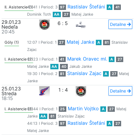
Rastislav Štefáni
II. Asistencie (1)
43:41
I Period: 3
97
A
41
Dominik Toth
AA
27
Matej Janke
29.01.23
6
:
5
Detailne
Nedeľa
20:45
Matej Janke
Góly (1)
12:07
I Period: 1
27
A
81
Stanislav
Zajac
Marek Oravec ml.
I. Asistencie (2)
02:23
I Period: 1
41
A
27
Matej Janke
AA
40
Jakub Janke
Stanislav Zajac
19:30
I Period: 2
81
A
27
Matej
Janke
25.01.23
1
:
4
Detailne
Streda
18:15
Martin Vojtko
I. Asistencie (2)
05:44
I Period: 1
25
A
27
Matej
Janke
AA
81
Stanislav Zajac
Rastislav Štefáni
44:13
I Period: 3
97
A
27
Matej Janke