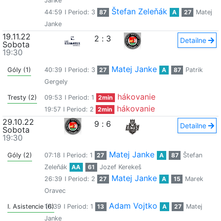
Janke
Štefan Zeleňák
44:59
I Period: 3
87
A
27
Matej
Janke
19.11.22
2
:
3
Detailne
Sobota
19:30
Matej Janke
Góly (1)
40:39
I Period: 3
27
A
87
Patrik
Gergely
hákovanie
Tresty (2)
09:53
I Period: 1
2min
hákovanie
19:57
I Period: 2
2min
29.10.22
9
:
6
Detailne
Sobota
19:30
Matej Janke
Góly (2)
07:18
I Period: 1
27
A
87
Štefan
Zeleňák
AA
61
Jozef Kerekeš
Matej Janke
26:39
I Period: 2
27
A
15
Marek
Oravec
Adam Vojtko
I. Asistencie (6)
10:39
I Period: 1
13
A
27
Matej
Janke