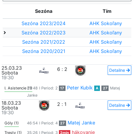
Sezóna
Tím
Sezóna 2023/2024
AHK Sokoľany
Sezóna 2022/2023
AHK Sokoľany
Sezóna 2021/2022
AHK Sokoľany
Sezóna 2020/2021
AHK Sokoľany
25.03.23
6
:
2
Detailne
Sobota
19:30
Peter Kubík
I. Asistencie (1)
23:48
I Period: 2
17
A
27
Matej
Janke
18.03.23
2
:
1
Detailne
Sobota
19:30
Matej Janke
Góly (1)
46:54
I Period: 4
27
hákovanie
Tresty (1)
35:26
I Period: 3
2min