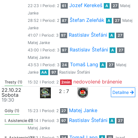
Jozef Kerekeš
22:23
I Period: 2
61
A
27
Matej
Janke
Štefan Zeleňák
28:52
I Period: 2
87
A
27
Matej
Janke
Rastislav Štefáni
41:07
I Period: 3
97
A
27
Matej Janke
Rastislav Štefáni
43:00
I Period: 3
97
A
27
Matej Janke
Tomaš Lang
43:53
I Period: 3
24
A
27
Matej
Janke
AA
97
Rastislav Štefáni
nedovolené bránenie
Tresty (1)
15:32
I Period: 2
2min
22.10.22
2
:
7
Detailne
Sobota
19:30
Matej Janke
Góly (1)
15:23
I Period: 2
27
Rastislav Štefáni
I. Asistencie (1)
42:14
I Period: 3
97
A
27
Matej Janke
Tomaš Lang
II. Asistencie (1)
19:53
I Period: 2
24
A
11
Jozef