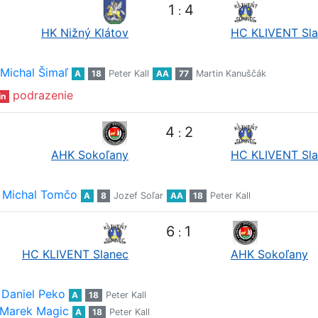
1
4
:
HK Nižný Klátov
HC KLIVENT Sl
Michal Šimaľ
A
18
Peter Kall
AA
77
Martin Kanuščák
podrazenie
in
4
2
:
AHK Sokoľany
HC KLIVENT Sl
Michal Tomčo
A
8
Jozef Soľar
AA
18
Peter Kall
6
1
:
HC KLIVENT Slanec
AHK Sokoľany
Daniel Peko
A
18
Peter Kall
Marek Magic
A
18
Peter Kall