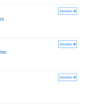
Detailne
rs
Detailne
anec
Detailne