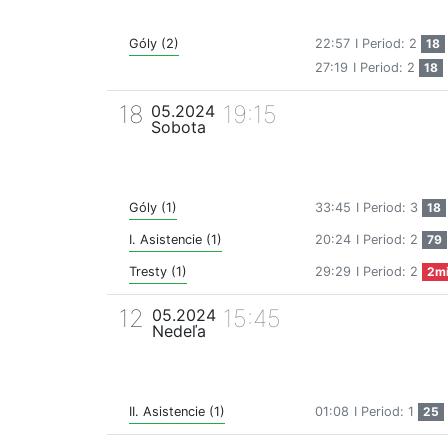
Góly (2)
22:57
I Period: 2
18
27:19
I Period: 2
18
18
19:15
05.2024
Sobota
Góly (1)
33:45
I Period: 3
18
I. Asistencie (1)
20:24
I Period: 2
79
Tresty (1)
29:29
I Period: 2
2m
12
15:45
05.2024
Nedeľa
II. Asistencie (1)
01:08
I Period: 1
25