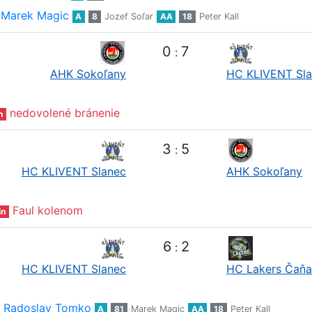
Marek Magic
A
8
Jozef Soľar
AA
18
Peter Kall
0
7
:
AHK Sokoľany
HC KLIVENT Sl
nedovolené bránenie
n
3
5
:
HC KLIVENT Slanec
AHK Sokoľany
Faul kolenom
in
6
2
:
HC KLIVENT Slanec
HC Lakers Čaňa
Radoslav Tomko
A
81
Marek Magic
AA
18
Peter Kall