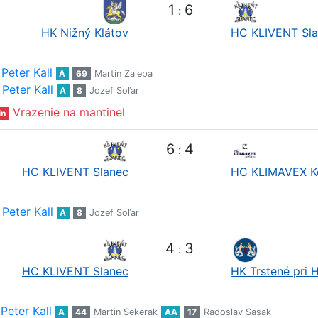
1
6
:
HK Nižný Klátov
HC KLIVENT Sl
Peter Kall
A
69
Martin Zalepa
Peter Kall
A
8
Jozef Soľar
Vrazenie na mantinel
in
6
4
:
HC KLIVENT Slanec
HC KLIMAVEX K
Peter Kall
A
8
Jozef Soľar
4
3
:
HC KLIVENT Slanec
HK Trstené pri 
Peter Kall
A
44
Martin Sekerak
AA
17
Radoslav Sasak