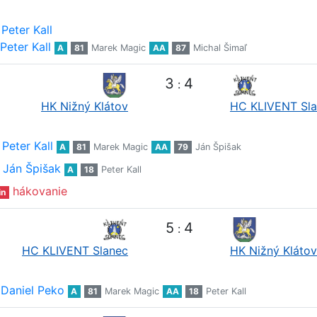
Peter Kall
Peter Kall
A
81
Marek Magic
AA
87
Michal Šimaľ
3
4
:
HK Nižný Klátov
HC KLIVENT Sl
Peter Kall
A
81
Marek Magic
AA
79
Ján Špišak
Ján Špišak
A
18
Peter Kall
hákovanie
in
5
4
:
HC KLIVENT Slanec
HK Nižný Klátov
Daniel Peko
A
81
Marek Magic
AA
18
Peter Kall