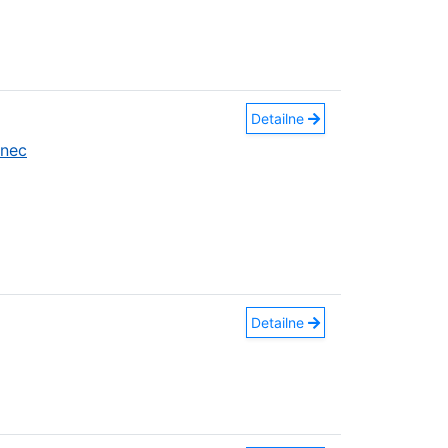
Detailne
anec
Detailne