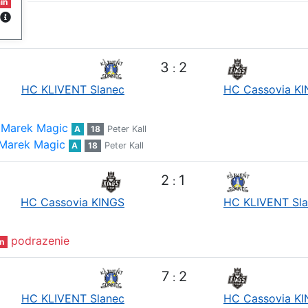
in
3
2
:
HC KLIVENT Slanec
HC Cassovia K
Marek Magic
A
18
Peter Kall
Marek Magic
A
18
Peter Kall
2
1
:
HC Cassovia KINGS
HC KLIVENT Sl
podrazenie
n
7
2
:
HC KLIVENT Slanec
HC Cassovia K