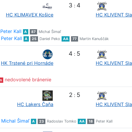
3
4
:
HC KLIMAVEX Košice
HC KLIVENT Sl
Peter Kall
A
87
Michal Šimaľ
Peter Kall
A
25
Daniel Peko
AA
77
Martin Kanuščák
4
5
:
HK Trstené pri Hornáde
HC KLIVENT Sl
nedovolené bránenie
n
2
5
:
HC Lakers Čaňa
HC KLIVENT Sl
Michal Šimaľ
A
23
Radoslav Tomko
AA
18
Peter Kall