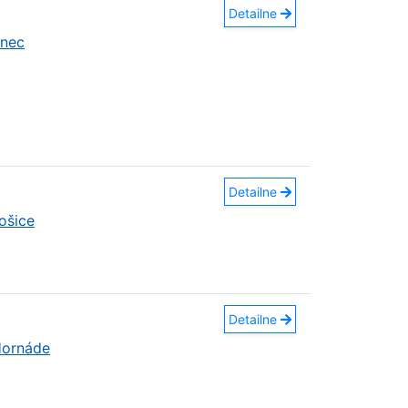
Detailne
anec
Detailne
ošice
Detailne
Hornáde