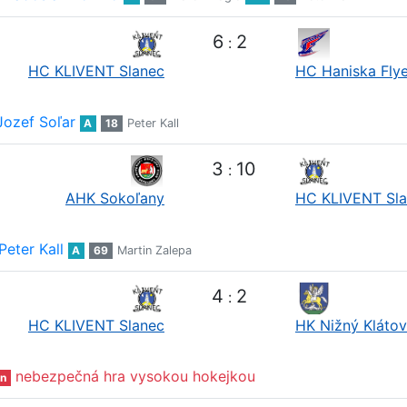
6
2
:
HC KLIVENT Slanec
HC Haniska Flye
Jozef Soľar
A
18
Peter Kall
3
10
:
AHK Sokoľany
HC KLIVENT Sl
Peter Kall
A
69
Martin Zalepa
4
2
:
HC KLIVENT Slanec
HK Nižný Klátov
nebezpečná hra vysokou hokejkou
n