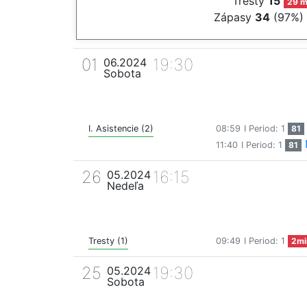
Tresty
15
29 m
Zápasy
34
(97%)
01
19:30
06.2024
Sobota
I. Asistencie (2)
08:59
I Period: 1
81
11:40
I Period: 1
81
26
16:15
05.2024
Nedeľa
Tresty (1)
09:49
I Period: 1
2mi
25
19:30
05.2024
Sobota