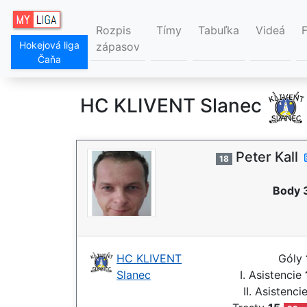
Rozpis
Tímy
Tabuľka
Videá
Hokejová liga
zápasov
Čaňa
HC KLIVENT Slanec
Peter Kall
18
Body 
HC KLIVENT
Góly
Slanec
I. Asistencie
II. Asistenci