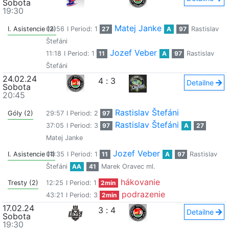
Sobota
19:30
Matej Janke
I. Asistencie (2)
04:56
I Period: 1
27
A
97
Rastislav
Štefáni
Jozef Veber
11:18
I Period: 1
11
A
97
Rastislav
Štefáni
24.02.24
4
:
3
Detailne
Sobota
20:45
Rastislav Štefáni
Góly (2)
29:57
I Period: 2
97
Rastislav Štefáni
37:05
I Period: 3
97
A
27
Matej Janke
Jozef Veber
I. Asistencie (1)
04:35
I Period: 1
11
A
97
Rastislav
Štefáni
AA
41
Marek Oravec ml.
hákovanie
Tresty (2)
12:25
I Period: 1
2min
podrazenie
43:21
I Period: 3
2min
17.02.24
3
:
4
Detailne
Sobota
19:30