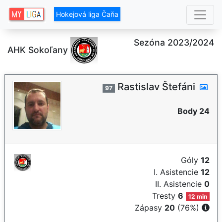
Hokejová liga Čaňa
Sezóna 2023/2024
AHK Sokoľany
Rastislav Štefáni
97
Body 24
Góly
12
I. Asistencie
12
II. Asistencie
0
Tresty
6
12 min
Zápasy
20
(76%)