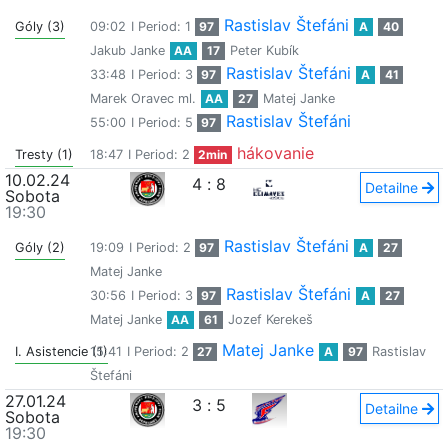
Rastislav Štefáni
Góly (3)
09:02
I Period: 1
97
A
40
Jakub Janke
AA
17
Peter Kubík
Rastislav Štefáni
33:48
I Period: 3
97
A
41
Marek Oravec ml.
AA
27
Matej Janke
Rastislav Štefáni
55:00
I Period: 5
97
hákovanie
Tresty (1)
18:47
I Period: 2
2min
10.02.24
4
:
8
Detailne
Sobota
19:30
Rastislav Štefáni
Góly (2)
19:09
I Period: 2
97
A
27
Matej Janke
Rastislav Štefáni
30:56
I Period: 3
97
A
27
Matej Janke
AA
61
Jozef Kerekeš
Matej Janke
I. Asistencie (1)
15:41
I Period: 2
27
A
97
Rastislav
Štefáni
27.01.24
3
:
5
Detailne
Sobota
19:30