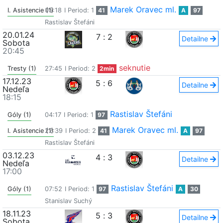
Marek Oravec ml.
I. Asistencie (1)
05:18
I Period: 1
41
A
97
Rastislav Štefáni
20.01.24
7
:
2
Detailne
Sobota
20:45
seknutie
Tresty (1)
27:45
I Period: 2
2min
17.12.23
5
:
6
Detailne
Nedeľa
18:15
Rastislav Štefáni
Góly (1)
04:17
I Period: 1
97
Marek Oravec ml.
I. Asistencie (1)
22:39
I Period: 2
41
A
97
Rastislav Štefáni
03.12.23
4
:
3
Detailne
Nedeľa
17:00
Rastislav Štefáni
Góly (1)
07:52
I Period: 1
97
A
30
Stanislav Suchý
18.11.23
5
:
3
Detailne
Sobota