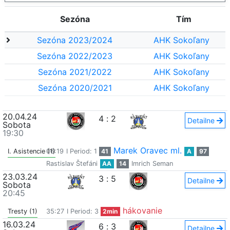
Sezóna
Tím
Sezóna 2023/2024
AHK Sokoľany
Sezóna 2022/2023
AHK Sokoľany
Sezóna 2021/2022
AHK Sokoľany
Sezóna 2020/2021
AHK Sokoľany
20.04.24
4
:
2
Detailne
Sobota
19:30
Marek Oravec ml.
I. Asistencie (1)
06:19
I Period: 1
41
A
97
Rastislav Štefáni
AA
14
Imrich Seman
23.03.24
3
:
5
Detailne
Sobota
20:45
hákovanie
Tresty (1)
35:27
I Period: 3
2min
16.03.24
6
:
3
Detailne