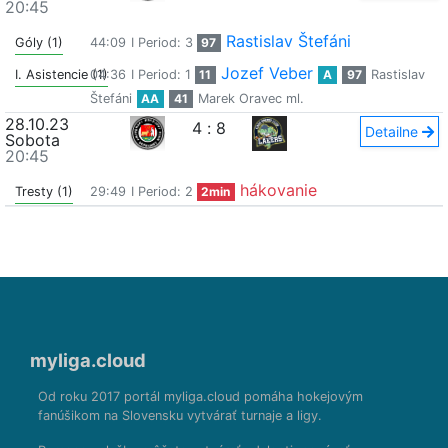
20:45
Rastislav Štefáni
Góly (1)
44:09
I Period: 3
97
Jozef Veber
I. Asistencie (1)
04:36
I Period: 1
11
A
97
Rastislav
Štefáni
AA
41
Marek Oravec ml.
28.10.23
4
:
8
Detailne
Sobota
20:45
hákovanie
Tresty (1)
29:49
I Period: 2
2min
myliga.cloud
Od roku 2017 portál myliga.cloud pomáha hokejovým
fanúšikom na Slovensku vytvárať turnaje a ligy.