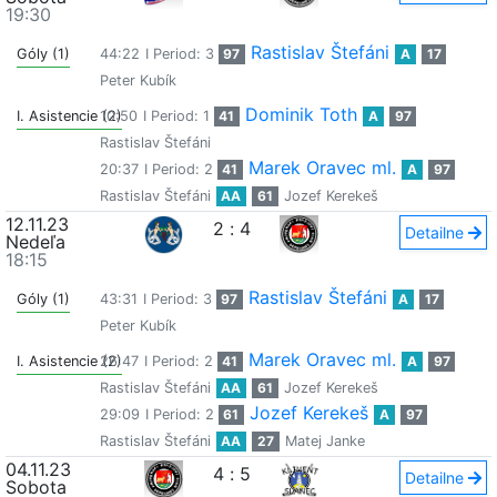
19:30
Rastislav Štefáni
Góly (1)
44:22
I Period: 3
97
A
17
Peter Kubík
Dominik Toth
I. Asistencie (2)
10:50
I Period: 1
41
A
97
Rastislav Štefáni
Marek Oravec ml.
20:37
I Period: 2
41
A
97
Rastislav Štefáni
AA
61
Jozef Kerekeš
12.11.23
2
:
4
Detailne
Nedeľa
18:15
Rastislav Štefáni
Góly (1)
43:31
I Period: 3
97
A
17
Peter Kubík
Marek Oravec ml.
I. Asistencie (2)
26:47
I Period: 2
41
A
97
Rastislav Štefáni
AA
61
Jozef Kerekeš
Jozef Kerekeš
29:09
I Period: 2
61
A
97
Rastislav Štefáni
AA
27
Matej Janke
04.11.23
4
:
5
Detailne
Sobota