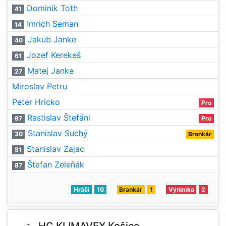
Dominik Toth
41
Imrich Seman
14
Jakub Janke
40
Jozef Kerekeš
61
Matej Janke
27
Miroslav Petru
Peter Hricko
Pro
Rastislav Štefáni
97
Pro
Stanislav Suchý
30
Brankár
Stanislav Zajac
81
Štefan Zeleňák
87
Hráči
10
Brankár
1
Výnimka
2