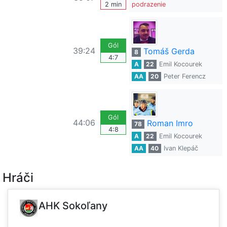
2 min
podrazenie
Gól
39:24
Tomáš Gerda
8
4:7
A
22
Emil Kocourek
AA
20
Peter Ferencz
Gól
44:06
Roman Imro
78
4:8
A
22
Emil Kocourek
AA
40
Ivan Klepáč
Hráči
AHK Sokoľany