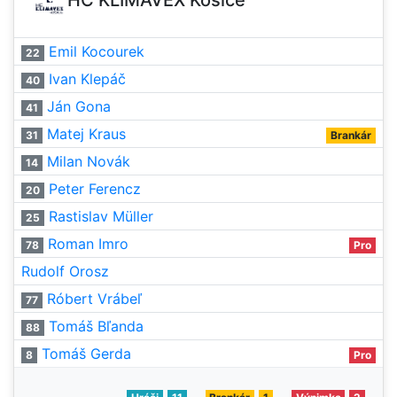
HC KLIMAVEX Košice
Emil Kocourek
22
Ivan Klepáč
40
Ján Gona
41
Matej Kraus
31
Brankár
Milan Novák
14
Peter Ferencz
20
Rastislav Müller
25
Roman Imro
78
Pro
Rudolf Orosz
Róbert Vrábeľ
77
Tomáš Bľanda
88
Tomáš Gerda
8
Pro