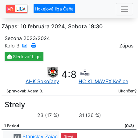
Hokejová liga Čaňa
Zápas: 10 februára 2024, Sobota 19:30
Sezóna 2023/2024
Kolo
3
Zápas
Sledovať
Ligu
4
:
8
AHK Sokoľany
HC KLIMAVEX Košice
Spravoval: Adam B.
Ukončený
Strely
23 (17 %)
:
31 (26 %)
1 Period
(0:3)
Stanislav Zajac
81
Trest