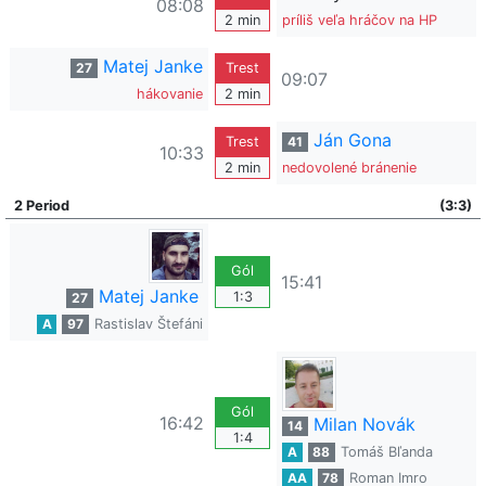
08:08
2 min
príliš veľa hráčov na HP
Matej Janke
27
Trest
09:07
hákovanie
2 min
Ján Gona
Trest
41
10:33
2 min
nedovolené bránenie
2 Period
(3:3)
Gól
15:41
Matej Janke
1:3
27
A
97
Rastislav Štefáni
Gól
16:42
Milan Novák
14
1:4
A
88
Tomáš Bľanda
AA
78
Roman Imro