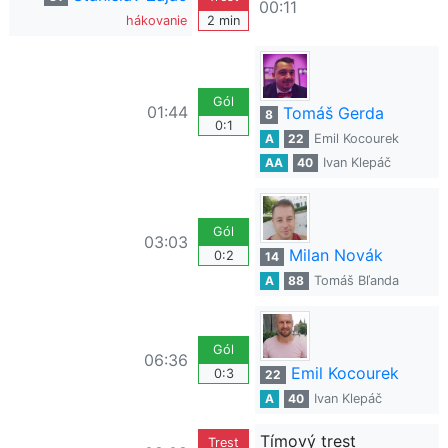
00:11
hákovanie
2 min
Gól
01:44
Tomáš Gerda
8
0:1
A
22
Emil Kocourek
AA
40
Ivan Klepáč
Gól
03:03
Milan Novák
0:2
14
A
88
Tomáš Bľanda
Gól
06:36
Emil Kocourek
0:3
22
A
40
Ivan Klepáč
Tímový trest
Trest