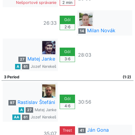
Nešportové správanie
2 min
Gól
26:33
2:6
Milan Novák
14
Gól
28:03
Matej Janke
3:6
27
A
61
Jozef Kerekeš
3 Period
(1:2)
Gól
30:56
Rastislav Štefáni
97
4:6
A
27
Matej Janke
AA
61
Jozef Kerekeš
Ján Gona
Trest
41
35:07