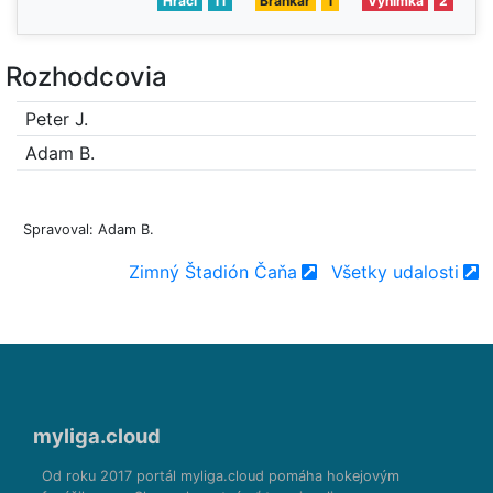
Hráči
11
Brankár
1
Výnimka
2
Rozhodcovia
Peter J.
Adam B.
Spravoval: Adam B.
Zimný Štadión Čaňa
Všetky udalosti
myliga.cloud
Od roku 2017 portál myliga.cloud pomáha hokejovým