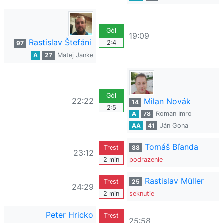
Gól
19:09
Rastislav Štefáni
2:4
97
A
27
Matej Janke
Gól
22:22
Milan Novák
14
2:5
A
78
Roman Imro
AA
41
Ján Gona
Tomáš Bľanda
Trest
88
23:12
2 min
podrazenie
Rastislav Müller
Trest
25
24:29
2 min
seknutie
Peter Hricko
Trest
25:58