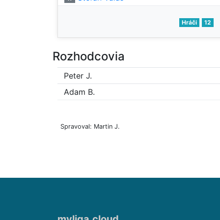
Hráči
12
Rozhodcovia
Peter J.
Adam B.
Spravoval: Martin J.
myliga.cloud