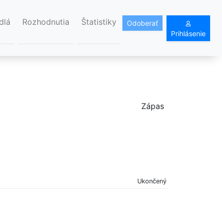
dlá
Rozhodnutia
Štatistiky
Odoberať
Prihlásenie
Zápas
Ukončený