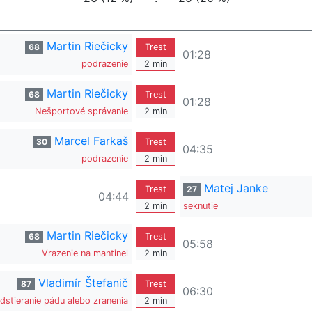
Martin Riečicky
68
Trest
01:28
podrazenie
2 min
Martin Riečicky
68
Trest
01:28
Nešportové správanie
2 min
Marcel Farkaš
30
Trest
04:35
podrazenie
2 min
Matej Janke
Trest
27
04:44
2 min
seknutie
Martin Riečicky
68
Trest
05:58
Vrazenie na mantinel
2 min
Vladimír Štefanič
87
Trest
06:30
dstieranie pádu alebo zranenia
2 min