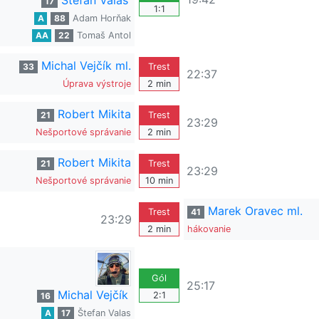
Štefan Valas
17
1:1
A
88
Adam Horňak
AA
22
Tomaš Antol
Michal Vejčík ml.
33
Trest
22:37
Úprava výstroje
2 min
Robert Mikita
21
Trest
23:29
Nešportové správanie
2 min
Robert Mikita
21
Trest
23:29
Nešportové správanie
10 min
Marek Oravec ml.
Trest
41
23:29
2 min
hákovanie
Gól
25:17
Michal Vejčík
2:1
16
A
17
Štefan Valas