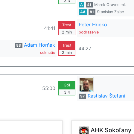
3:3
A
41
Marek Oravec ml.
AA
81
Stanislav Zajac
Peter Hricko
Trest
41:41
2 min
podrazenie
Adam Horňak
88
Trest
44:27
seknutie
2 min
Gól
55:00
3:4
Rastislav Štefáni
97
AHK Sokoľany