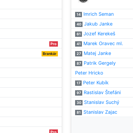
Imrich Seman
14
Jakub Janke
40
Jozef Kerekeš
61
Marek Oravec ml.
Pro
41
Matej Janke
Brankár
27
Patrik Gergely
87
Peter Hricko
Peter Kubík
17
Rastislav Štefáni
97
Stanislav Suchý
30
Stanislav Zajac
81
Pro