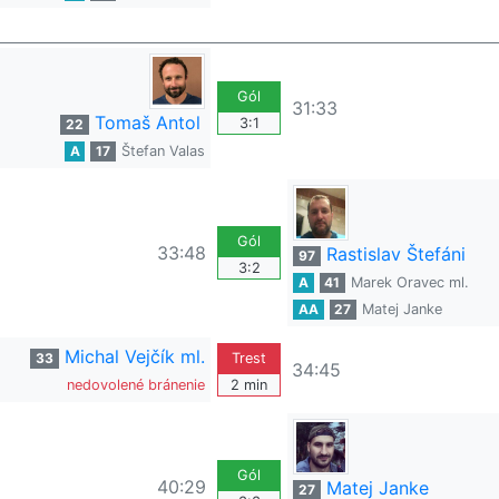
Gól
31:33
Tomaš Antol
3:1
22
A
17
Štefan Valas
Gól
33:48
Rastislav Štefáni
97
3:2
A
41
Marek Oravec ml.
AA
27
Matej Janke
Michal Vejčík ml.
33
Trest
34:45
nedovolené bránenie
2 min
Gól
40:29
Matej Janke
27