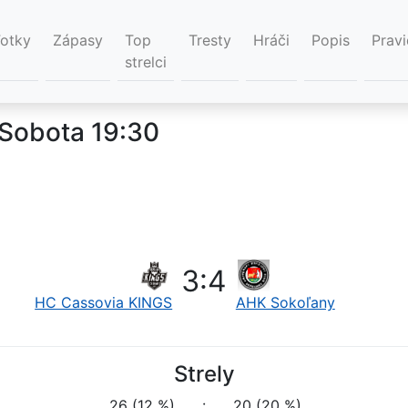
Fotky
Zápasy
Top
Tresty
Hráči
Popis
Pravi
strelci
 Sobota 19:30
3
:
4
HC Cassovia KINGS
AHK Sokoľany
Strely
26 (12 %)
:
20 (20 %)