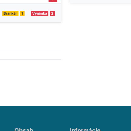
Brankár
1
Výnimka
2
Obsah
Informácie