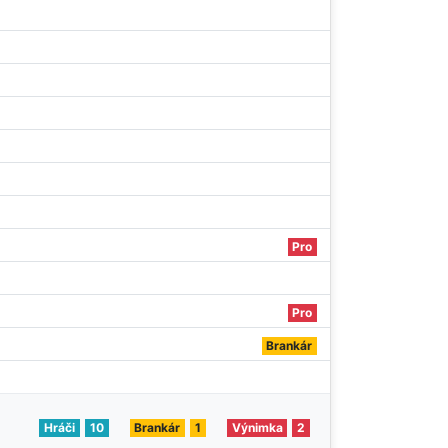
Pro
Pro
Brankár
Hráči
10
Brankár
1
Výnimka
2