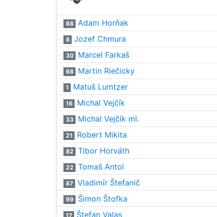
Adam Horňak
88
Jozef Chmura
8
Marcel Farkaš
30
Martin Riečicky
68
Matuš Lumtzer
1
Michal Vejčík
16
Michal Vejčík ml.
33
Robert Mikita
21
Tibor Horváth
82
Tomaš Antol
22
Vladimír Štefanič
87
Šimon Štofka
99
Štefan Valas
17