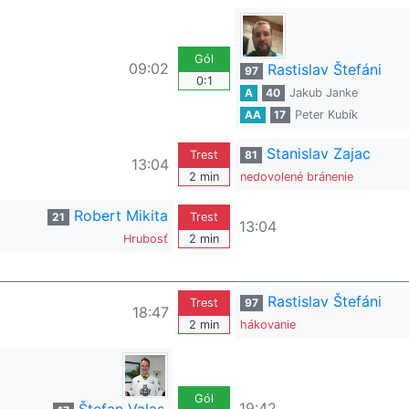
Gól
09:02
Rastislav Štefáni
97
0:1
A
40
Jakub Janke
AA
17
Peter Kubík
Stanislav Zajac
Trest
81
13:04
2 min
nedovolené bránenie
Robert Mikita
21
Trest
13:04
Hrubosť
2 min
Rastislav Štefáni
Trest
97
18:47
2 min
hákovanie
Gól
19:42