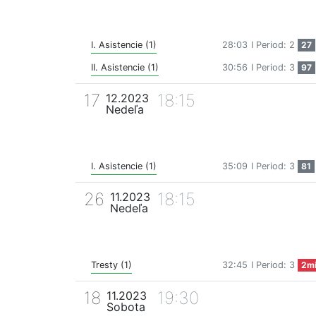
I. Asistencie (1)
28:03
I Period: 2
27
II. Asistencie (1)
30:56
I Period: 3
97
17
18:15
12.2023
Nedeľa
I. Asistencie (1)
35:09
I Period: 3
81
26
18:15
11.2023
Nedeľa
Tresty (1)
32:45
I Period: 3
2m
18
19:30
11.2023
Sobota