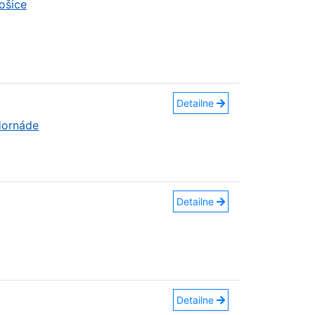
ošice
Detailne
Hornáde
Detailne
Detailne