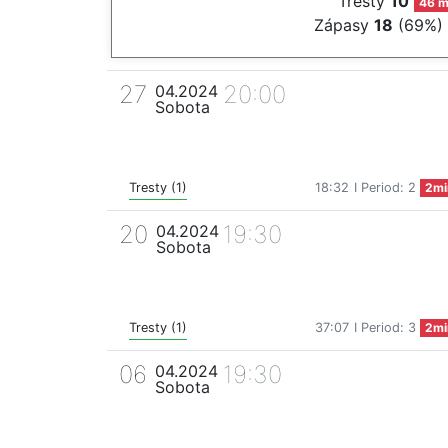
Tresty
10
46 m
Zápasy
18
(69%)
27
20:00
04.2024
Sobota
Tresty (1)
18:32
I Period: 2
2mi
20
19:30
04.2024
Sobota
Tresty (1)
37:07
I Period: 3
2mi
06
19:30
04.2024
Sobota