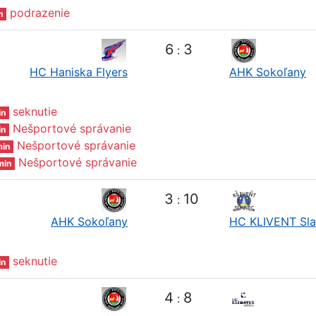
podrazenie
n
6
3
:
HC Haniska Flyers
AHK Sokoľany
seknutie
in
Nešportové správanie
in
Nešportové správanie
in
Nešportové správanie
min
3
10
:
AHK Sokoľany
HC KLIVENT Sl
seknutie
in
4
8
: