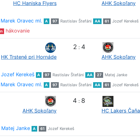
HC Haniska Flyers
AHK Sokoľany
Marek Oravec ml.
A
97
Rastislav Štefáni
AA
61
Jozef Kerekeš
hákovanie
in
2
4
:
HK Trstené pri Hornáde
AHK Sokoľany
Jozef Kerekeš
A
97
Rastislav Štefáni
AA
27
Matej Janke
Marek Oravec ml.
A
97
Rastislav Štefáni
AA
61
Jozef Kerekeš
4
8
:
AHK Sokoľany
HC Lakers Čaňa
Matej Janke
A
61
Jozef Kerekeš