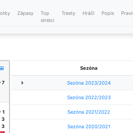
Fotky
Zápasy
Top
Tresty
Hráči
Popis
Pravi
strelci
Sezóna
 7
Sezóna 2023/2024
Sezóna 2022/2023
y
1
Sezóna 2021/2022
e
3
e
3
Sezóna 2020/2021