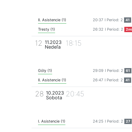
II. Asistencie (1)
20:37
I Period: 2
41
Tresty (1)
26:32
I Period: 2
2m
12
18:15
11.2023
Nedeľa
Góly (1)
29:09
I Period: 2
61
II. Asistencie (1)
26:47
I Period: 2
41
28
20:45
10.2023
Sobota
I. Asistencie (1)
24:25
I Period: 2
27