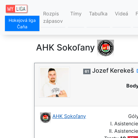
Rozpis
Tímy
Tabuľka
Videá
Hokejová liga
zápasov
Čaňa
AHK Sokoľany
Jozef Kerekeš
61
Body
AHK Sokoľany
Gól
I. Asistenci
II. Asistenci