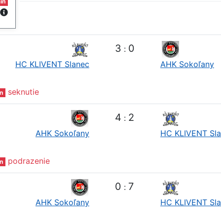
in
3
0
:
HC KLIVENT Slanec
AHK Sokoľany
seknutie
n
4
2
:
AHK Sokoľany
HC KLIVENT Sl
podrazenie
n
0
7
:
AHK Sokoľany
HC KLIVENT Sl