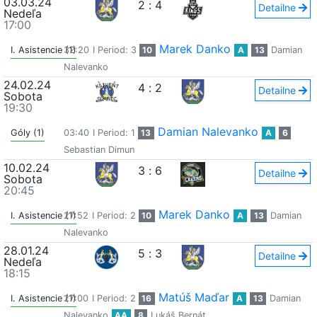
03.03.24
2
:
4
Detailne
Nedeľa
17:00
Marek Danko
I. Asistencie (1)
32:20
I Period: 3
10
A
13
Damian
Nalevanko
24.02.24
4
:
2
Detailne
Sobota
19:30
Damian Nalevanko
Góly (1)
03:40
I Period: 1
13
A
6
Sebastian Dimun
10.02.24
3
:
6
Detailne
Sobota
20:45
Marek Danko
I. Asistencie (1)
27:52
I Period: 2
10
A
13
Damian
Nalevanko
28.01.24
5
:
3
Detailne
Nedeľa
18:15
Matúš Maďar
I. Asistencie (1)
27:00
I Period: 2
16
A
13
Damian
Nalevanko
AA
8
Lukáš Bernát