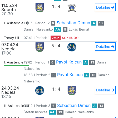
11.05.24
1
:
4
Detailne
Sobota
20:30
Sebastian Dimun
I. Asistencie (1)
17:07
I Period: 2
6
A
13
Damian Nalevanko
AA
8
Lukáš Bernát
seknutie
Tresty (1)
07:41
I Period: 1
2min
07.04.24
5
:
4
Detailne
Nedeľa
17:00
Pavol Kolcun
I. Asistencie (2)
11:42
I Period: 1
6
A
13
Damian
Nalevanko
Pavol Kolcun
18:53
I Period: 2
6
A
13
Damian
Nalevanko
24.03.24
1
:
4
Detailne
Nedeľa
18:15
Sebastian Dimun
II. Asistencie (1)
36:12
I Period: 3
6
A
14
Štefan Kerekeš
AA
13
Damian Nalevanko