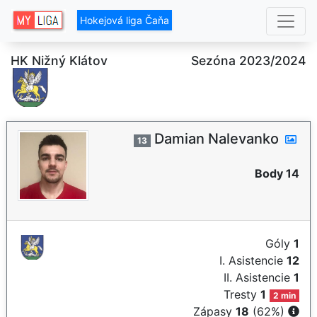
Hokejová liga Čaňa
HK Nižný Klátov
Sezóna 2023/2024
Damian Nalevanko
13
Body 14
Góly
1
I. Asistencie
12
II. Asistencie
1
Tresty
1
2 min
Zápasy
18
(62%)