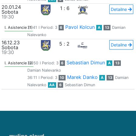
20.01.24
1
:
6
Detailne
Sobota
19:30
Pavol Kolcun
I. Asistencie (1)
31:41
I Period: 3
6
A
13
Damian
Nalevanko
16.12.23
5
:
2
Detailne
Sobota
19:30
Sebastian Dimun
I. Asistencie (2)
34:50
I Period: 3
6
A
13
Damian Nalevanko
Marek Danko
36:11
I Period: 3
10
A
13
Damian
Nalevanko
AA
6
Sebastian Dimun