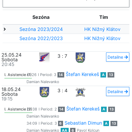
Sezóna
Tím
Sezóna 2023/2024
HK Nižný Klátov
Sezóna 2022/2023
HK Nižný Klátov
25.05.24
3
:
7
Detailne
Sobota
20:45
Štefan Kerekeš
I. Asistencie (1)
41:26
I Period: 3
14
A
13
Damian Nalevanko
18.05.24
3
:
4
Detailne
Sobota
19:15
Štefan Kerekeš
I. Asistencie (2)
26:38
I Period: 2
14
A
13
Damian Nalevanko
Sebastian Dimun
34:09
I Period: 3
6
A
13
Damian Nalevanko
AA
6
Pavol Kolcun