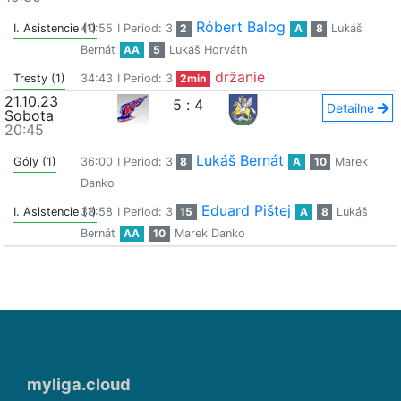
Róbert Balog
I. Asistencie (1)
40:55
I Period: 3
2
A
8
Lukáš
Bernát
AA
5
Lukáš Horváth
držanie
Tresty (1)
34:43
I Period: 3
2min
21.10.23
5
:
4
Detailne
Sobota
20:45
Lukáš Bernát
Góly (1)
36:00
I Period: 3
8
A
10
Marek
Danko
Eduard Pištej
I. Asistencie (1)
38:58
I Period: 3
15
A
8
Lukáš
Bernát
AA
10
Marek Danko
myliga.cloud