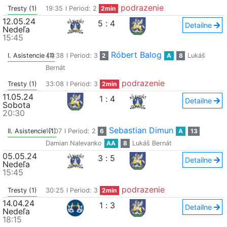
podrazenie
Tresty (1)
19:35
I Period: 2
2min
12.05.24
5
:
4
Detailne
Nedeľa
15:45
Róbert Balog
I. Asistencie (1)
44:38
I Period: 3
2
A
8
Lukáš
Bernát
podrazenie
Tresty (1)
33:08
I Period: 3
2min
11.05.24
1
:
4
Detailne
Sobota
20:30
Sebastian Dimun
II. Asistencie (1)
17:07
I Period: 2
6
A
13
Damian Nalevanko
AA
8
Lukáš Bernát
05.05.24
3
:
5
Detailne
Nedeľa
15:45
podrazenie
Tresty (1)
30:25
I Period: 3
2min
14.04.24
1
:
3
Detailne
Nedeľa
18:15