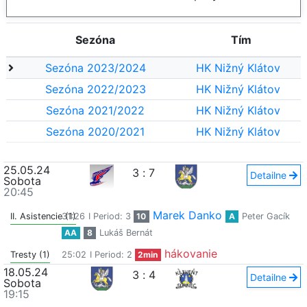
Sezóna
Tím
Sezóna 2023/2024
HK Nižný Klátov
Sezóna 2022/2023
HK Nižný Klátov
Sezóna 2021/2022
HK Nižný Klátov
Sezóna 2020/2021
HK Nižný Klátov
25.05.24
3
:
7
Detailne
Sobota
20:45
Marek Danko
II. Asistencie (1)
31:26
I Period: 3
10
A
Peter Gacík
AA
8
Lukáš Bernát
hákovanie
Tresty (1)
25:02
I Period: 2
2min
18.05.24
3
:
4
Detailne
Sobota
19:15