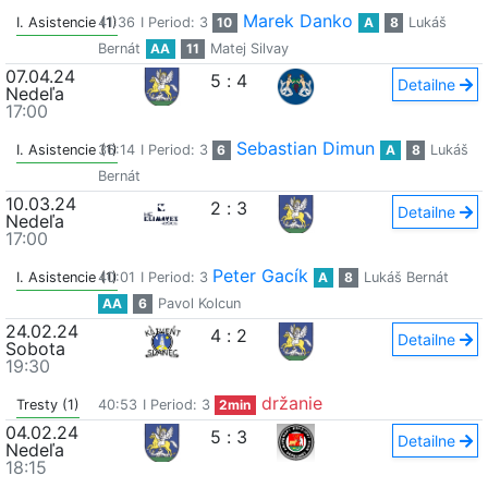
Marek Danko
I. Asistencie (1)
41:36
I Period: 3
10
A
8
Lukáš
Bernát
AA
11
Matej Silvay
07.04.24
5
:
4
Detailne
Nedeľa
17:00
Sebastian Dimun
I. Asistencie (1)
36:14
I Period: 3
6
A
8
Lukáš
Bernát
10.03.24
2
:
3
Detailne
Nedeľa
17:00
Peter Gacík
I. Asistencie (1)
40:01
I Period: 3
A
8
Lukáš Bernát
AA
6
Pavol Kolcun
24.02.24
4
:
2
Detailne
Sobota
19:30
držanie
Tresty (1)
40:53
I Period: 3
2min
04.02.24
5
:
3
Detailne
Nedeľa
18:15