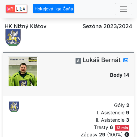
Hokejová liga Čaňa
HK Nižný Klátov
Sezóna 2023/2024
Lukáš Bernát
8
Body 14
Góly
2
I. Asistencie
9
II. Asistencie
3
Tresty
6
12 min
Zápasy
29
(100%)