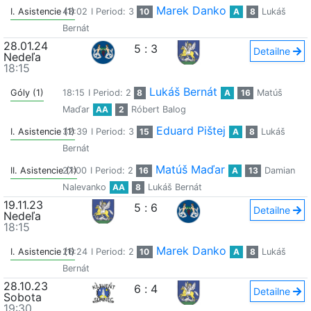
Marek Danko
I. Asistencie (1)
43:02
I Period: 3
10
A
8
Lukáš
Bernát
28.01.24
5
:
3
Detailne
Nedeľa
18:15
Lukáš Bernát
Góly (1)
18:15
I Period: 2
8
A
16
Matúš
Maďar
AA
2
Róbert Balog
Eduard Pištej
I. Asistencie (1)
32:39
I Period: 3
15
A
8
Lukáš
Bernát
Matúš Maďar
II. Asistencie (1)
27:00
I Period: 2
16
A
13
Damian
Nalevanko
AA
8
Lukáš Bernát
19.11.23
5
:
6
Detailne
Nedeľa
18:15
Marek Danko
I. Asistencie (1)
26:24
I Period: 2
10
A
8
Lukáš
Bernát
28.10.23
6
:
4
Detailne
Sobota
19:30