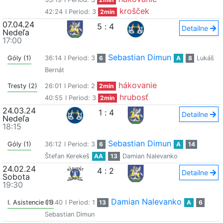
krošček
42:24
I Period: 3
2min
07.04.24
5
:
4
Detailne
Nedeľa
17:00
Sebastian Dimun
Góly (1)
36:14
I Period: 3
6
A
8
Lukáš
Bernát
hákovanie
Tresty (2)
26:01
I Period: 2
2min
hrubosť
40:55
I Period: 3
2min
24.03.24
1
:
4
Detailne
Nedeľa
18:15
Sebastian Dimun
Góly (1)
36:12
I Period: 3
6
A
14
Štefan Kerekeš
AA
13
Damian Nalevanko
24.02.24
4
:
2
Detailne
Sobota
19:30
Damian Nalevanko
I. Asistencie (1)
03:40
I Period: 1
13
A
6
Sebastian Dimun