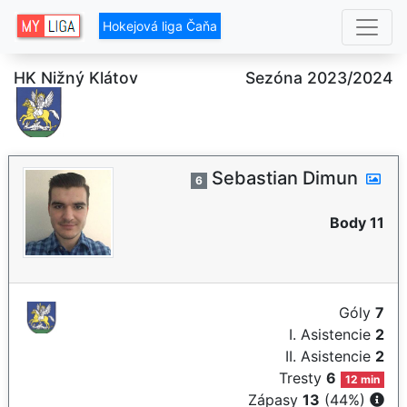
Hokejová liga Čaňa
HK Nižný Klátov
Sezóna 2023/2024
Sebastian Dimun
6
Body 11
Góly
7
I. Asistencie
2
II. Asistencie
2
Tresty
6
12 min
Zápasy
13
(44%)