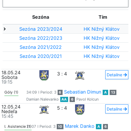
Sezóna
Tím
Sezóna 2023/2024
HK Nižný Klátov
Sezóna 2022/2023
HK Nižný Klátov
Sezóna 2021/2022
HK Nižný Klátov
Sezóna 2020/2021
HK Nižný Klátov
18.05.24
3
:
4
Detailne
Sobota
19:15
Sebastian Dimun
Góly (1)
34:09
I Period: 3
6
A
13
Damian Nalevanko
AA
6
Pavol Kolcun
12.05.24
5
:
4
Detailne
Nedeľa
15:45
Marek Danko
I. Asistencie (1)
31:07
I Period: 3
10
A
6