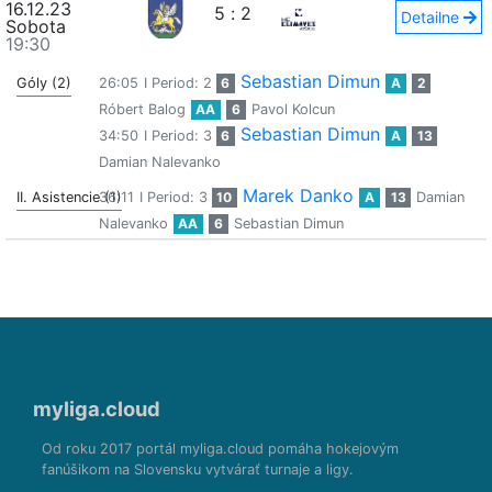
16.12.23
5
:
2
Detailne
Sobota
19:30
Sebastian Dimun
Góly (2)
26:05
I Period: 2
6
A
2
Róbert Balog
AA
6
Pavol Kolcun
Sebastian Dimun
34:50
I Period: 3
6
A
13
Damian Nalevanko
Marek Danko
II. Asistencie (1)
36:11
I Period: 3
10
A
13
Damian
Nalevanko
AA
6
Sebastian Dimun
myliga.cloud
Od roku 2017 portál myliga.cloud pomáha hokejovým
fanúšikom na Slovensku vytvárať turnaje a ligy.