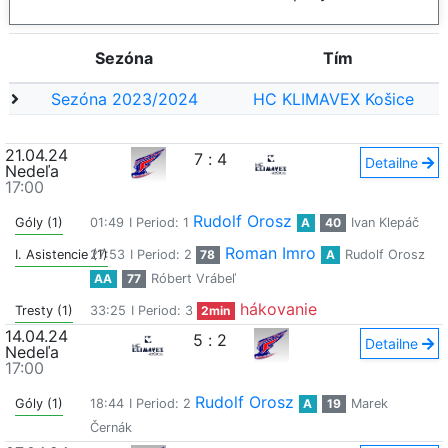
Sezóna
Tím
Sezóna 2023/2024
HC KLIMAVEX Košice
21.04.24
7
:
4
Detailne
Nedeľa
17:00
Rudolf Orosz
Góly (1)
01:49
I Period: 1
A
40
Ivan Klepáč
Roman Imro
I. Asistencie (1)
27:53
I Period: 2
78
A
Rudolf Orosz
AA
77
Róbert Vrábeľ
hákovanie
Tresty (1)
33:25
I Period: 3
2min
14.04.24
5
:
2
Detailne
Nedeľa
17:00
Rudolf Orosz
Góly (1)
18:44
I Period: 2
A
19
Marek
Černák