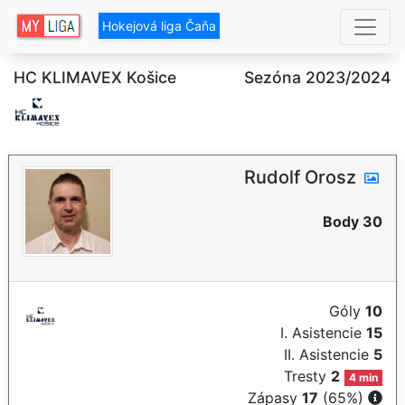
Hokejová liga Čaňa
HC KLIMAVEX Košice
Sezóna 2023/2024
Rudolf Orosz
Body 30
Góly
10
I. Asistencie
15
II. Asistencie
5
Tresty
2
4 min
Zápasy
17
(65%)