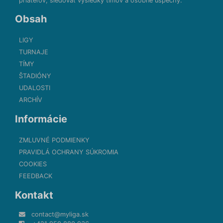
priateľov, sledovať výsledky tímov a osobné úspechy.
Obsah
LIGY
TURNAJE
TÍMY
ŠTADIÓNY
UDALOSTI
ARCHÍV
Informácie
ZMLUVNÉ PODMIENKY
PRAVIDLÁ OCHRANY SÚKROMIA
COOKIES
FEEDBACK
Kontakt
contact@myliga.sk