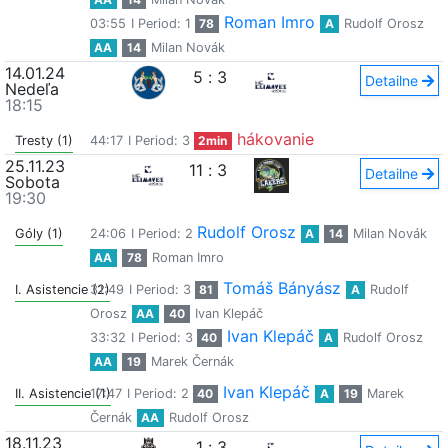
Roman Imro
03:55
I Period: 1
78
A
Rudolf Orosz
AA
14
Milan Novák
14.01.24
5
:
3
Detailne
Nedeľa
18:15
hákovanie
Tresty (1)
44:17
I Period: 3
2min
25.11.23
11
:
3
Detailne
Sobota
19:30
Rudolf Orosz
Góly (1)
24:06
I Period: 2
A
14
Milan Novák
AA
78
Roman Imro
Tomáš Bányász
I. Asistencie (2)
31:49
I Period: 3
81
A
Rudolf
Orosz
AA
40
Ivan Klepáč
Ivan Klepáč
33:32
I Period: 3
40
A
Rudolf Orosz
AA
19
Marek Černák
Ivan Klepáč
II. Asistencie (1)
17:47
I Period: 2
40
A
19
Marek
Černák
AA
Rudolf Orosz
18.11.23
1
:
3