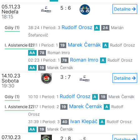
05.11.23
5
:
6
Detailne
Nedeľa
18:15
Rudolf Orosz
Góly (1)
38:24
I Period: 3
A
24
Marián
Štefanovič
Marek Černák
I. Asistencie (2)
01:11
I Period: 1
19
A
Rudolf Orosz
AA
78
Roman Imro
Roman Imro
02:23
I Period: 1
78
A
Rudolf Orosz
AA
19
Marek Černák
14.10.23
3
:
7
Detailne
Sobota
19:30
Rudolf Orosz
Góly (1)
10:10
I Period: 1
A
19
Marek Černák
Marek Černák
I. Asistencie (2)
27:17
I Period: 2
19
A
Rudolf
Orosz
Ivan Klepáč
31:39
I Period: 3
40
A
Rudolf Orosz
AA
19
Marek Černák
07.10.23
2
:
8
Detailne