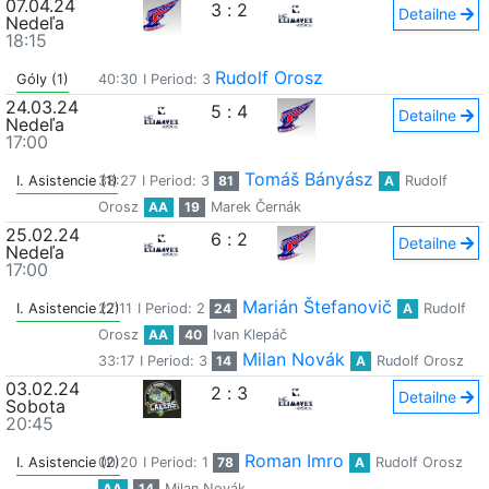
07.04.24
3
:
2
Detailne
Nedeľa
18:15
Rudolf Orosz
Góly (1)
40:30
I Period: 3
24.03.24
5
:
4
Detailne
Nedeľa
17:00
Tomáš Bányász
I. Asistencie (1)
38:27
I Period: 3
81
A
Rudolf
Orosz
AA
19
Marek Černák
25.02.24
6
:
2
Detailne
Nedeľa
17:00
Marián Štefanovič
I. Asistencie (2)
27:11
I Period: 2
24
A
Rudolf
Orosz
AA
40
Ivan Klepáč
Milan Novák
33:17
I Period: 3
14
A
Rudolf Orosz
03.02.24
2
:
3
Detailne
Sobota
20:45
Roman Imro
I. Asistencie (2)
00:20
I Period: 1
78
A
Rudolf Orosz
AA
14
Milan Novák