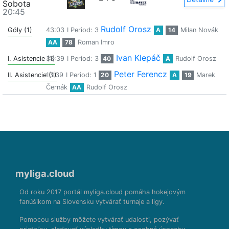
Sobota
20:45
Rudolf Orosz
Góly (1)
43:03
I Period: 3
A
14
Milan Novák
AA
78
Roman Imro
Ivan Klepáč
I. Asistencie (1)
38:39
I Period: 3
40
A
Rudolf Orosz
Peter Ferencz
II. Asistencie (1)
13:39
I Period: 1
20
A
19
Marek
Černák
AA
Rudolf Orosz
myliga.cloud
Od roku 2017 portál myliga.cloud pomáha hokejovým
fanúšikom na Slovensku vytvárať turnaje a ligy.
Pomocou služby môžete vytvárať udalosti, pozývať