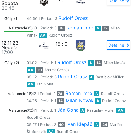
Detailne
Sobota
20:45
Rudolf Orosz
Góly (1)
44:56
I Period: 3
Roman Imro
II. Asistencie (1)
35:10
I Period: 3
78
A
12
Milan
Paňák
AA
Rudolf Orosz
12.11.23
15
:
0
Detailne
Nedeľa
17:00
Rudolf Orosz
Góly (2)
01:02
I Period: 1
A
14
Milan Novák
AA
19
Marek Černák
Rudolf Orosz
35:12
I Period: 3
A
Rastislav Müller
AA
Ján Gona
Roman Imro
I. Asistencie (2)
11:42
I Period: 1
78
A
Rudolf Orosz
Milan Novák
14:26
I Period: 1
14
A
Rudolf Orosz
Ján Gona
II. Asistencie (2)
03:41
I Period: 1
A
Rastislav Müller
AA
Rudolf Orosz
Ivan Klepáč
39:17
I Period: 3
40
A
24
Marián
Štefanovič
AA
Rudolf Orosz