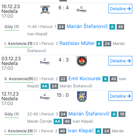
10.12.23
6
:
4
Detailne
Nedeľa
17:00
Marián Štefanovič
Góly (1)
11:46
I Period: 1
24
A
40
Ivan Klepáč
Rastislav Müller
I. Asistencie (1)
22:24
I Period: 2
A
24
Marián
Štefanovič
03.12.23
4
:
3
Detailne
Nedeľa
17:00
Emil Kocourek
II. Asistencie (1)
29:32
I Period: 2
22
A
40
Ivan
Klepáč
AA
24
Marián Štefanovič
12.11.23
15
:
0
Detailne
Nedeľa
17:00
Marián Štefanovič
Góly (1)
32:49
I Period: 3
24
A
19
Marek Černák
AA
40
Ivan Klepáč
Ivan Klepáč
I. Asistencie (3)
20:31
I Period: 2
40
A
24
Marián