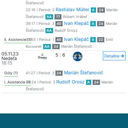
Štefanovič
Rastislav Müller
22:16
I Period: 2
A
24
Marián
Štefanovič
AA
77
Róbert Vrábeľ
Ivan Klepáč
39:17
I Period: 3
40
A
24
Marián
Štefanovič
AA
Rudolf Orosz
Ivan Klepáč
II. Asistencie (1)
07:55
I Period: 1
40
A
22
Emil
Kocourek
AA
24
Marián Štefanovič
05.11.23
5
:
6
Detailne
Nedeľa
18:15
Marián Štefanovič
Góly (1)
41:27
I Period: 3
24
Rudolf Orosz
I. Asistencie (1)
38:24
I Period: 3
A
24
Marián
Štefanovič