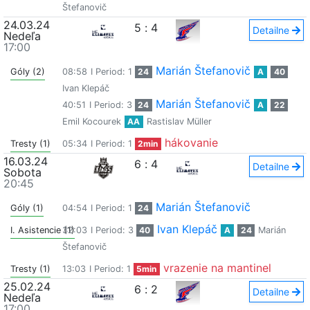
Štefanovič
24.03.24
5
:
4
Detailne
Nedeľa
17:00
Marián Štefanovič
Góly (2)
08:58
I Period: 1
24
A
40
Ivan Klepáč
Marián Štefanovič
40:51
I Period: 3
24
A
22
Emil Kocourek
AA
Rastislav Müller
hákovanie
Tresty (1)
05:34
I Period: 1
2min
16.03.24
6
:
4
Detailne
Sobota
20:45
Marián Štefanovič
Góly (1)
04:54
I Period: 1
24
Ivan Klepáč
I. Asistencie (1)
32:03
I Period: 3
40
A
24
Marián
Štefanovič
vrazenie na mantinel
Tresty (1)
13:03
I Period: 1
5min
25.02.24
6
:
2
Detailne
Nedeľa
17:00