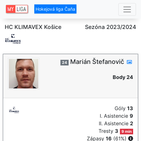
Hokejová liga Čaňa
HC KLIMAVEX Košice
Sezóna 2023/2024
Marián Štefanovič
24
Body 24
Góly
13
I. Asistencie
9
II. Asistencie
2
Tresty
3
9 min
Zápasy
16
(61%)