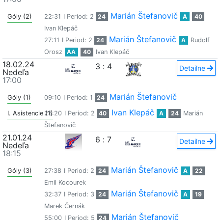
Marián Štefanovič
Góly (2)
22:31
I Period: 2
24
A
40
Ivan Klepáč
Marián Štefanovič
27:11
I Period: 2
24
A
Rudolf
Orosz
AA
40
Ivan Klepáč
18.02.24
3
:
4
Detailne
Nedeľa
17:00
Marián Štefanovič
Góly (1)
09:10
I Period: 1
24
Ivan Klepáč
I. Asistencie (1)
25:20
I Period: 2
40
A
24
Marián
Štefanovič
21.01.24
6
:
7
Detailne
Nedeľa
18:15
Marián Štefanovič
Góly (3)
27:38
I Period: 2
24
A
22
Emil Kocourek
Marián Štefanovič
32:37
I Period: 3
24
A
19
Marek Černák
Marián Štefanovič
55:00
I Period: 5
24