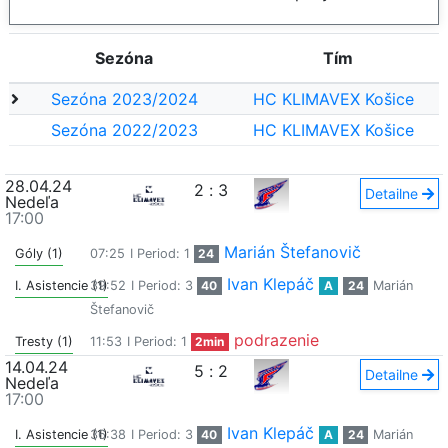
Sezóna
Tím
Sezóna 2023/2024
HC KLIMAVEX Košice
Sezóna 2022/2023
HC KLIMAVEX Košice
28.04.24
2
:
3
Detailne
Nedeľa
17:00
Marián Štefanovič
Góly (1)
07:25
I Period: 1
24
Ivan Klepáč
I. Asistencie (1)
39:52
I Period: 3
40
A
24
Marián
Štefanovič
podrazenie
Tresty (1)
11:53
I Period: 1
2min
14.04.24
5
:
2
Detailne
Nedeľa
17:00
Ivan Klepáč
I. Asistencie (1)
36:38
I Period: 3
40
A
24
Marián