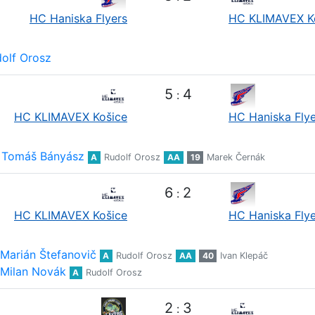
HC Haniska Flyers
HC KLIMAVEX K
olf Orosz
5
4
:
HC KLIMAVEX Košice
HC Haniska Flye
Tomáš Bányász
A
Rudolf Orosz
AA
19
Marek Černák
6
2
:
HC KLIMAVEX Košice
HC Haniska Flye
Marián Štefanovič
A
Rudolf Orosz
AA
40
Ivan Klepáč
Milan Novák
A
Rudolf Orosz
2
3
: