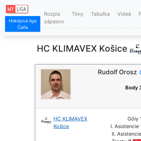
Rozpis
Tímy
Tabuľka
Videá
Hokejová liga
zápasov
Čaňa
HC KLIMAVEX Košice
Rudolf Orosz
Body 
HC KLIMAVEX
Góly
Košice
I. Asistencie
II. Asistenci