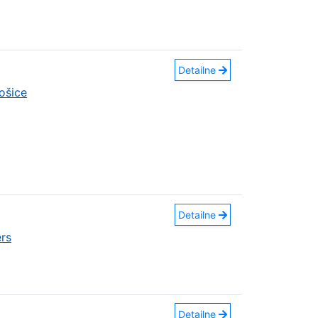
Detailne
ošice
Detailne
rs
Detailne