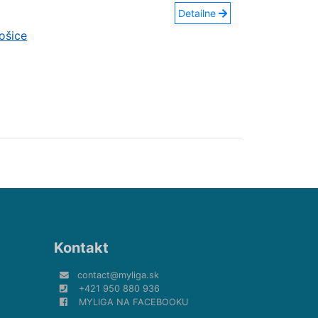
Detailne
ošice
Kontakt
contact@myliga.sk
+421 950 880 936
MYLIGA NA FACEBOOKU