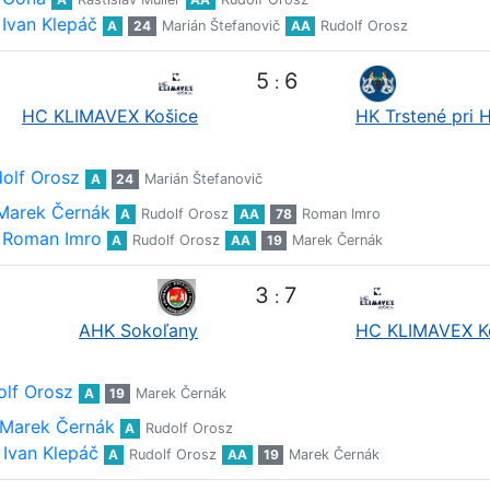
Ivan Klepáč
A
24
Marián Štefanovič
AA
Rudolf Orosz
5
6
:
HC KLIMAVEX Košice
HK Trstené pri 
olf Orosz
A
24
Marián Štefanovič
Marek Černák
A
Rudolf Orosz
AA
78
Roman Imro
Roman Imro
A
Rudolf Orosz
AA
19
Marek Černák
3
7
:
AHK Sokoľany
HC KLIMAVEX K
olf Orosz
A
19
Marek Černák
Marek Černák
A
Rudolf Orosz
Ivan Klepáč
A
Rudolf Orosz
AA
19
Marek Černák