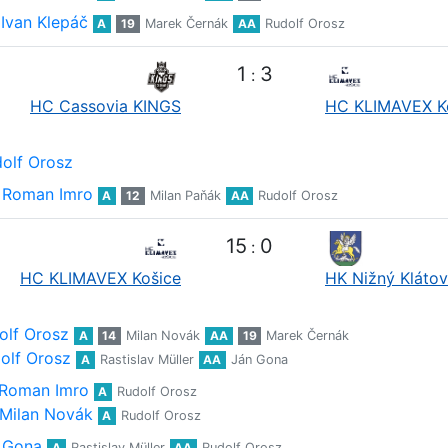
Ivan Klepáč
A
19
Marek Černák
AA
Rudolf Orosz
1
3
:
HC Cassovia KINGS
HC KLIMAVEX K
olf Orosz
Roman Imro
A
12
Milan Paňák
AA
Rudolf Orosz
15
0
:
HC KLIMAVEX Košice
HK Nižný Klátov
olf Orosz
A
14
Milan Novák
AA
19
Marek Černák
olf Orosz
A
Rastislav Müller
AA
Ján Gona
Roman Imro
A
Rudolf Orosz
Milan Novák
A
Rudolf Orosz
 Gona
A
Rastislav Müller
AA
Rudolf Orosz