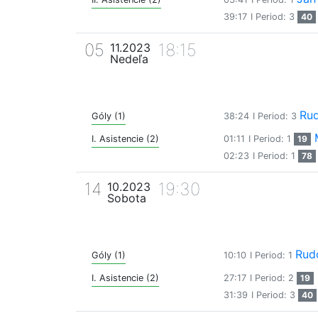
39:17
I Period: 3
40
05
18:15
11.2023
Nedeľa
Rud
Góly (1)
38:24
I Period: 3
I. Asistencie (2)
01:11
I Period: 1
19
02:23
I Period: 1
78
14
19:30
10.2023
Sobota
Rud
Góly (1)
10:10
I Period: 1
I. Asistencie (2)
27:17
I Period: 2
19
31:39
I Period: 3
40