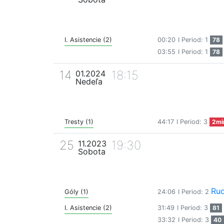
I. Asistencie (2)
00:20
I Period: 1
78
03:55
I Period: 1
78
14
18:15
01.2024
Nedeľa
Tresty (1)
44:17
I Period: 3
2mi
25
19:30
11.2023
Sobota
Rud
Góly (1)
24:06
I Period: 2
I. Asistencie (2)
31:49
I Period: 3
81
33:32
I Period: 3
40