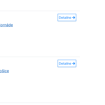
Detailne
Hornáde
Detailne
ošice