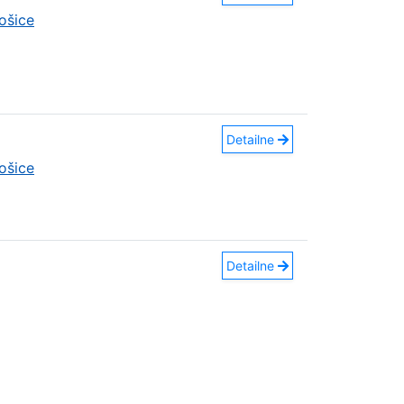
ošice
Detailne
ošice
Detailne