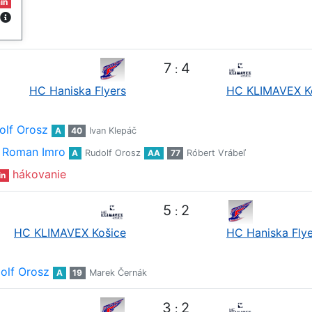
in
7
4
:
HC Haniska Flyers
HC KLIMAVEX K
olf Orosz
A
40
Ivan Klepáč
Roman Imro
A
Rudolf Orosz
AA
77
Róbert Vrábeľ
hákovanie
in
5
2
:
HC KLIMAVEX Košice
HC Haniska Flye
olf Orosz
A
19
Marek Černák
3
2
: