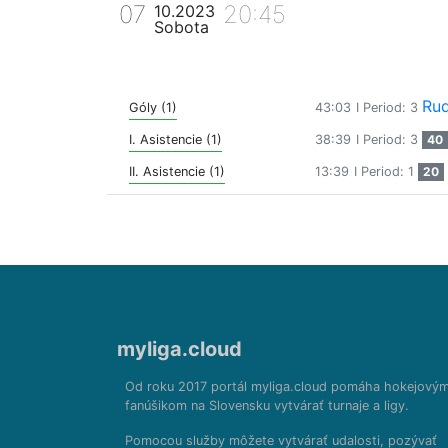
07
20:45
10.2023
Sobota
Rud
Góly (1)
43:03
I Period: 3
I. Asistencie (1)
38:39
I Period: 3
40
II. Asistencie (1)
13:39
I Period: 1
20
myliga.cloud
Od roku 2017 portál myliga.cloud pomáha hokejový
fanúšikom na Slovensku vytvárať turnaje a ligy.
Pomocou služby môžete vytvárať udalosti, pozývať