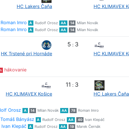
HC Lakers Čaňa
HC KLIMAVEX K
Roman Imro
A
Rudolf Orosz
AA
14
Milan Novák
Roman Imro
A
Rudolf Orosz
AA
14
Milan Novák
5
3
:
HK Trstené pri Hornáde
HC KLIMAVEX K
hákovanie
n
11
3
:
HC KLIMAVEX Košice
HC Lakers Čaňa
olf Orosz
A
14
Milan Novák
AA
78
Roman Imro
Tomáš Bányász
A
Rudolf Orosz
AA
40
Ivan Klepáč
Ivan Klepáč
A
Rudolf Orosz
AA
19
Marek Černák