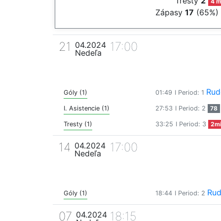
Tresty
2
4 m
Zápasy
17
(65%)
21
17:00
04.2024
Nedeľa
Rud
Góly (1)
01:49
I Period: 1
I. Asistencie (1)
27:53
I Period: 2
78
Tresty (1)
33:25
I Period: 3
2m
14
17:00
04.2024
Nedeľa
Rud
Góly (1)
18:44
I Period: 2
07
18:15
04.2024