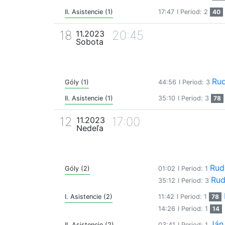
II. Asistencie (1)
17:47
I Period: 2
40
18
20:45
11.2023
Sobota
Rud
Góly (1)
44:56
I Period: 3
II. Asistencie (1)
35:10
I Period: 3
78
12
17:00
11.2023
Nedeľa
Rud
Góly (2)
01:02
I Period: 1
Rud
35:12
I Period: 3
I. Asistencie (2)
11:42
I Period: 1
78
14:26
I Period: 1
14
Ján
II. Asistencie (2)
03:41
I Period: 1