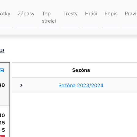
Fotky
Zápasy
Top
Tresty
Hráči
Popis
Pravi
strelci
Sezóna
30
Sezóna 2023/2024
10
15
e
5