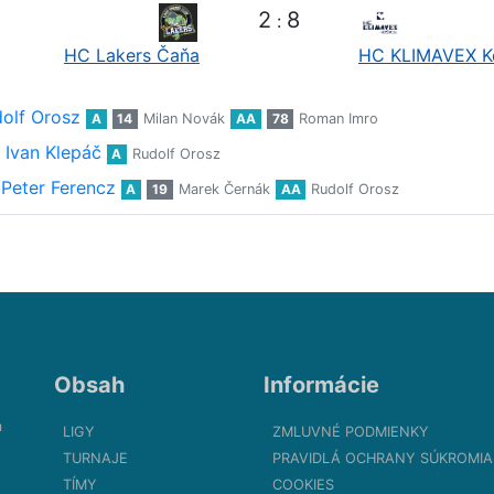
2
8
:
HC Lakers Čaňa
HC KLIMAVEX K
olf Orosz
A
14
Milan Novák
AA
78
Roman Imro
Ivan Klepáč
A
Rudolf Orosz
Peter Ferencz
A
19
Marek Černák
AA
Rudolf Orosz
Obsah
Informácie
m
LIGY
ZMLUVNÉ PODMIENKY
TURNAJE
PRAVIDLÁ OCHRANY SÚKROMIA
TÍMY
COOKIES