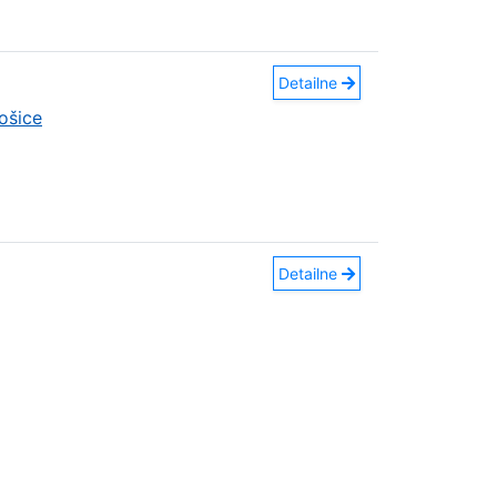
Detailne
ošice
Detailne