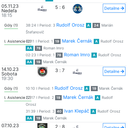
05.11.23
5
:
6
Detailne
Nedeľa
18:15
Rudolf Orosz
Góly (1)
38:24
I Period: 3
A
24
Marián
Štefanovič
Marek Černák
I. Asistencie (2)
01:11
I Period: 1
19
A
Rudolf Orosz
AA
78
Roman Imro
Roman Imro
02:23
I Period: 1
78
A
Rudolf Orosz
AA
19
Marek Černák
14.10.23
3
:
7
Detailne
Sobota
19:30
Rudolf Orosz
Góly (1)
10:10
I Period: 1
A
19
Marek Černák
Marek Černák
I. Asistencie (2)
27:17
I Period: 2
19
A
Rudolf
Orosz
Ivan Klepáč
31:39
I Period: 3
40
A
Rudolf Orosz
AA
19
Marek Černák
07.10.23
2
:
8
Detailne