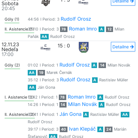
Detailne
Sobota
20:45
Rudolf Orosz
Góly (1)
44:56
I Period: 3
Roman Imro
II. Asistencie (1)
35:10
I Period: 3
78
A
12
Milan
Paňák
AA
Rudolf Orosz
12.11.23
15
:
0
Detailne
Nedeľa
17:00
Rudolf Orosz
Góly (2)
01:02
I Period: 1
A
14
Milan Novák
AA
19
Marek Černák
Rudolf Orosz
35:12
I Period: 3
A
Rastislav Müller
AA
Ján Gona
Roman Imro
I. Asistencie (2)
11:42
I Period: 1
78
A
Rudolf Orosz
Milan Novák
14:26
I Period: 1
14
A
Rudolf Orosz
Ján Gona
II. Asistencie (2)
03:41
I Period: 1
A
Rastislav Müller
AA
Rudolf Orosz
Ivan Klepáč
39:17
I Period: 3
40
A
24
Marián
Štefanovič
AA
Rudolf Orosz