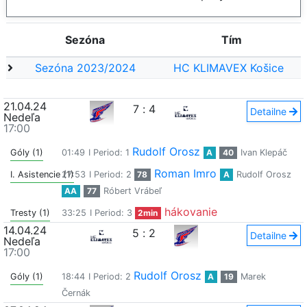
Sezóna
Tím
Sezóna 2023/2024
HC KLIMAVEX Košice
21.04.24
7
:
4
Detailne
Nedeľa
17:00
Rudolf Orosz
Góly (1)
01:49
I Period: 1
A
40
Ivan Klepáč
Roman Imro
I. Asistencie (1)
27:53
I Period: 2
78
A
Rudolf Orosz
AA
77
Róbert Vrábeľ
hákovanie
Tresty (1)
33:25
I Period: 3
2min
14.04.24
5
:
2
Detailne
Nedeľa
17:00
Rudolf Orosz
Góly (1)
18:44
I Period: 2
A
19
Marek
Černák