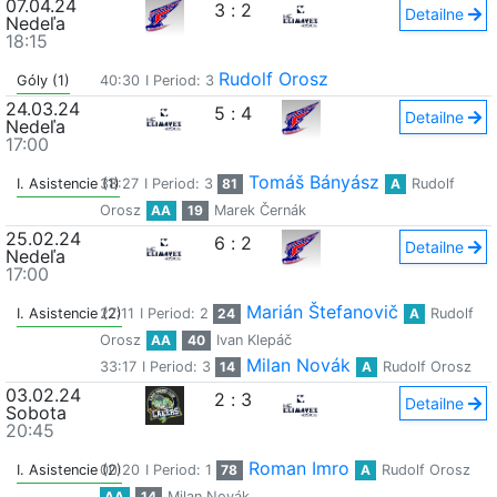
07.04.24
3
:
2
Detailne
Nedeľa
18:15
Rudolf Orosz
Góly (1)
40:30
I Period: 3
24.03.24
5
:
4
Detailne
Nedeľa
17:00
Tomáš Bányász
I. Asistencie (1)
38:27
I Period: 3
81
A
Rudolf
Orosz
AA
19
Marek Černák
25.02.24
6
:
2
Detailne
Nedeľa
17:00
Marián Štefanovič
I. Asistencie (2)
27:11
I Period: 2
24
A
Rudolf
Orosz
AA
40
Ivan Klepáč
Milan Novák
33:17
I Period: 3
14
A
Rudolf Orosz
03.02.24
2
:
3
Detailne
Sobota
20:45
Roman Imro
I. Asistencie (2)
00:20
I Period: 1
78
A
Rudolf Orosz
AA
14
Milan Novák