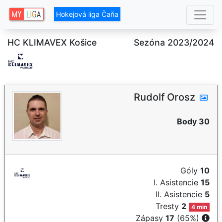
Hokejová liga Čaňa
HC KLIMAVEX Košice
Sezóna 2023/2024
Rudolf Orosz
Body 30
Góly
10
I. Asistencie
15
II. Asistencie
5
Tresty
2
4 min
Zápasy
17
(65%)