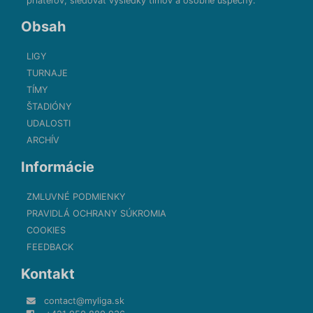
priateľov, sledovať výsledky tímov a osobné úspechy.
Obsah
LIGY
TURNAJE
TÍMY
ŠTADIÓNY
UDALOSTI
ARCHÍV
Informácie
ZMLUVNÉ PODMIENKY
PRAVIDLÁ OCHRANY SÚKROMIA
COOKIES
FEEDBACK
Kontakt
contact@myliga.sk