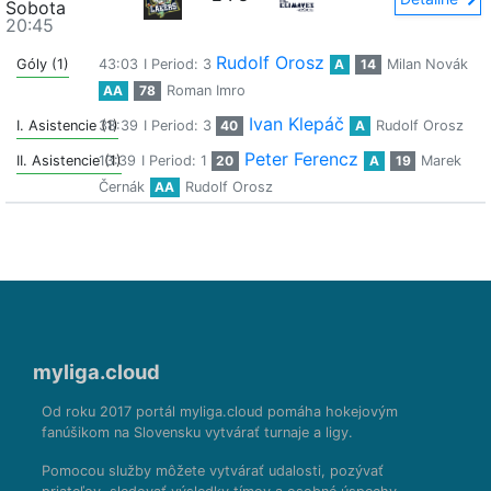
Sobota
20:45
Rudolf Orosz
Góly (1)
43:03
I Period: 3
A
14
Milan Novák
AA
78
Roman Imro
Ivan Klepáč
I. Asistencie (1)
38:39
I Period: 3
40
A
Rudolf Orosz
Peter Ferencz
II. Asistencie (1)
13:39
I Period: 1
20
A
19
Marek
Černák
AA
Rudolf Orosz
myliga.cloud
Od roku 2017 portál myliga.cloud pomáha hokejovým
fanúšikom na Slovensku vytvárať turnaje a ligy.
Pomocou služby môžete vytvárať udalosti, pozývať