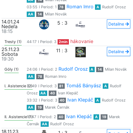
Roman Imro
03:55
I Period: 1
78
A
Rudolf Orosz
AA
14
Milan Novák
14.01.24
5
:
3
Detailne
Nedeľa
18:15
hákovanie
Tresty (1)
44:17
I Period: 3
2min
25.11.23
11
:
3
Detailne
Sobota
19:30
Rudolf Orosz
Góly (1)
24:06
I Period: 2
A
14
Milan Novák
AA
78
Roman Imro
Tomáš Bányász
I. Asistencie (2)
31:49
I Period: 3
81
A
Rudolf
Orosz
AA
40
Ivan Klepáč
Ivan Klepáč
33:32
I Period: 3
40
A
Rudolf Orosz
AA
19
Marek Černák
Ivan Klepáč
II. Asistencie (1)
17:47
I Period: 2
40
A
19
Marek
Černák
AA
Rudolf Orosz
18.11.23
1
:
3