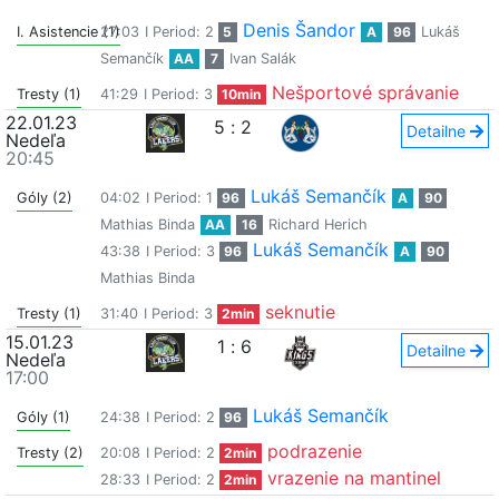
Denis Šandor
I. Asistencie (1)
27:03
I Period: 2
5
A
96
Lukáš
Semančík
AA
7
Ivan Salák
Nešportové správanie
Tresty (1)
41:29
I Period: 3
10min
22.01.23
5
:
2
Detailne
Nedeľa
20:45
Lukáš Semančík
Góly (2)
04:02
I Period: 1
96
A
90
Mathias Binda
AA
16
Richard Herich
Lukáš Semančík
43:38
I Period: 3
96
A
90
Mathias Binda
seknutie
Tresty (1)
31:40
I Period: 3
2min
15.01.23
1
:
6
Detailne
Nedeľa
17:00
Lukáš Semančík
Góly (1)
24:38
I Period: 2
96
podrazenie
Tresty (2)
20:08
I Period: 2
2min
vrazenie na mantinel
28:33
I Period: 2
2min