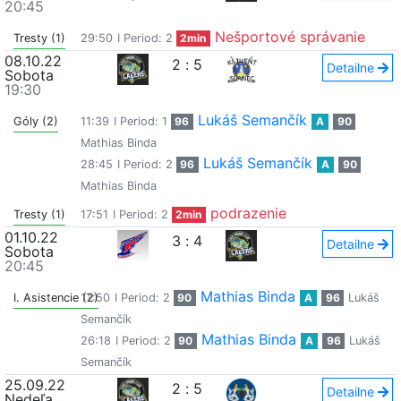
20:45
Nešportové správanie
Tresty (1)
29:50
I Period: 2
2min
08.10.22
2
:
5
Detailne
Sobota
19:30
Lukáš Semančík
Góly (2)
11:39
I Period: 1
96
A
90
Mathias Binda
Lukáš Semančík
28:45
I Period: 2
96
A
90
Mathias Binda
podrazenie
Tresty (1)
17:51
I Period: 2
2min
01.10.22
3
:
4
Detailne
Sobota
20:45
Mathias Binda
I. Asistencie (2)
17:50
I Period: 2
90
A
96
Lukáš
Semančík
Mathias Binda
26:18
I Period: 2
90
A
96
Lukáš
Semančík
25.09.22
2
:
5
Detailne
Nedeľa