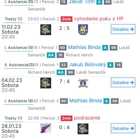
Jakub Toth
I. Asistencie (1)
35:13
I Period: 3
15
A
96
Lukáš
Semančík
vyhodenie puku z HP
Tresty (1)
23:03
I Period: 2
2min
11.02.23
2
:
5
Detailne
Sobota
20:45
Mathias Binda
I. Asistencie (1)
10:16
I Period: 1
90
A
96
Lukáš
Semančík
AA
16
Richard Herich
Jakub Bidovský
II. Asistencie (1)
07:09
I Period: 1
33
A
16
Richard Herich
AA
96
Lukáš Semančík
04.02.23
7
:
4
Detailne
Sobota
20:45
Mathias Binda
I. Asistencie (1)
16:45
I Period: 2
90
A
96
Lukáš
Semančík
podrazenie
Tresty (1)
32:58
I Period: 3
2min
28.01.23
0
:
4
Detailne
Sobota
20:45