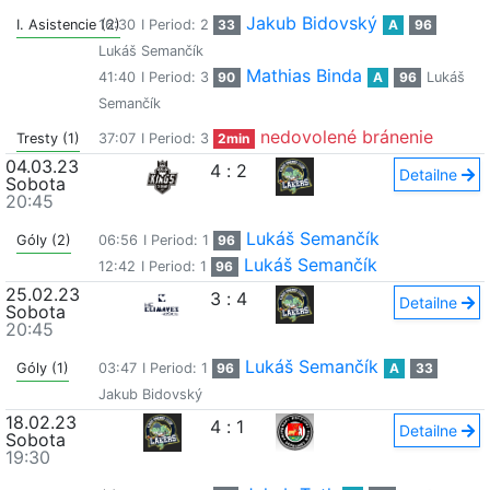
Jakub Bidovský
I. Asistencie (2)
16:30
I Period: 2
33
A
96
Lukáš Semančík
Mathias Binda
41:40
I Period: 3
90
A
96
Lukáš
Semančík
nedovolené bránenie
Tresty (1)
37:07
I Period: 3
2min
04.03.23
4
:
2
Detailne
Sobota
20:45
Lukáš Semančík
Góly (2)
06:56
I Period: 1
96
Lukáš Semančík
12:42
I Period: 1
96
25.02.23
3
:
4
Detailne
Sobota
20:45
Lukáš Semančík
Góly (1)
03:47
I Period: 1
96
A
33
Jakub Bidovský
18.02.23
4
:
1
Detailne
Sobota
19:30