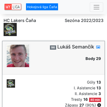
Hokejová liga Čaňa
HC Lakers Čaňa
Sezóna 2022/2023
Lukáš Semančík
96
Body 29
Góly
13
I. Asistencie
13
II. Asistencie
3
Tresty
16
40 min
Zápasy
27
(90%)