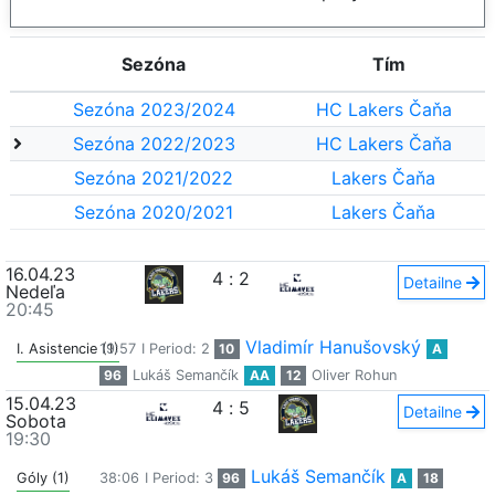
Sezóna
Tím
Sezóna 2023/2024
HC Lakers Čaňa
Sezóna 2022/2023
HC Lakers Čaňa
Sezóna 2021/2022
Lakers Čaňa
Sezóna 2020/2021
Lakers Čaňa
16.04.23
4
:
2
Detailne
Nedeľa
20:45
Vladimír Hanušovský
I. Asistencie (1)
19:57
I Period: 2
10
A
96
Lukáš Semančík
AA
12
Oliver Rohun
15.04.23
4
:
5
Detailne
Sobota
19:30
Lukáš Semančík
Góly (1)
38:06
I Period: 3
96
A
18