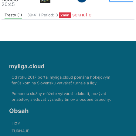
20:45
seknutie
Tresty (1)
39:41
I Period: 3
2min
myliga.cloud
Od roku 2017 portál myliga.cloud pomáha hokejovým
fanúšikom na Slovensku vytvárať turnaje a ligy.
Pomocou služby môžete vytvárať udalosti, pozývať
priateľov, sledovať výsledky tímov a osobné úspechy.
Obsah
LIGY
TURNAJE