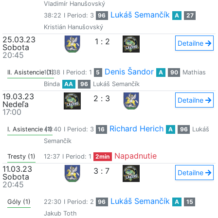
Vladimír Hanušovský
Lukáš Semančík
38:22
I Period: 3
96
A
27
Kristián Hanušovský
25.03.23
1
:
2
Detailne
Sobota
20:45
Denis Šandor
II. Asistencie (1)
10:38
I Period: 1
5
A
90
Mathias
Binda
AA
96
Lukáš Semančík
19.03.23
2
:
3
Detailne
Nedeľa
17:00
Richard Herich
I. Asistencie (1)
44:40
I Period: 3
16
A
96
Lukáš
Semančík
Napadnutie
Tresty (1)
12:37
I Period: 1
2min
11.03.23
3
:
7
Detailne
Sobota
20:45
Lukáš Semančík
Góly (1)
22:30
I Period: 2
96
A
15
Jakub Toth