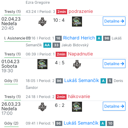
Ezra Gregoire
podrazenie
Tresty (1)
43:24
I Period: 3
2min
02.04.23
10
:
4
Detailne
Nedeľa
20:45
Richard Herich
I. Asistencie (1)
02:16
I Period: 1
16
A
96
Lukáš
Semančík
AA
33
Jakub Bidovský
Napadnutie
Tresty (1)
06:39
I Period: 1
2min
01.04.23
4
:
5
Detailne
Sobota
19:30
Lukáš Semančík
Góly (1)
18:05
I Period: 2
96
A
5
Denis
Šandor
hákovanie
Tresty (1)
24:18
I Period: 2
2min
26.03.23
6
:
2
Detailne
Nedeľa
17:00
Lukáš Semančík
Góly (2)
09:41
I Period: 1
96
A
10