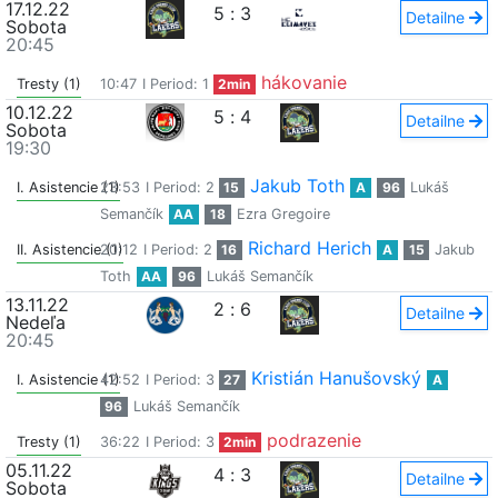
17.12.22
5
:
3
Detailne
Sobota
20:45
hákovanie
Tresty (1)
10:47
I Period: 1
2min
10.12.22
5
:
4
Detailne
Sobota
19:30
Jakub Toth
I. Asistencie (1)
23:53
I Period: 2
15
A
96
Lukáš
Semančík
AA
18
Ezra Gregoire
Richard Herich
II. Asistencie (1)
20:12
I Period: 2
16
A
15
Jakub
Toth
AA
96
Lukáš Semančík
13.11.22
2
:
6
Detailne
Nedeľa
20:45
Kristián Hanušovský
I. Asistencie (1)
42:52
I Period: 3
27
A
96
Lukáš Semančík
podrazenie
Tresty (1)
36:22
I Period: 3
2min
05.11.22
4
:
3
Detailne
Sobota