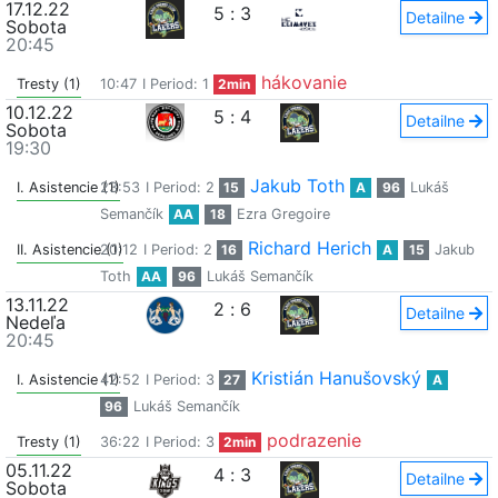
17.12.22
5
:
3
Detailne
Sobota
20:45
hákovanie
Tresty (1)
10:47
I Period: 1
2min
10.12.22
5
:
4
Detailne
Sobota
19:30
Jakub Toth
I. Asistencie (1)
23:53
I Period: 2
15
A
96
Lukáš
Semančík
AA
18
Ezra Gregoire
Richard Herich
II. Asistencie (1)
20:12
I Period: 2
16
A
15
Jakub
Toth
AA
96
Lukáš Semančík
13.11.22
2
:
6
Detailne
Nedeľa
20:45
Kristián Hanušovský
I. Asistencie (1)
42:52
I Period: 3
27
A
96
Lukáš Semančík
podrazenie
Tresty (1)
36:22
I Period: 3
2min
05.11.22
4
:
3
Detailne
Sobota