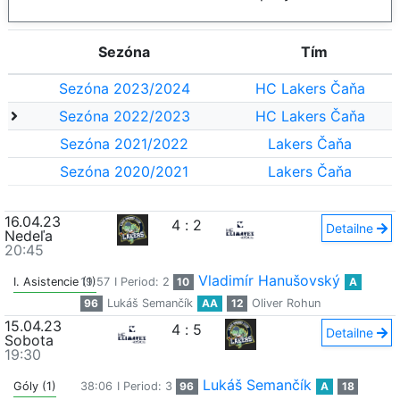
Sezóna
Tím
Sezóna 2023/2024
HC Lakers Čaňa
Sezóna 2022/2023
HC Lakers Čaňa
Sezóna 2021/2022
Lakers Čaňa
Sezóna 2020/2021
Lakers Čaňa
16.04.23
4
:
2
Detailne
Nedeľa
20:45
Vladimír Hanušovský
I. Asistencie (1)
19:57
I Period: 2
10
A
96
Lukáš Semančík
AA
12
Oliver Rohun
15.04.23
4
:
5
Detailne
Sobota
19:30
Lukáš Semančík
Góly (1)
38:06
I Period: 3
96
A
18