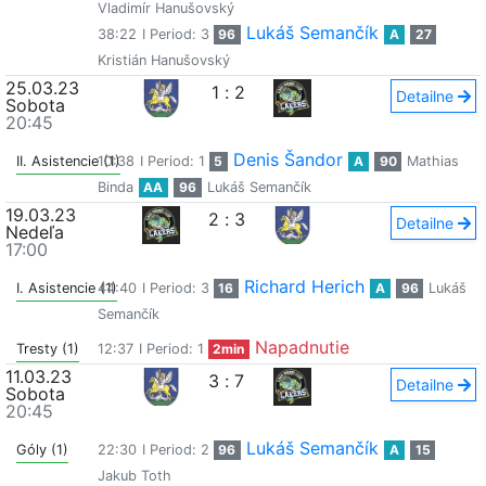
Vladimír Hanušovský
Lukáš Semančík
38:22
I Period: 3
96
A
27
Kristián Hanušovský
25.03.23
1
:
2
Detailne
Sobota
20:45
Denis Šandor
II. Asistencie (1)
10:38
I Period: 1
5
A
90
Mathias
Binda
AA
96
Lukáš Semančík
19.03.23
2
:
3
Detailne
Nedeľa
17:00
Richard Herich
I. Asistencie (1)
44:40
I Period: 3
16
A
96
Lukáš
Semančík
Napadnutie
Tresty (1)
12:37
I Period: 1
2min
11.03.23
3
:
7
Detailne
Sobota
20:45
Lukáš Semančík
Góly (1)
22:30
I Period: 2
96
A
15
Jakub Toth