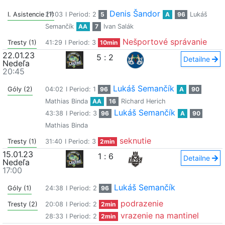
Denis Šandor
I. Asistencie (1)
27:03
I Period: 2
5
A
96
Lukáš
Semančík
AA
7
Ivan Salák
Nešportové správanie
Tresty (1)
41:29
I Period: 3
10min
22.01.23
5
:
2
Detailne
Nedeľa
20:45
Lukáš Semančík
Góly (2)
04:02
I Period: 1
96
A
90
Mathias Binda
AA
16
Richard Herich
Lukáš Semančík
43:38
I Period: 3
96
A
90
Mathias Binda
seknutie
Tresty (1)
31:40
I Period: 3
2min
15.01.23
1
:
6
Detailne
Nedeľa
17:00
Lukáš Semančík
Góly (1)
24:38
I Period: 2
96
podrazenie
Tresty (2)
20:08
I Period: 2
2min
vrazenie na mantinel
28:33
I Period: 2
2min