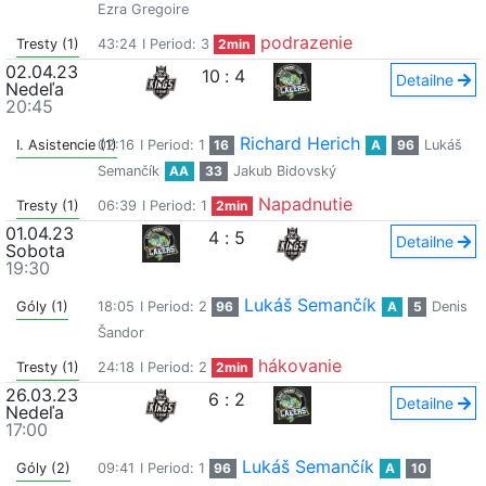
Ezra Gregoire
podrazenie
Tresty (1)
43:24
I Period: 3
2min
02.04.23
10
:
4
Detailne
Nedeľa
20:45
Richard Herich
I. Asistencie (1)
02:16
I Period: 1
16
A
96
Lukáš
Semančík
AA
33
Jakub Bidovský
Napadnutie
Tresty (1)
06:39
I Period: 1
2min
01.04.23
4
:
5
Detailne
Sobota
19:30
Lukáš Semančík
Góly (1)
18:05
I Period: 2
96
A
5
Denis
Šandor
hákovanie
Tresty (1)
24:18
I Period: 2
2min
26.03.23
6
:
2
Detailne
Nedeľa
17:00
Lukáš Semančík
Góly (2)
09:41
I Period: 1
96
A
10