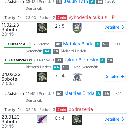
Jakub Toth
I. Asistencie (1)
35:13
I Period: 3
15
A
96
Lukáš
Semančík
vyhodenie puku z HP
Tresty (1)
23:03
I Period: 2
2min
11.02.23
2
:
5
Detailne
Sobota
20:45
Mathias Binda
I. Asistencie (1)
10:16
I Period: 1
90
A
96
Lukáš
Semančík
AA
16
Richard Herich
Jakub Bidovský
II. Asistencie (1)
07:09
I Period: 1
33
A
16
Richard Herich
AA
96
Lukáš Semančík
04.02.23
7
:
4
Detailne
Sobota
20:45
Mathias Binda
I. Asistencie (1)
16:45
I Period: 2
90
A
96
Lukáš
Semančík
podrazenie
Tresty (1)
32:58
I Period: 3
2min
28.01.23
0
:
4
Detailne
Sobota
20:45