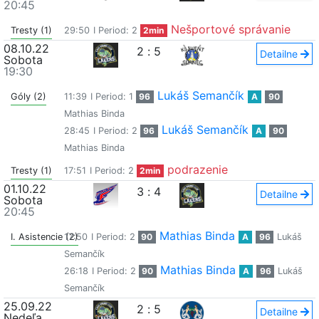
20:45
Nešportové správanie
Tresty (1)
29:50
I Period: 2
2min
08.10.22
2
:
5
Detailne
Sobota
19:30
Lukáš Semančík
Góly (2)
11:39
I Period: 1
96
A
90
Mathias Binda
Lukáš Semančík
28:45
I Period: 2
96
A
90
Mathias Binda
podrazenie
Tresty (1)
17:51
I Period: 2
2min
01.10.22
3
:
4
Detailne
Sobota
20:45
Mathias Binda
I. Asistencie (2)
17:50
I Period: 2
90
A
96
Lukáš
Semančík
Mathias Binda
26:18
I Period: 2
90
A
96
Lukáš
Semančík
25.09.22
2
:
5
Detailne
Nedeľa