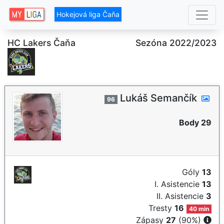
Hokejová liga Čaňa
HC Lakers Čaňa
Sezóna 2022/2023
Lukáš Semančík
96
Body 29
Góly
13
I. Asistencie
13
II. Asistencie
3
Tresty
16
40 min
Zápasy
27
(90%)