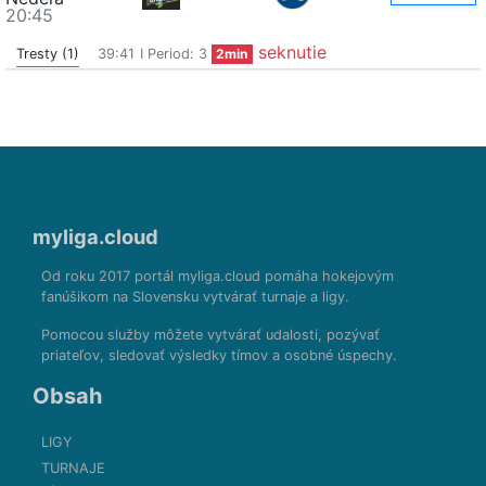
20:45
seknutie
Tresty (1)
39:41
I Period: 3
2min
myliga.cloud
Od roku 2017 portál myliga.cloud pomáha hokejovým
fanúšikom na Slovensku vytvárať turnaje a ligy.
Pomocou služby môžete vytvárať udalosti, pozývať
priateľov, sledovať výsledky tímov a osobné úspechy.
Obsah
LIGY
TURNAJE