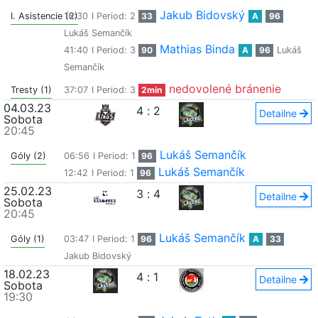
Jakub Bidovský
I. Asistencie (2)
16:30
I Period: 2
33
A
96
Lukáš Semančík
Mathias Binda
41:40
I Period: 3
90
A
96
Lukáš
Semančík
nedovolené bránenie
Tresty (1)
37:07
I Period: 3
2min
04.03.23
4
:
2
Detailne
Sobota
20:45
Lukáš Semančík
Góly (2)
06:56
I Period: 1
96
Lukáš Semančík
12:42
I Period: 1
96
25.02.23
3
:
4
Detailne
Sobota
20:45
Lukáš Semančík
Góly (1)
03:47
I Period: 1
96
A
33
Jakub Bidovský
18.02.23
4
:
1
Detailne
Sobota
19:30