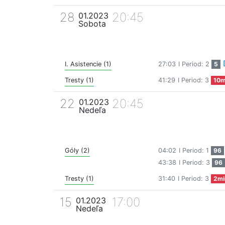
28
20:45
01.2023
Sobota
I. Asistencie (1)
27:03
I Period: 2
5
Tresty (1)
41:29
I Period: 3
10m
22
20:45
01.2023
Nedeľa
Góly (2)
04:02
I Period: 1
96
43:38
I Period: 3
96
Tresty (1)
31:40
I Period: 3
2mi
15
17:00
01.2023
Nedeľa