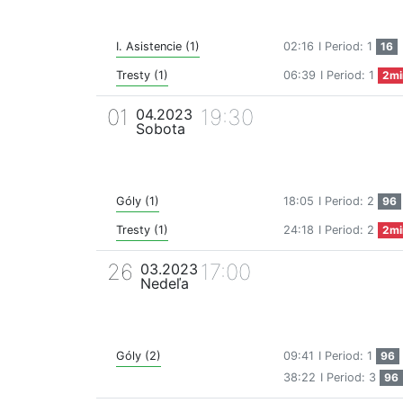
I. Asistencie (1)
02:16
I Period: 1
16
Tresty (1)
06:39
I Period: 1
2mi
01
19:30
04.2023
Sobota
Góly (1)
18:05
I Period: 2
96
Tresty (1)
24:18
I Period: 2
2mi
26
17:00
03.2023
Nedeľa
Góly (2)
09:41
I Period: 1
96
38:22
I Period: 3
96