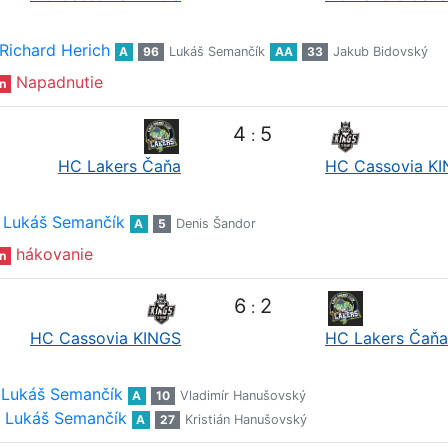
Richard Herich
A
96
Lukáš Semančík
AA
33
Jakub Bidovský
Napadnutie
n
4
5
:
HC Lakers Čaňa
HC Cassovia K
Lukáš Semančík
A
5
Denis Šandor
hákovanie
n
6
2
:
HC Cassovia KINGS
HC Lakers Čaňa
Lukáš Semančík
A
10
Vladimír Hanušovský
Lukáš Semančík
A
27
Kristián Hanušovský