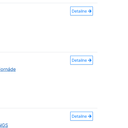
Detailne
Detailne
Hornáde
Detailne
INGS