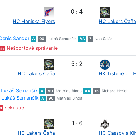
0
4
:
HC Haniska Flyers
HC Lakers Čaňa
Denis Šandor
A
96
Lukáš Semančík
AA
7
Ivan Salák
Nešportové správanie
in
5
2
:
HC Lakers Čaňa
HK Trstené pri 
Lukáš Semančík
A
90
Mathias Binda
AA
16
Richard Herich
Lukáš Semančík
A
90
Mathias Binda
seknutie
n
1
6
:
HC Lakers Čaňa
HC Cassovia K