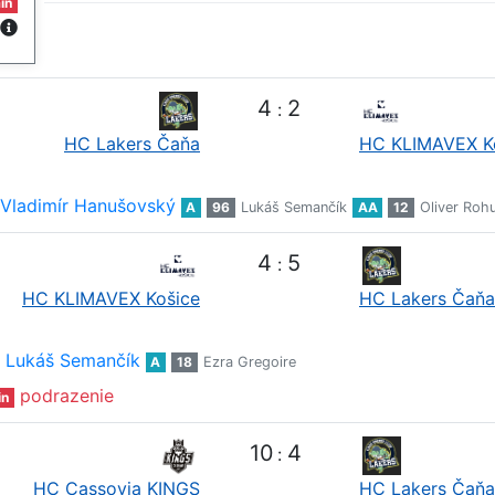
in
4
2
:
HC Lakers Čaňa
HC KLIMAVEX K
Vladimír Hanušovský
A
96
Lukáš Semančík
AA
12
Oliver Roh
4
5
:
HC KLIMAVEX Košice
HC Lakers Čaňa
Lukáš Semančík
A
18
Ezra Gregoire
podrazenie
in
10
4
:
HC Cassovia KINGS
HC Lakers Čaňa