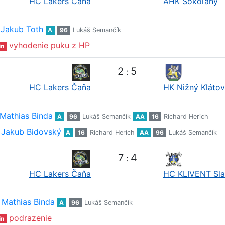
HC Lakers Čaňa
AHK Sokoľany
Jakub Toth
A
96
Lukáš Semančík
vyhodenie puku z HP
in
2
5
:
HC Lakers Čaňa
HK Nižný Klátov
Mathias Binda
A
96
Lukáš Semančík
AA
16
Richard Herich
Jakub Bidovský
A
16
Richard Herich
AA
96
Lukáš Semančík
7
4
:
HC Lakers Čaňa
HC KLIVENT Sl
Mathias Binda
A
96
Lukáš Semančík
podrazenie
in