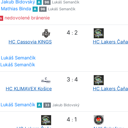
Jakub Bidovský
A
96
Lukáš Semančík
Mathias Binda
A
96
Lukáš Semančík
nedovolené bránenie
n
4
2
:
HC Cassovia KINGS
HC Lakers Čaňa
Lukáš Semančík
Lukáš Semančík
3
4
:
HC KLIMAVEX Košice
HC Lakers Čaňa
Lukáš Semančík
A
33
Jakub Bidovský
4
1
: