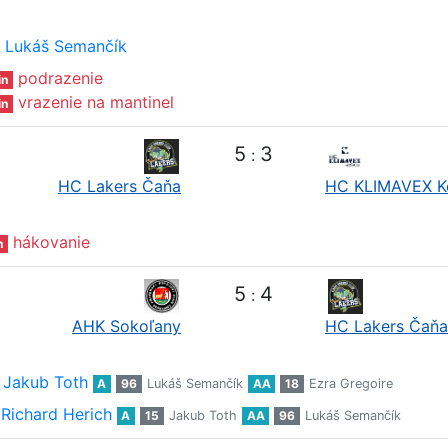
Lukáš Semančík
podrazenie
in
vrazenie na mantinel
in
5
3
:
HC Lakers Čaňa
HC KLIMAVEX K
hákovanie
n
5
4
:
AHK Sokoľany
HC Lakers Čaňa
Jakub Toth
A
96
Lukáš Semančík
AA
18
Ezra Gregoire
Richard Herich
A
15
Jakub Toth
AA
96
Lukáš Semančík