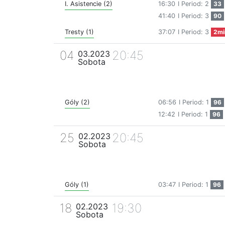
I. Asistencie (2)
16:30
I Period: 2
33
41:40
I Period: 3
90
Tresty (1)
37:07
I Period: 3
2mi
04
20:45
03.2023
Sobota
Góly (2)
06:56
I Period: 1
96
12:42
I Period: 1
96
25
20:45
02.2023
Sobota
Góly (1)
03:47
I Period: 1
96
18
19:30
02.2023
Sobota