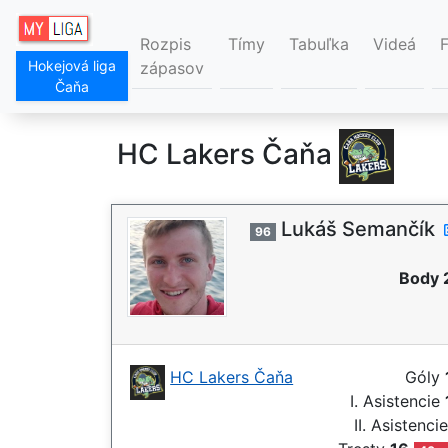
Rozpis
Tímy
Tabuľka
Videá
Hokejová liga
zápasov
Čaňa
HC Lakers Čaňa
Lukáš Semančík
96
Body 
HC Lakers Čaňa
Góly
I. Asistencie
II. Asistenci