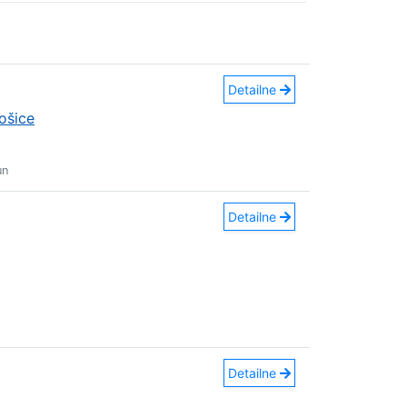
Detailne
ošice
un
Detailne
Detailne