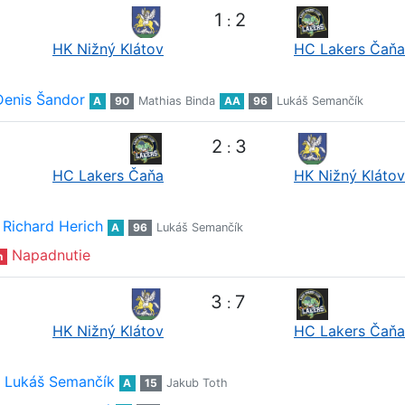
1
2
:
HK Nižný Klátov
HC Lakers Čaňa
Denis Šandor
A
90
Mathias Binda
AA
96
Lukáš Semančík
2
3
:
HC Lakers Čaňa
HK Nižný Klátov
Richard Herich
A
96
Lukáš Semančík
Napadnutie
n
3
7
:
HK Nižný Klátov
HC Lakers Čaňa
Lukáš Semančík
A
15
Jakub Toth