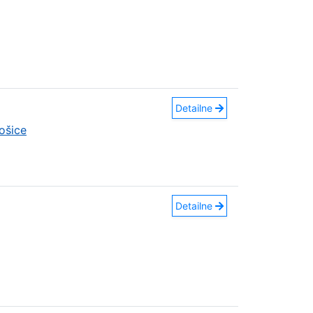
Detailne
ošice
Detailne