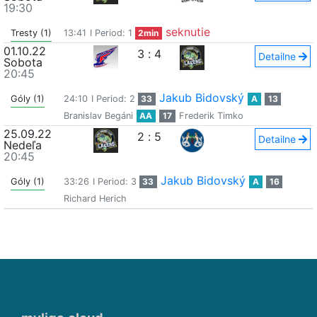
19:30
seknutie
Tresty (1)
13:41
I Period: 1
2min
01.10.22
3
:
4
Detailne
Sobota
20:45
Jakub Bidovský
Góly (1)
24:10
I Period: 2
33
A
13
Branislav Begáni
AA
17
Frederik Timko
25.09.22
2
:
5
Detailne
Nedeľa
20:45
Jakub Bidovský
Góly (1)
33:26
I Period: 3
33
A
16
Richard Herich