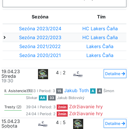
Sezóna
Tím
Sezóna 2023/2024
HC Lakers Čaňa
Sezóna 2022/2023
HC Lakers Čaňa
Sezóna 2021/2022
Lakers Čaňa
Sezóna 2020/2021
Lakers Čaňa
19.04.23
4
:
2
Detailne
Streda
19:30
Jakub Toth
II. Asistencie (1)
31:33
I Period: 3
15
A
4
Šimon
Slivkar
AA
33
Jakub Bidovský
Zdržiavanie hry
Tresty (2)
39:04
I Period: 3
2min
Zdržiavanie hry
24:04
I Period: 2
2min
15.04.23
4
:
5
Detailne
Sobota