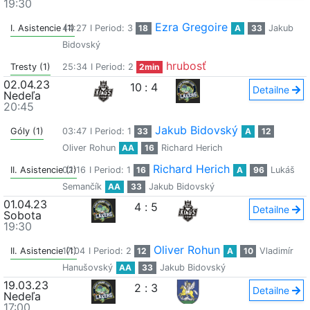
19:30
Ezra Gregoire
I. Asistencie (1)
44:27
I Period: 3
18
A
33
Jakub
Bidovský
hrubosť
Tresty (1)
25:34
I Period: 2
2min
02.04.23
10
:
4
Detailne
Nedeľa
20:45
Jakub Bidovský
Góly (1)
03:47
I Period: 1
33
A
12
Oliver Rohun
AA
16
Richard Herich
Richard Herich
II. Asistencie (1)
02:16
I Period: 1
16
A
96
Lukáš
Semančík
AA
33
Jakub Bidovský
01.04.23
4
:
5
Detailne
Sobota
19:30
Oliver Rohun
II. Asistencie (1)
17:04
I Period: 2
12
A
10
Vladimír
Hanušovský
AA
33
Jakub Bidovský
19.03.23
2
:
3
Detailne
Nedeľa
17:00