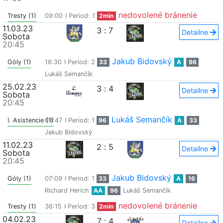
nedovolené bránenie
Tresty (1)
09:00
I Period: 1
2min
11.03.23
3
:
7
Detailne
Sobota
20:45
Jakub Bidovský
Góly (1)
16:30
I Period: 2
33
A
96
Lukáš Semančík
25.02.23
3
:
4
Detailne
Sobota
20:45
Lukáš Semančík
I. Asistencie (1)
03:47
I Period: 1
96
A
33
Jakub Bidovský
11.02.23
2
:
5
Detailne
Sobota
20:45
Jakub Bidovský
Góly (1)
07:09
I Period: 1
33
A
16
Richard Herich
AA
96
Lukáš Semančík
nedovolené bránenie
Tresty (1)
36:15
I Period: 3
2min
04.02.23
7
:
4
Detailne