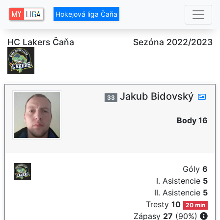
Hokejová liga Čaňa
HC Lakers Čaňa
Sezóna 2022/2023
Jakub Bidovský
33
Body 16
Góly
6
I. Asistencie
5
II. Asistencie
5
Tresty
10
20 min
Zápasy
27
(90%)