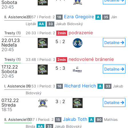
Sobota
20:45
Ezra Gregoire
II. Asistencie (1)
28:57
I Period: 2
18
A
35
Ján
Lipták
AA
33
Jakub Bidovský
podrazenie
Tresty (1)
26:33
I Period: 2
2min
22.01.23
5
:
2
Detailne
Nedeľa
20:45
nedovolené bránenie
Tresty (1)
33:48
I Period: 3
2min
17.12.22
5
:
3
Detailne
Sobota
20:45
Richard Herich
I. Asistencie (1)
36:53
I Period: 3
16
A
33
Jakub
Bidovský
07.12.22
3
:
2
Detailne
Streda
18:15
Jakub Toth
II. Asistencie (1)
15:17
I Period: 2
15
A
90
Mathias
Binda
AA
33
Jakub Bidovský