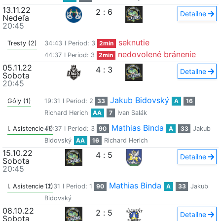
13.11.22
2
:
6
Detailne
Nedeľa
20:45
seknutie
Tresty (2)
34:43
I Period: 3
2min
nedovolené bránenie
44:37
I Period: 3
2min
05.11.22
4
:
3
Detailne
Sobota
20:45
Jakub Bidovský
Góly (1)
19:31
I Period: 2
33
A
16
Richard Herich
AA
7
Ivan Salák
Mathias Binda
I. Asistencie (1)
42:37
I Period: 3
90
A
33
Jakub
Bidovský
AA
16
Richard Herich
15.10.22
4
:
5
Detailne
Sobota
20:45
Mathias Binda
I. Asistencie (1)
12:31
I Period: 1
90
A
33
Jakub
Bidovský
08.10.22
2
:
5
Detailne
Sobota