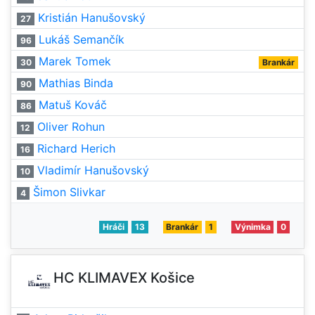
Kristián Hanušovský
27
Lukáš Semančík
96
Marek Tomek
30
Brankár
Mathias Binda
90
Matuš Kováč
86
Oliver Rohun
12
Richard Herich
16
Vladimír Hanušovský
10
Šimon Slivkar
4
Hráči
13
Brankár
1
Výnimka
0
HC KLIMAVEX Košice