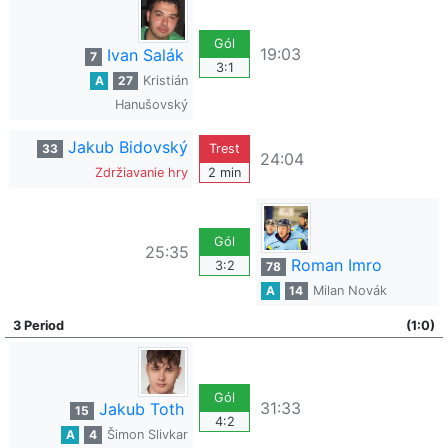
Gól
19:03
Ivan Salák
7
3:1
A
27
Kristián
Hanušovský
Jakub Bidovský
33
Trest
24:04
Zdržiavanie hry
2 min
Gól
25:35
Roman Imro
3:2
78
A
14
Milan Novák
3 Period
(1:0)
Gól
31:33
Jakub Toth
15
4:2
A
4
Šimon Slivkar