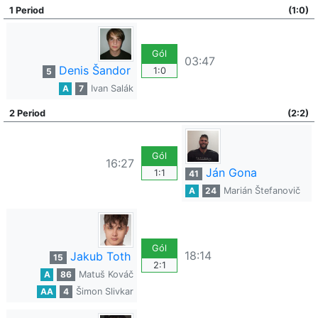
1 Period
(1:0)
Gól
03:47
Denis Šandor
1:0
5
A
7
Ivan Salák
2 Period
(2:2)
Gól
16:27
Ján Gona
1:1
41
A
24
Marián Štefanovič
Gól
18:14
Jakub Toth
15
2:1
A
86
Matuš Kováč
AA
4
Šimon Slivkar