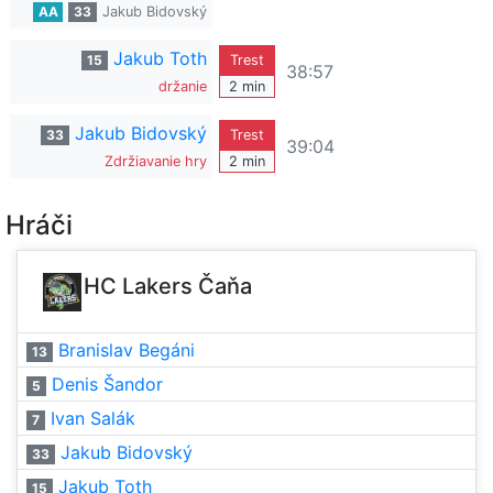
AA
33
Jakub Bidovský
Jakub Toth
15
Trest
38:57
držanie
2 min
Jakub Bidovský
33
Trest
39:04
Zdržiavanie hry
2 min
Hráči
HC Lakers Čaňa
Branislav Begáni
13
Denis Šandor
5
Ivan Salák
7
Jakub Bidovský
33
Jakub Toth
15