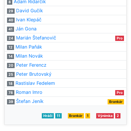
Adam Ridarčik
8
David Gučík
29
Ivan Klepáč
40
Ján Gona
41
Marián Štefanovič
24
Pro
Milan Paňák
12
Milan Novák
14
Peter Ferencz
20
Peter Brutovský
25
Rastislav Fedelem
18
Roman Imro
78
Pro
Štefan Jeník
39
Brankár
Hráči
11
Brankár
1
Výnimka
2