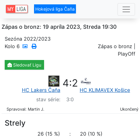
Hokejová liga Čaňa
Zápas o bronz: 19 apríla 2023, Streda 19:30
Sezóna 2022/2023
Kolo
6
Zápas o bronz |
PlayOff
Sledovať
Ligu
4
:
2
HC Lakers Čaňa
HC KLIMAVEX Košice
stav série:
3
:
0
Spravoval: Martin J.
Ukončený
Strely
26 (15 %)
:
20 (10 %)