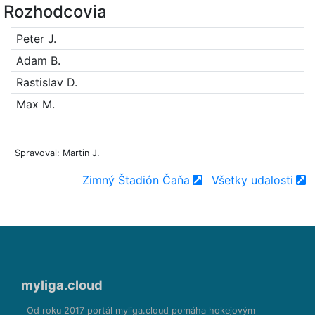
Rozhodcovia
Peter J.
Adam B.
Rastislav D.
Max M.
Spravoval: Martin J.
Zimný Štadión Čaňa
Všetky udalosti
myliga.cloud
Od roku 2017 portál myliga.cloud pomáha hokejovým