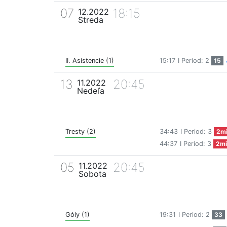
07
18:15
12.2022
Streda
II. Asistencie (1)
15:17
I Period: 2
15
13
20:45
11.2022
Nedeľa
Tresty (2)
34:43
I Period: 3
2m
44:37
I Period: 3
2mi
05
20:45
11.2022
Sobota
Góly (1)
19:31
I Period: 2
33