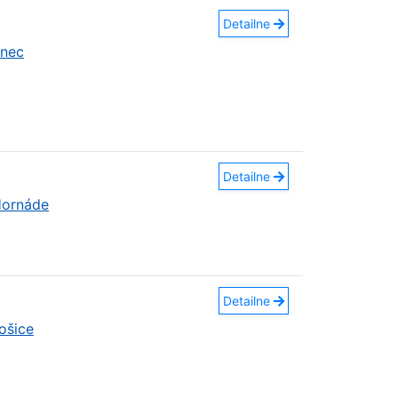
Detailne
anec
Detailne
Hornáde
Detailne
ošice