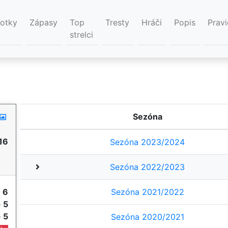
Fotky
Zápasy
Top
Tresty
Hráči
Popis
Pravi
strelci
Sezóna
16
Sezóna 2023/2024
Sezóna 2022/2023
y
6
Sezóna 2021/2022
e
5
e
5
Sezóna 2020/2021