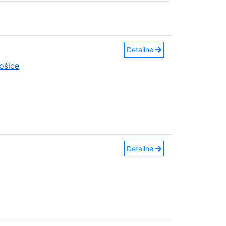
Detailne
ošice
Detailne