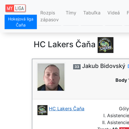
Rozpis
Tímy
Tabuľka
Videá
Hokejová liga
zápasov
Čaňa
HC Lakers Čaňa
Jakub Bidovský
33
Body 
HC Lakers Čaňa
Gól
I. Asistenci
II. Asistenci