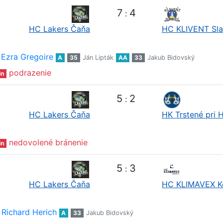
7
4
:
HC Lakers Čaňa
HC KLIVENT Sl
Ezra Gregoire
A
35
Ján Lipták
AA
33
Jakub Bidovský
podrazenie
in
5
2
:
HC Lakers Čaňa
HK Trstené pri 
nedovolené bránenie
in
5
3
:
HC Lakers Čaňa
HC KLIMAVEX K
Richard Herich
A
33
Jakub Bidovský