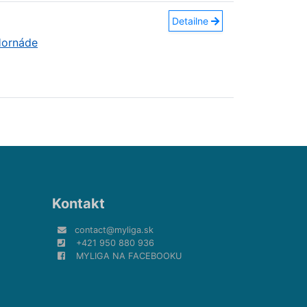
Detailne
Hornáde
Kontakt
contact@myliga.sk
+421 950 880 936
MYLIGA NA FACEBOOKU