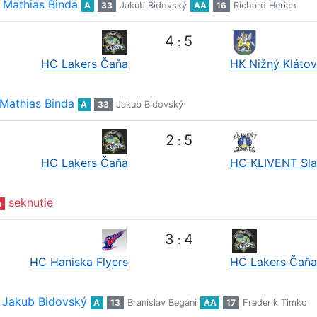
Mathias Binda
A
33
Jakub Bidovský
AA
16
Richard Herich
4
5
:
HC Lakers Čaňa
HK Nižný Klátov
Mathias Binda
A
33
Jakub Bidovský
2
5
:
HC Lakers Čaňa
HC KLIVENT Sl
seknutie
n
3
4
:
HC Haniska Flyers
HC Lakers Čaňa
Jakub Bidovský
A
13
Branislav Begáni
AA
17
Frederik Timko