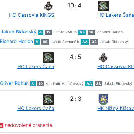
10
4
:
HC Cassovia KINGS
HC Lakers Čaňa
Jakub Bidovský
A
12
Oliver Rohun
AA
16
Richard Herich
Richard Herich
A
96
Lukáš Semančík
AA
33
Jakub Bidovský
4
5
:
HC Lakers Čaňa
HC Cassovia K
Oliver Rohun
A
10
Vladimír Hanušovský
AA
33
Jakub Bidovský
2
3
:
HC Lakers Čaňa
HK Nižný Klátov
nedovolené bránenie
n