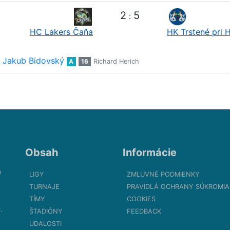
2
5
:
HC Lakers Čaňa
HK Trstené pri 
Jakub Bidovský
A
16
Richard Herich
Obsah
Informácie
m
LIGY
ZMLUVNÉ PODMIENKY
TURNAJE
PRAVIDLÁ OCHRANY SÚKROMIA
TÍMY
COOKIES
.
ŠTADIÓNY
FEEDBACK
UDALOSTI