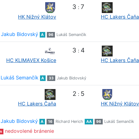
3
7
:
HK Nižný Klátov
HC Lakers Čaňa
Jakub Bidovský
A
96
Lukáš Semančík
3
4
:
HC KLIMAVEX Košice
HC Lakers Čaňa
Lukáš Semančík
A
33
Jakub Bidovský
2
5
:
HC Lakers Čaňa
HK Nižný Klátov
Jakub Bidovský
A
16
Richard Herich
AA
96
Lukáš Semančík
nedovolené bránenie
n