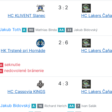
3
2
:
HC KLIVENT Slanec
HC Lakers Čaňa
Jakub Toth
A
90
Mathias Binda
AA
33
Jakub Bidovský
2
6
:
HK Trstené pri Hornáde
HC Lakers Čaňa
seknutie
in
nedovolené bránenie
n
4
3
:
HC Cassovia KINGS
HC Lakers Čaňa
Jakub Bidovský
A
16
Richard Herich
AA
7
Ivan Salák