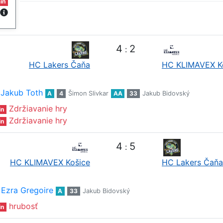
in
4
2
:
HC Lakers Čaňa
HC KLIMAVEX K
Jakub Toth
A
4
Šimon Slivkar
AA
33
Jakub Bidovský
Zdržiavanie hry
in
Zdržiavanie hry
in
4
5
:
HC KLIMAVEX Košice
HC Lakers Čaňa
Ezra Gregoire
A
33
Jakub Bidovský
hrubosť
in