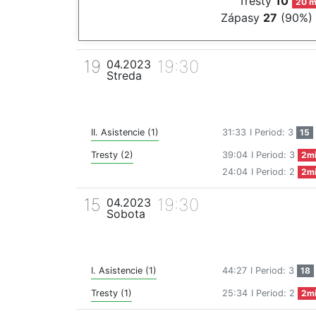
Tresty
10
20 m
Zápasy
27
(90%)
19
19:30
04.2023
Streda
II. Asistencie (1)
31:33
I Period: 3
15
Tresty (2)
39:04
I Period: 3
2m
24:04
I Period: 2
2m
15
19:30
04.2023
Sobota
I. Asistencie (1)
44:27
I Period: 3
18
Tresty (1)
25:34
I Period: 2
2m