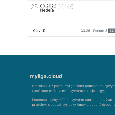
25
20:45
09.2022
Nedeľa
Góly (1)
33:26
I Period: 3
33
myliga.cloud
Od roku 2017 portál myliga.cloud pomáha hokejový
fanúšikom na Slovensku vytvárať turnaje a ligy.
Pomocou služby môžete vytvárať udalosti, pozývať
priateľov, sledovať výsledky tímov a osobné úspechy