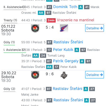
Dominik Toth
II. Asistencie (1)
42:45
I Period: 3
41
A
41
Marek
Oravec ml.
AA
97
Rastislav Štefáni
Vrazenie na mantinel
Tresty (1)
44:43
I Period: 3
2min
05.11.22
5
:
4
Detailne
Sobota
19:30
Rastislav Štefáni
Góly (1)
55:00
I Period: 5
97
Peter Kubík
I. Asistencie (2)
32:38
I Period: 3
17
A
97
Rastislav
Štefáni
AA
24
Tomaš Lang
Patrik Gergely
35:31
I Period: 3
87
A
97
Rastislav Štefáni
AA
17
Peter Kubík
29.10.22
9
:
6
Detailne
Sobota
19:30
Rastislav Štefáni
Góly (2)
41:07
I Period: 3
97
A
27
Matej Janke
Rastislav Štefáni
43:00
I Period: 3
97
A
27
Matej Janke