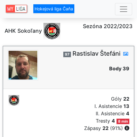
Hokejová liga Čaňa
Sezóna 2022/2023
AHK Sokoľany
Rastislav Štefáni
97
Body 39
Góly
22
I. Asistencie
13
II. Asistencie
4
Tresty
4
8 min
Zápasy
22
(91%)