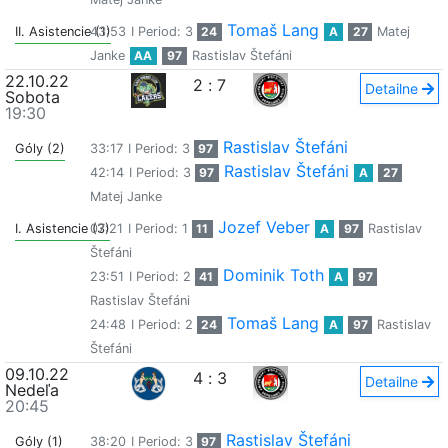
Tomaš Lang
II. Asistencie (1)
43:53
I Period: 3
24
A
27
Matej
Janke
AA
97
Rastislav Štefáni
22.10.22
2
:
7
Detailne
Sobota
19:30
Rastislav Štefáni
Góly (2)
33:17
I Period: 3
97
Rastislav Štefáni
42:14
I Period: 3
97
A
27
Matej Janke
Jozef Veber
I. Asistencie (3)
07:21
I Period: 1
11
A
97
Rastislav
Štefáni
Dominik Toth
23:51
I Period: 2
41
A
97
Rastislav Štefáni
Tomaš Lang
24:48
I Period: 2
24
A
97
Rastislav
Štefáni
09.10.22
4
:
3
Detailne
Nedeľa
20:45
Rastislav Štefáni
Góly (1)
38:20
I Period: 3
97