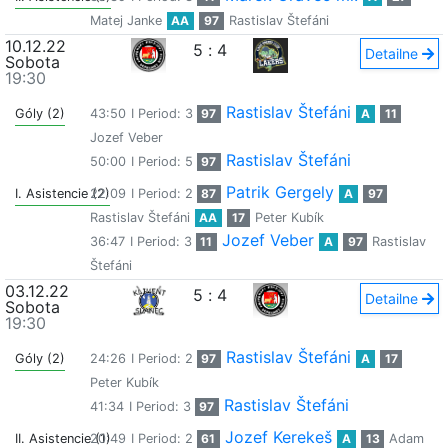
Matej Janke
AA
97
Rastislav Štefáni
10.12.22
5
:
4
Detailne
Sobota
19:30
Rastislav Štefáni
Góly (2)
43:50
I Period: 3
97
A
11
Jozef Veber
Rastislav Štefáni
50:00
I Period: 5
97
Patrik Gergely
I. Asistencie (2)
22:09
I Period: 2
87
A
97
Rastislav Štefáni
AA
17
Peter Kubík
Jozef Veber
36:47
I Period: 3
11
A
97
Rastislav
Štefáni
03.12.22
5
:
4
Detailne
Sobota
19:30
Rastislav Štefáni
Góly (2)
24:26
I Period: 2
97
A
17
Peter Kubík
Rastislav Štefáni
41:34
I Period: 3
97
Jozef Kerekeš
II. Asistencie (1)
20:49
I Period: 2
61
A
13
Adam