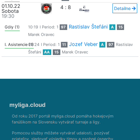
01.10.22
4
:
8
Detailne
Sobota
19:30
Rastislav Štefáni
Góly (1)
10:19
I Period: 1
97
A
15
Marek Oravec
Jozef Veber
I. Asistencie (1)
08:24
I Period: 1
11
A
97
Rastislav
Štefáni
AA
15
Marek Oravec
myliga.cloud
Od roku 2017 portál myliga.cloud pomáha hokejovým
fanúšikom na Slovensku vytvárať turnaje a ligy.
Pomocou služby môžete vytvárať udalosti, pozývať
priateľov, sledovať výsledky tímov a osobné úspechy.