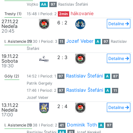
Vojtko
AA
97
Rastislav Štefáni
hákovanie
Tresty (1)
15:48
I Period: 2
2min
27.11.22
6
:
2
Detailne
Nedeľa
20:45
Jozef Veber
I. Asistencie (1)
39:30
I Period: 3
11
A
97
Rastislav
Štefáni
19.11.22
2
:
3
Detailne
Sobota
19:30
Rastislav Štefáni
Góly (2)
14:52
I Period: 1
97
A
87
Patrik Gergely
Rastislav Štefáni
17:46
I Period: 2
97
A
11
Jozef Veber
13.11.22
2
:
4
Detailne
Nedeľa
17:00
Dominik Toth
I. Asistencie (1)
28:38
I Period: 2
41
A
97
Rastislav Štefáni
AA
61
Jozef Kerekeš