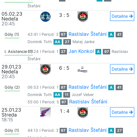
Štefáni
05.02.23
3
:
5
Detailne
Nedeľa
20:45
Rastislav Štefáni
Góly (1)
43:41
I Period: 3
97
A
41
Dominik Toth
AA
27
Matej Janke
Jan Konkol
I. Asistencie (1)
02:24
I Period: 1
37
A
97
Rastislav
Štefáni
29.01.23
6
:
5
Detailne
Nedeľa
20:45
Rastislav Štefáni
Góly (2)
06:53
I Period: 1
97
A
41
Dominik Toth
AA
11
Jozef Veber
Rastislav Štefáni
55:00
I Period: 5
97
25.01.23
1
:
4
Detailne
Streda
18:15
Rastislav Štefáni
Góly (1)
44:13
I Period: 3
97
A
27