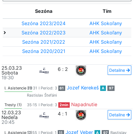
Sezóna
Tím
Sezóna 2023/2024
AHK Sokoľany
Sezóna 2022/2023
AHK Sokoľany
Sezóna 2021/2022
AHK Sokoľany
Sezóna 2020/2021
AHK Sokoľany
25.03.23
6
:
2
Detailne
Sobota
19:30
Jozef Kerekeš
I. Asistencie (1)
33:31
I Period: 3
61
A
97
Rastislav Štefáni
Napadnutie
Tresty (1)
35:15
I Period: 3
2min
12.03.23
4
:
1
Detailne
Nedeľa
20:45
Jozef Veber
I. Asistencie (1)
12:55
I Period: 1
11
A
97
Rastislav