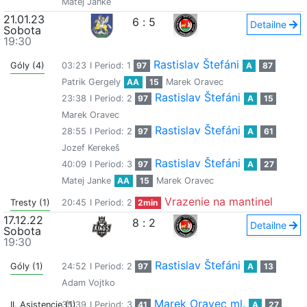
Matej Janke
21.01.23
6
:
5
Detailne
Sobota
19:30
Rastislav Štefáni
Góly (4)
03:23
I Period: 1
97
A
87
Patrik Gergely
AA
15
Marek Oravec
Rastislav Štefáni
23:38
I Period: 2
97
A
15
Marek Oravec
Rastislav Štefáni
28:55
I Period: 2
97
A
61
Jozef Kerekeš
Rastislav Štefáni
40:09
I Period: 3
97
A
27
Matej Janke
AA
15
Marek Oravec
Vrazenie na mantinel
Tresty (1)
20:45
I Period: 2
2min
17.12.22
8
:
2
Detailne
Sobota
19:30
Rastislav Štefáni
Góly (1)
24:52
I Period: 2
97
A
13
Adam Vojtko
Marek Oravec ml.
II. Asistencie (1)
35:39
I Period: 3
41
A
27