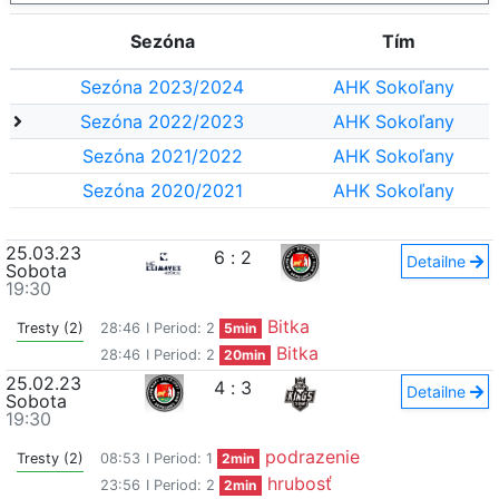
Sezóna
Tím
Sezóna 2023/2024
AHK Sokoľany
Sezóna 2022/2023
AHK Sokoľany
Sezóna 2021/2022
AHK Sokoľany
Sezóna 2020/2021
AHK Sokoľany
25.03.23
6
:
2
Detailne
Sobota
19:30
Bitka
Tresty (2)
28:46
I Period: 2
5min
Bitka
28:46
I Period: 2
20min
25.02.23
4
:
3
Detailne
Sobota
19:30
podrazenie
Tresty (2)
08:53
I Period: 1
2min
hrubosť
23:56
I Period: 2
2min