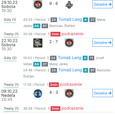
29.10.22
9
:
6
Detailne
Sobota
19:30
Tomaš Lang
Góly (1)
43:53
I Period: 3
24
A
27
Matej
Janke
AA
97
Rastislav Štefáni
podrazenie
Tresty (1)
35:06
I Period: 3
2min
22.10.22
2
:
7
Detailne
Sobota
19:30
Tomaš Lang
Góly (2)
19:53
I Period: 2
24
A
11
Jozef
Veber
AA
27
Matej Janke
Tomaš Lang
24:48
I Period: 2
24
A
97
Rastislav
Štefáni
podrazenie
Tresty (1)
11:39
I Period: 1
2min
09.10.22
4
:
3
Detailne
Nedeľa
20:45
podrazenie
Tresty (1)
36:58
I Period: 3
2min