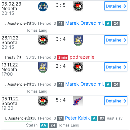
05.02.23
3
:
5
Detailne
Nedeľa
20:45
Marek Oravec ml.
I. Asistencie (1)
43:30
I Period: 3
41
A
24
Tomaš Lang
26.11.22
3
:
4
Detailne
Sobota
20:45
podrazenie
Tresty (1)
36:35
I Period: 3
2min
13.11.22
2
:
4
Detailne
Nedeľa
17:00
Marek Oravec ml.
I. Asistencie (1)
44:23
I Period: 3
41
A
24
Tomaš Lang
05.11.22
5
:
4
Detailne
Sobota
19:30
Peter Kubík
II. Asistencie (1)
32:38
I Period: 3
17
A
97
Rastislav
Štefáni
AA
24
Tomaš Lang