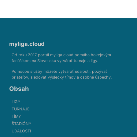
myliga.cloud
Od roku 2017 portál myliga.cloud pomáha hokejovým
fanúšikom na Slovensku vytvárať turnaje a ligy.
Pomocou služby môžete vytvárať udalosti, pozývať
priateľov, sledovať výsledky tímov a osobné úspechy.
Obsah
LIGY
TURNAJE
TÍMY
ŠTADIÓNY
UDALOSTI