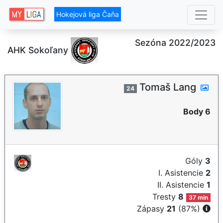
Hokejová liga Čaňa
Sezóna 2022/2023
AHK Sokoľany
Tomaš Lang
24
Body 6
Góly
3
I. Asistencie
2
II. Asistencie
1
Tresty
8
37 min
Zápasy
21
(87%)