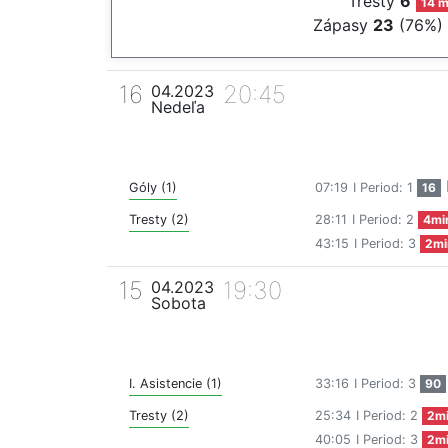
Tresty
6
14 m
Zápasy
23
(76%)
16
20:45
04.2023
Nedeľa
Góly (1)
07:19
I Period: 1
16
Tresty (2)
28:11
I Period: 2
4mi
43:15
I Period: 3
2mi
15
19:30
04.2023
Sobota
I. Asistencie (1)
33:16
I Period: 3
90
Tresty (2)
25:34
I Period: 2
2m
40:05
I Period: 3
2m