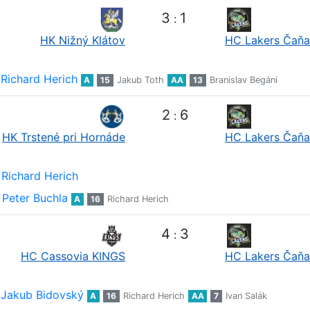
3
1
:
HK Nižný Klátov
HC Lakers Čaňa
Richard Herich
A
15
Jakub Toth
AA
13
Branislav Begáni
2
6
:
HK Trstené pri Hornáde
HC Lakers Čaňa
Richard Herich
Peter Buchla
A
16
Richard Herich
4
3
:
HC Cassovia KINGS
HC Lakers Čaňa
Jakub Bidovský
A
16
Richard Herich
AA
7
Ivan Salák