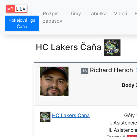
Rozpis
Tímy
Tabuľka
Videá
Hokejová liga
zápasov
Čaňa
HC Lakers Čaňa
Richard Herich
16
Body 
HC Lakers Čaňa
Góly
I. Asistenci
II. Asistenci