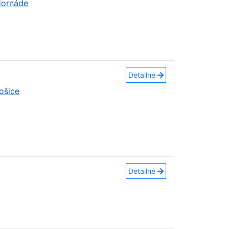
Hornáde
Detailne
ošice
Detailne