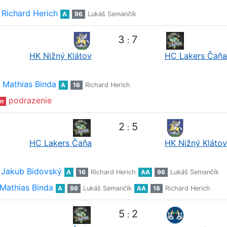
Richard Herich
A
96
Lukáš Semančík
3
7
:
HK Nižný Klátov
HC Lakers Čaňa
Mathias Binda
A
16
Richard Herich
podrazenie
n
2
5
:
HC Lakers Čaňa
HK Nižný Klátov
Jakub Bidovský
A
16
Richard Herich
AA
96
Lukáš Semančík
Mathias Binda
A
96
Lukáš Semančík
AA
16
Richard Herich
5
2
: