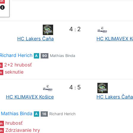
in
4
2
:
HC Lakers Čaňa
HC KLIMAVEX K
Richard Herich
A
90
Mathias Binda
2+2 hrubosť
n
seknutie
n
4
5
:
HC KLIMAVEX Košice
HC Lakers Čaňa
Mathias Binda
A
16
Richard Herich
hrubosť
in
Zdrziavanie hry
in