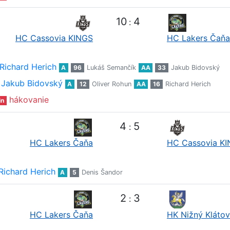
10
4
:
HC Cassovia KINGS
HC Lakers Čaňa
Richard Herich
A
96
Lukáš Semančík
AA
33
Jakub Bidovský
Jakub Bidovský
A
12
Oliver Rohun
AA
16
Richard Herich
hákovanie
in
4
5
:
HC Lakers Čaňa
HC Cassovia K
Richard Herich
A
5
Denis Šandor
2
3
:
HC Lakers Čaňa
HK Nižný Klátov