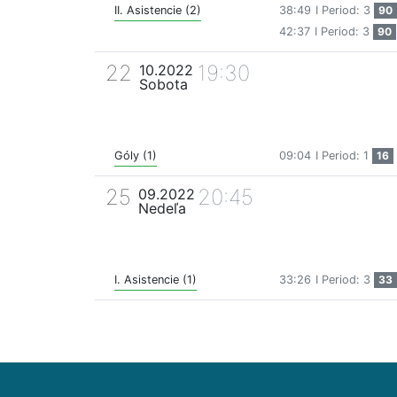
II. Asistencie (2)
38:49
I Period: 3
90
42:37
I Period: 3
90
22
19:30
10.2022
Sobota
Góly (1)
09:04
I Period: 1
16
25
20:45
09.2022
Nedeľa
I. Asistencie (1)
33:26
I Period: 3
33