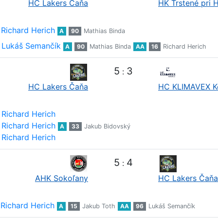
HC Lakers Čaňa
HK Trstené pri 
Richard Herich
A
90
Mathias Binda
Lukáš Semančík
A
90
Mathias Binda
AA
16
Richard Herich
5
3
:
HC Lakers Čaňa
HC KLIMAVEX K
Richard Herich
Richard Herich
A
33
Jakub Bidovský
Richard Herich
5
4
:
AHK Sokoľany
HC Lakers Čaňa
Richard Herich
A
15
Jakub Toth
AA
96
Lukáš Semančík