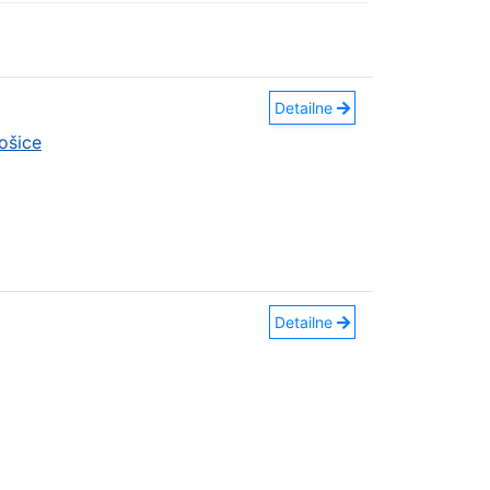
Detailne
ošice
Detailne