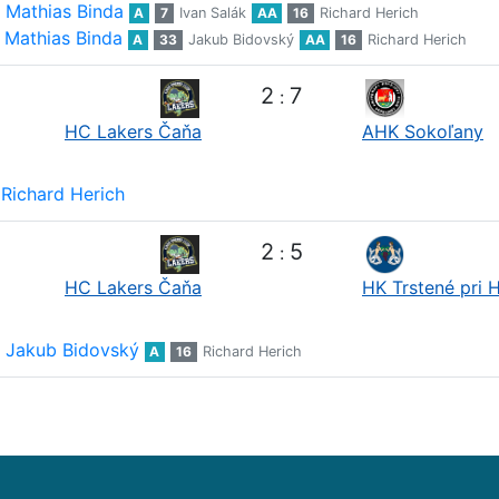
Mathias Binda
A
7
Ivan Salák
AA
16
Richard Herich
Mathias Binda
A
33
Jakub Bidovský
AA
16
Richard Herich
2
7
:
HC Lakers Čaňa
AHK Sokoľany
Richard Herich
2
5
:
HC Lakers Čaňa
HK Trstené pri 
Jakub Bidovský
A
16
Richard Herich