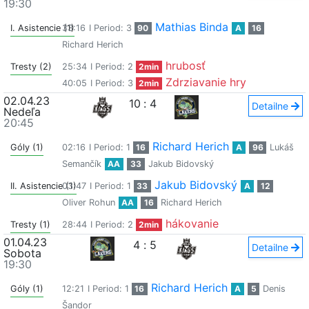
19:30
Mathias Binda
I. Asistencie (1)
33:16
I Period: 3
90
A
16
Richard Herich
hrubosť
Tresty (2)
25:34
I Period: 2
2min
Zdrziavanie hry
40:05
I Period: 3
2min
02.04.23
10
:
4
Detailne
Nedeľa
20:45
Richard Herich
Góly (1)
02:16
I Period: 1
16
A
96
Lukáš
Semančík
AA
33
Jakub Bidovský
Jakub Bidovský
II. Asistencie (1)
03:47
I Period: 1
33
A
12
Oliver Rohun
AA
16
Richard Herich
hákovanie
Tresty (1)
28:44
I Period: 2
2min
01.04.23
4
:
5
Detailne
Sobota
19:30
Richard Herich
Góly (1)
12:21
I Period: 1
16
A
5
Denis
Šandor