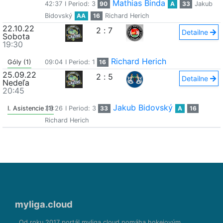
Mathias Binda
42:37
I Period: 3
90
A
33
Jakub
Bidovský
AA
16
Richard Herich
22.10.22
2
:
7
Detailne
Sobota
19:30
Richard Herich
Góly (1)
09:04
I Period: 1
16
25.09.22
2
:
5
Detailne
Nedeľa
20:45
Jakub Bidovský
I. Asistencie (1)
33:26
I Period: 3
33
A
16
Richard Herich
myliga.cloud
Od roku 2017 portál myliga.cloud pomáha hokejovým