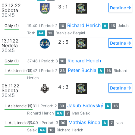
03.12.22
3
:
1
Detailne
Sobota
20:45
Richard Herich
Góly (1)
19:40
I Period: 2
16
A
15
Jakub
Toth
AA
13
Branislav Begáni
13.11.22
2
:
6
Detailne
Nedeľa
20:45
Richard Herich
Góly (1)
37:48
I Period: 3
16
Peter Buchla
I. Asistencie (1)
18:42
I Period: 2
23
A
16
Richard
Herich
05.11.22
4
:
3
Detailne
Sobota
20:45
Jakub Bidovský
I. Asistencie (1)
19:31
I Period: 2
33
A
16
Richard Herich
AA
7
Ivan Salák
Mathias Binda
II. Asistencie (2)
38:49
I Period: 3
90
A
7
Ivan
Salák
AA
16
Richard Herich