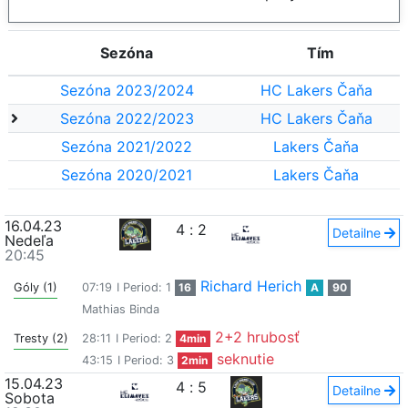
Sezóna
Tím
Sezóna 2023/2024
HC Lakers Čaňa
Sezóna 2022/2023
HC Lakers Čaňa
Sezóna 2021/2022
Lakers Čaňa
Sezóna 2020/2021
Lakers Čaňa
16.04.23
4
:
2
Detailne
Nedeľa
20:45
Richard Herich
Góly (1)
07:19
I Period: 1
16
A
90
Mathias Binda
2+2 hrubosť
Tresty (2)
28:11
I Period: 2
4min
seknutie
43:15
I Period: 3
2min
15.04.23
4
:
5
Detailne
Sobota