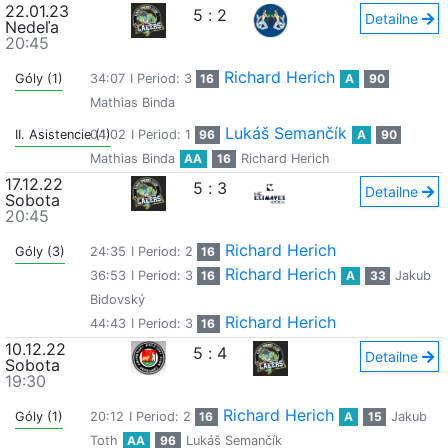
22.01.23
5
:
2
Detailne
Nedeľa
20:45
Richard Herich
Góly (1)
34:07
I Period: 3
16
A
90
Mathias Binda
Lukáš Semančík
II. Asistencie (1)
04:02
I Period: 1
96
A
90
Mathias Binda
AA
16
Richard Herich
17.12.22
5
:
3
Detailne
Sobota
20:45
Richard Herich
Góly (3)
24:35
I Period: 2
16
Richard Herich
36:53
I Period: 3
16
A
33
Jakub
Bidovský
Richard Herich
44:43
I Period: 3
16
10.12.22
5
:
4
Detailne
Sobota
19:30
Richard Herich
Góly (1)
20:12
I Period: 2
16
A
15
Jakub
Toth
AA
96
Lukáš Semančík