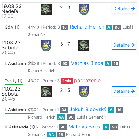
19.03.23
2
:
3
Detailne
Nedeľa
17:00
Richard Herich
Góly (1)
44:40
I Period: 3
16
A
96
Lukáš
Semančík
11.03.23
3
:
7
Detailne
Sobota
20:45
Mathias Binda
I. Asistencie (1)
35:36
I Period: 3
90
A
16
Richard Herich
podrazenie
Tresty (1)
43:27
I Period: 3
2min
11.02.23
2
:
5
Detailne
Sobota
20:45
Jakub Bidovský
I. Asistencie (1)
07:09
I Period: 1
33
A
16
Richard Herich
AA
96
Lukáš Semančík
Mathias Binda
II. Asistencie (1)
10:16
I Period: 1
90
A
96
Lukáš
Semančík
AA
16
Richard Herich