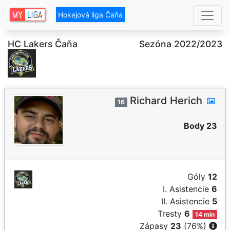
Hokejová liga Čaňa
HC Lakers Čaňa
Sezóna 2022/2023
Richard Herich
16
Body 23
Góly
12
I. Asistencie
6
II. Asistencie
5
Tresty
6
14 min
Zápasy
23
(76%)