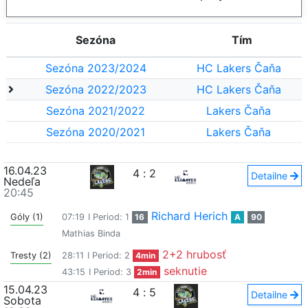
Sezóna
Tím
Sezóna 2023/2024
HC Lakers Čaňa
Sezóna 2022/2023
HC Lakers Čaňa
Sezóna 2021/2022
Lakers Čaňa
Sezóna 2020/2021
Lakers Čaňa
16.04.23
4
:
2
Detailne
Nedeľa
20:45
Richard Herich
Góly (1)
07:19
I Period: 1
16
A
90
Mathias Binda
2+2 hrubosť
Tresty (2)
28:11
I Period: 2
4min
seknutie
43:15
I Period: 3
2min
15.04.23
4
:
5
Detailne
Sobota