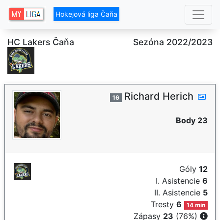
Hokejová liga Čaňa
HC Lakers Čaňa
Sezóna 2022/2023
Richard Herich
16
Body 23
Góly
12
I. Asistencie
6
II. Asistencie
5
Tresty
6
14 min
Zápasy
23
(76%)