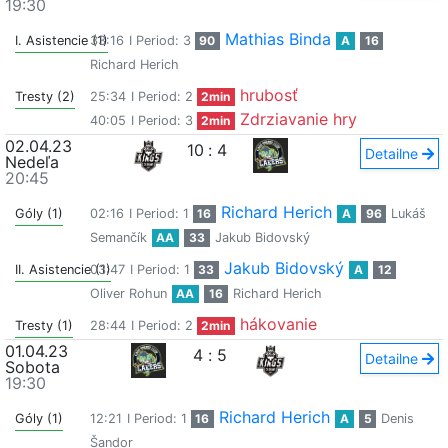
19:30
Mathias Binda
I. Asistencie (1)
33:16
I Period: 3
90
A
16
Richard Herich
hrubosť
Tresty (2)
25:34
I Period: 2
2min
Zdrziavanie hry
40:05
I Period: 3
2min
02.04.23
10
:
4
Detailne
Nedeľa
20:45
Richard Herich
Góly (1)
02:16
I Period: 1
16
A
96
Lukáš
Semančík
AA
33
Jakub Bidovský
Jakub Bidovský
II. Asistencie (1)
03:47
I Period: 1
33
A
12
Oliver Rohun
AA
16
Richard Herich
hákovanie
Tresty (1)
28:44
I Period: 2
2min
01.04.23
4
:
5
Detailne
Sobota
19:30
Richard Herich
Góly (1)
12:21
I Period: 1
16
A
5
Denis
Šandor