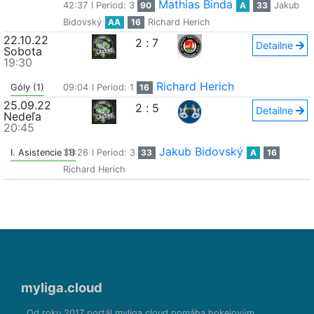
Mathias Binda
42:37
I Period: 3
90
A
33
Jakub
Bidovský
AA
16
Richard Herich
22.10.22
2
:
7
Detailne
Sobota
19:30
Richard Herich
Góly (1)
09:04
I Period: 1
16
25.09.22
2
:
5
Detailne
Nedeľa
20:45
Jakub Bidovský
I. Asistencie (1)
33:26
I Period: 3
33
A
16
Richard Herich
myliga.cloud
Od roku 2017 portál myliga.cloud pomáha hokejovým