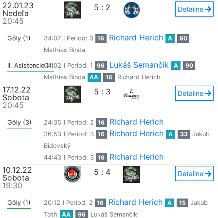
22.01.23
5
:
2
Detailne
Nedeľa
20:45
Richard Herich
Góly (1)
34:07
I Period: 3
16
A
90
Mathias Binda
Lukáš Semančík
II. Asistencie (1)
04:02
I Period: 1
96
A
90
Mathias Binda
AA
16
Richard Herich
17.12.22
5
:
3
Detailne
Sobota
20:45
Richard Herich
Góly (3)
24:35
I Period: 2
16
Richard Herich
36:53
I Period: 3
16
A
33
Jakub
Bidovský
Richard Herich
44:43
I Period: 3
16
10.12.22
5
:
4
Detailne
Sobota
19:30
Richard Herich
Góly (1)
20:12
I Period: 2
16
A
15
Jakub
Toth
AA
96
Lukáš Semančík