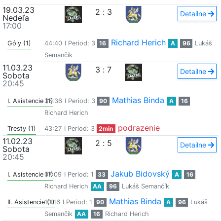
19.03.23
2
:
3
Detailne
Nedeľa
17:00
Richard Herich
Góly (1)
44:40
I Period: 3
16
A
96
Lukáš
Semančík
11.03.23
3
:
7
Detailne
Sobota
20:45
Mathias Binda
I. Asistencie (1)
35:36
I Period: 3
90
A
16
Richard Herich
podrazenie
Tresty (1)
43:27
I Period: 3
2min
11.02.23
2
:
5
Detailne
Sobota
20:45
Jakub Bidovský
I. Asistencie (1)
07:09
I Period: 1
33
A
16
Richard Herich
AA
96
Lukáš Semančík
Mathias Binda
II. Asistencie (1)
10:16
I Period: 1
90
A
96
Lukáš
Semančík
AA
16
Richard Herich