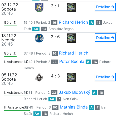
03.12.22
3
:
1
Detailne
Sobota
20:45
Richard Herich
Góly (1)
19:40
I Period: 2
16
A
15
Jakub
Toth
AA
13
Branislav Begáni
13.11.22
2
:
6
Detailne
Nedeľa
20:45
Richard Herich
Góly (1)
37:48
I Period: 3
16
Peter Buchla
I. Asistencie (1)
18:42
I Period: 2
23
A
16
Richard
Herich
05.11.22
4
:
3
Detailne
Sobota
20:45
Jakub Bidovský
I. Asistencie (1)
19:31
I Period: 2
33
A
16
Richard Herich
AA
7
Ivan Salák
Mathias Binda
II. Asistencie (2)
38:49
I Period: 3
90
A
7
Ivan
Salák
AA
16
Richard Herich