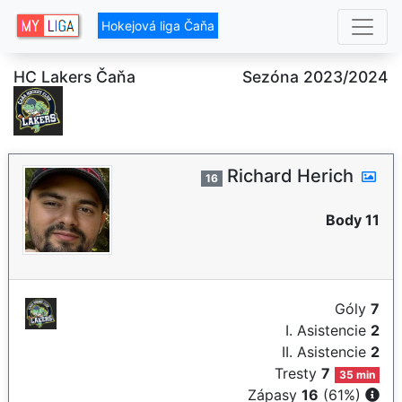
Hokejová liga Čaňa
HC Lakers Čaňa
Sezóna 2023/2024
Richard Herich
16
Body 11
Góly
7
I. Asistencie
2
II. Asistencie
2
Tresty
7
35 min
Zápasy
16
(61%)