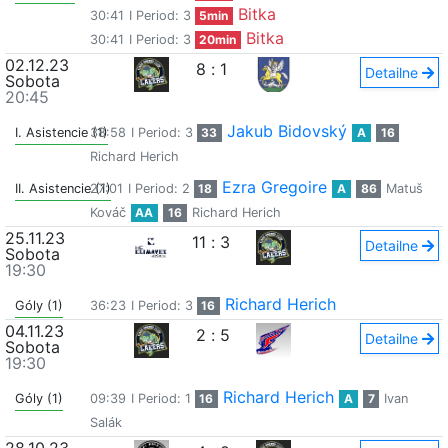
Bitka
30:41
I Period: 3
5min
Bitka
30:41
I Period: 3
20min
02.12.23
8
:
1
Detailne
Sobota
20:45
Jakub Bidovský
I. Asistencie (1)
38:58
I Period: 3
33
A
16
Richard Herich
Ezra Gregoire
II. Asistencie (1)
27:01
I Period: 2
18
A
86
Matuš
Kováč
AA
16
Richard Herich
25.11.23
11
:
3
Detailne
Sobota
19:30
Richard Herich
Góly (1)
36:23
I Period: 3
16
04.11.23
2
:
5
Detailne
Sobota
19:30
Richard Herich
Góly (1)
09:39
I Period: 1
16
A
7
Ivan
Salák