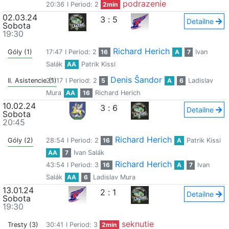
podrazenie
20:36
I Period: 2
2min
02.03.24
3
:
5
Detailne
Sobota
19:30
Richard Herich
Góly (1)
17:47
I Period: 2
16
A
7
Ivan
Salák
AA
Patrik Kissi
Denis Šandor
II. Asistencie (1)
25:17
I Period: 2
5
A
6
Ladislav
Mura
AA
16
Richard Herich
10.02.24
3
:
6
Detailne
Sobota
20:45
Richard Herich
Góly (2)
28:54
I Period: 2
16
A
Patrik Kissi
AA
7
Ivan Salák
Richard Herich
43:54
I Period: 3
16
A
7
Ivan
Salák
AA
6
Ladislav Mura
13.01.24
2
:
1
Detailne
Sobota
19:30
seknutie
Tresty (3)
30:41
I Period: 3
2min