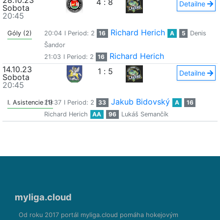
28.10.23
4
:
8
Detailne
Sobota
20:45
Richard Herich
Góly (2)
20:04
I Period: 2
16
A
5
Denis
Šandor
Richard Herich
21:03
I Period: 2
16
14.10.23
1
:
5
Detailne
Sobota
20:45
Jakub Bidovský
I. Asistencie (1)
29:37
I Period: 2
33
A
16
Richard Herich
AA
96
Lukáš Semančík
myliga.cloud
Od roku 2017 portál myliga.cloud pomáha hokejovým