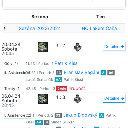
Sezóna
Tím
Sezóna 2023/2024
HC Lakers Čaňa
20.04.24
3
:
2
Detailne
Sobota
20:45
Patrik Kissi
Góly (1)
11:53
I Period: 1
Branislav Begáni
II. Asistencie (1)
36:31
I Period: 3
13
A
96
Lukáš Semančík
AA
Patrik Kissi
hrubosť
Tresty (1)
42:45
I Period: 3
2min
06.04.24
4
:
3
Detailne
Sobota
20:45
Jakub Bidovský
I. Asistencie (2)
21:11
I Period: 2
33
A
Patrik
Kissi
AA
4
Šimon Slivkar