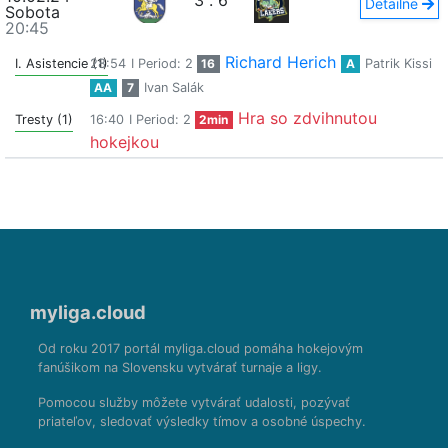
3
:
6
Detailne
Sobota
20:45
Richard Herich
I. Asistencie (1)
28:54
I Period: 2
16
A
Patrik Kissi
AA
7
Ivan Salák
Hra so zdvihnutou
Tresty (1)
16:40
I Period: 2
2min
hokejkou
myliga.cloud
Od roku 2017 portál myliga.cloud pomáha hokejovým
fanúšikom na Slovensku vytvárať turnaje a ligy.
Pomocou služby môžete vytvárať udalosti, pozývať
priateľov, sledovať výsledky tímov a osobné úspechy.