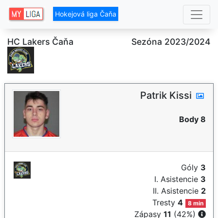
Hokejová liga Čaňa
HC Lakers Čaňa
Sezóna 2023/2024
Patrik Kissi
Body 8
Góly
3
I. Asistencie
3
II. Asistencie
2
Tresty
4
8 min
Zápasy
11
(42%)