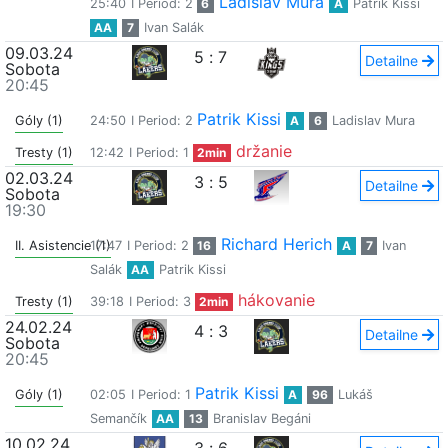
Ladislav Mura
25:40
I Period: 2
6
A
Patrik Kissi
AA
7
Ivan Salák
09.03.24
5
:
7
Detailne
Sobota
20:45
Patrik Kissi
Góly (1)
24:50
I Period: 2
A
6
Ladislav Mura
držanie
Tresty (1)
12:42
I Period: 1
2min
02.03.24
3
:
5
Detailne
Sobota
19:30
Richard Herich
II. Asistencie (1)
17:47
I Period: 2
16
A
7
Ivan
Salák
AA
Patrik Kissi
hákovanie
Tresty (1)
39:18
I Period: 3
2min
24.02.24
4
:
3
Detailne
Sobota
20:45
Patrik Kissi
Góly (1)
02:05
I Period: 1
A
96
Lukáš
Semančík
AA
13
Branislav Begáni
10.02.24