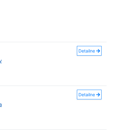
Detailne
v
Detailne
a