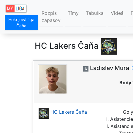
Rozpis
Tímy
Tabuľka
Videá
Hokejová liga
zápasov
Čaňa
HC Lakers Čaňa
Ladislav Mura
6
Body 
HC Lakers Čaňa
Gól
I. Asistenci
II. Asistenci