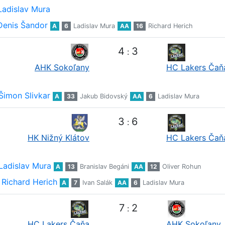
Ladislav Mura
Denis Šandor
A
6
Ladislav Mura
AA
16
Richard Herich
4
3
:
AHK Sokoľany
HC Lakers Čaň
Šimon Slivkar
A
33
Jakub Bidovský
AA
6
Ladislav Mura
3
6
:
HK Nižný Klátov
HC Lakers Čaň
Ladislav Mura
A
13
Branislav Begáni
AA
12
Oliver Rohun
Richard Herich
A
7
Ivan Salák
AA
6
Ladislav Mura
7
2
:
HC Lakers Čaňa
AHK Sokoľany