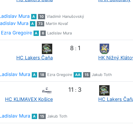
Ladislav Mura
A
10
Vladimír Hanušovský
adislav Mura
A
73
Martin Kovaľ
Ezra Gregoire
A
6
Ladislav Mura
8
1
:
HC Lakers Čaňa
HK Nižný Kláto
Ladislav Mura
A
18
Ezra Gregoire
AA
15
Jakub Toth
11
3
:
HC KLIMAVEX Košice
HC Lakers Čaň
Ladislav Mura
A
15
Jakub Toth