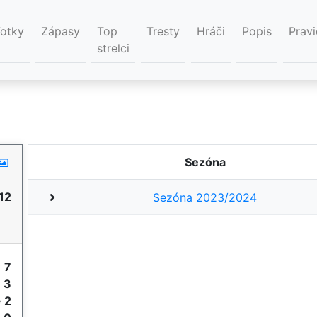
Fotky
Zápasy
Top
Tresty
Hráči
Popis
Pravi
strelci
Sezóna
12
Sezóna 2023/2024
y
7
e
3
e
2