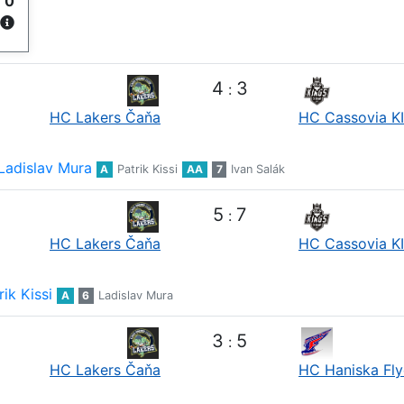
y
0
4
3
:
HC Lakers Čaňa
HC Cassovia K
Ladislav Mura
A
Patrik Kissi
AA
7
Ivan Salák
5
7
:
HC Lakers Čaňa
HC Cassovia K
rik Kissi
A
6
Ladislav Mura
3
5
:
HC Lakers Čaňa
HC Haniska Fly